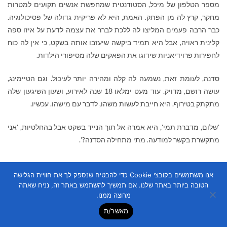
מספר הטלפון של מיכל, הסטודנטית שמחפשת אנשים תקועים למטרות
מחקר, קרץ לה מן הפתק. האמת, היא לא פריקית גדולה של פסיכולוגיה.
כבר הרבה פעמים המליצו לה ללכת לברר את עצמה לדעת על איזו ספה
קלינית ראויה, אבל היא תמיד ביקשה שיעזבו אותה בשקט, כי אין לה כוח
לחפירות פרוידיאניות שידוגו את הפאקים שלה מסיפורי הילדות.
סדנה, לעומת זאת, נשמעה לה קלה ומהירה יותר לעיכול. וגם הטיימינג,
עושה רושם, מדויק. עוד מעט ימלאו 18 שנה לאירוע, ושעון השיגעון שלה
מתקתק בטירוף. היא חייבת לעשות משהו, לדבר עם מישהו. עכשיו.
'שלום, מדברת תמי', היא אמרה אל תוך הנייד בשקט אבל בהחלטיות, 'אני
מתקשרת בקשר למודעה. מתי מתחילה הסדנה?'.
אנו משתמשים בקובצי Cookie כדי להבטיח שנספק לך את חוויית הגלישה
הטובה ביותר באתר שלנו. אם תמשיך להשתמש באתר זה, נניח שאתה
מחר אולי תשתני
מאת
סיגל בר-קובץ
, הוצאת כנרת זמורה, שנת 2017,
מרוצה ממנו.
270 עמודים
מאשר/ת