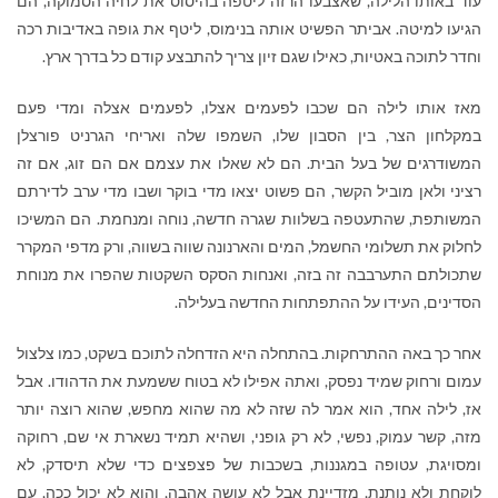
עוד באותו הלילה, שאצבעו הרזה ליטפה בהיסוס את לחיה הסמוקה, הם
הגיעו למיטה. אביתר הפשיט אותה בנימוס, ליטף את גופה באדיבות רכה
וחדר לתוכה באטיות, כאילו שגם זיון צריך להתבצע קודם כל בדרך ארץ.
מאז אותו לילה הם שכבו לפעמים אצלו, לפעמים אצלה ומדי פעם
במקלחון הצר, בין הסבון שלו, השמפו שלה ואריחי הגרניט פורצלן
המשודרגים של בעל הבית. הם לא שאלו את עצמם אם הם זוג, אם זה
רציני ולאן מוביל הקשר, הם פשוט יצאו מדי בוקר ושבו מדי ערב לדירתם
המשותפת, שהתעטפה בשלוות שגרה חדשה, נוחה ומנחמת. הם המשיכו
לחלוק את תשלומי החשמל, המים והארנונה שווה בשווה, ורק מדפי המקרר
שתכולתם התערבבה זה בזה, ואנחות הסקס השקטות שהפרו את מנוחת
הסדינים, העידו על ההתפתחות החדשה בעלילה.
אחר כך באה ההתרחקות. בהתחלה היא הזדחלה לתוכם בשקט, כמו צלצול
עמום ורחוק שמיד נפסק, ואתה אפילו לא בטוח ששמעת את הדהודו. אבל
אז, לילה אחד, הוא אמר לה שזה לא מה שהוא מחפש, שהוא רוצה יותר
מזה, קשר עמוק, נפשי, לא רק גופני, ושהיא תמיד נשארת אי שם, רחוקה
ומסויגת, עטופה במגננות, בשכבות של פצפצים כדי שלא תיסדק, לא
לוקחת ולא נותנת, מזדיינת אבל לא עושה אהבה, והוא לא יכול ככה, עם