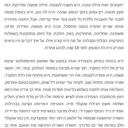
'תקועים' זאת מילה טובה, היא חשבה לעצמה. מילה ממצה ומדויקת. כמו
פקק תנועה, רק עמוק בתוך הנפש. שככה יהיה לה טוב, היא באמת מנסה
לגבור על העצבות וללכת כל פעם צעד אחד קדימה, אבל התוגה מחזירה
אותה שניים אחורה בטנגו מתסכל, וככה היא פוגשת, נפרדת, מרזה,
משמינה, מחליטה, מתחרטת, באה, הולכת, וכל הזמן מתחבטת בשאלות
החורקות, הבלתי נסבלות, על מה היה קורה אילו. על איך דברים היו נראים
אם רק היה לה האומץ, לפני 18 שנה, לנהוג אחרת.
היא בהתה בפתק והצמידה אותו במגנט של שמשון האינסטלטור שיצא
צדיק אל דלת המקרר, תוך שהיא מציצה במספר הטלפון. קומי, זוזי, תעשי
משהו, היא אמרה לעצמה, את הרי משתגעת. היא פתחה את דלת המקרר,
סגרה אותה, פתחה שוב, לקחה עוד יוגורט דל שומן, הפעם בטעם אפרסק,
והעלימה אותו לתוכה בשלוש בליעות חסרות מנוח. אחר כך גררה את כיסא
העץ מהמטבח, הצמידה אותו לשיש, טיפסה עליו לכיוון מדף הארון העליון
ושלפה משם חבילת שוקולד פרה. העטיפה האדומה נקרעה בבהילות,
ואחריה נייר הכסף השברירי, כאילו מדובר במשימת פיצוי דחופה ומיידית.
השורה הראשונה שנמסה על הלשון היתה יותר ממוצדקת, אין כמו שוקולד
חלב בסיומו של יום מדכדך. השורה השנייה הדגישה את הטעם. אחר כך