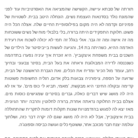
תורתה של סבתא עיישה, הקשישה שהמציאה את האסרטיביות עוד לפני
שהמונח נולד בסדנאות העצמת נשים, הונחלה היטב בבית. לשטויות של
פמיניזם וקדמה לא היה מקום בפילוסופיית החיים שלה. אצלה הכל היה
פשוט. חלוקת התפקידים היתה ברורה, בלי בלבולי מוח של נשים ששוכחות
מה זה אישה ומה זה גבר. אולי בגלל זה תמי לא יכולה לשכוח את רעידת
האדמה ההיא, כשהיתה בת 14, והגיעה לעשות בייביסיטר על הילדים של
השכנים בבית משפחת איצקוביץ'. היא זוכרת איך עיניה נפערו בתדהמה
כשנכנסה לדירה המבולגנת וראתה את בעל הבית, בסינר צבעוני ובחיוך
רחב, עומד מול הכיור ומדיח את הכלים, ואת הגברת הראשונה של הבית,
שרועה על הספה, ציפורניה צבועות בלק אדום, רגליה החשופות פשוטות
קדימה ובקולה החינני היא מבקשת, 'מאמי, תביא לי כוס מים'. עד אז לא
היה לה מושג שיש דברים כאלה, גברים בסינרים שמגישים כוסות מים.
אצלם בבית החלוקה נראתה אחרת, ברורה לחלוטין והרבה יותר הגיונית.
מאז יצא לה לפגוש בהזדמנויות שונות תקלות דומות לתקרית שהתחוללה
בבית איצקוביץ', אבל לא היה לה מושג שגם לה יקרה דבר כזה, ושלתוך
עולמה יצנח חבר מכוכב אחר, ששוטף כלים ועושה כביסה וספונג'ה.