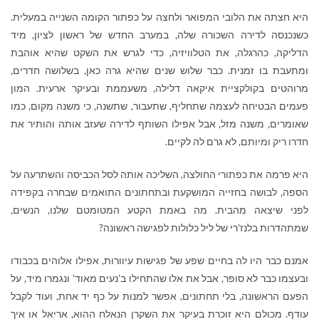
היא חצתה את הלובי המפואר ולחצה על כפתור הקומה השנייה במעלית.
כשנכנסה לדירה השכורה שלה, במערב החדש של ראשון לציון, מיד
הדליקה, כהרגלה, את הטלוויזיה, כדי לגרש את השקט שהיא אוהבת
ומתעבת בו זמנית. כבר שלוש שנים שהיא גרה כאן, בשלושה חדרים,
מרוהטים בקולקציית איקאה דלילה, משעממת ובעיקר ארעית. המון
פעמים הבטיחה לעצמה שתחליף, שתעבור, שתשנה, כי משנה מקום, כמו
שאומרים, משנה מזל, אבל אפילו השותף לדירה שעזב אותה והותיר את
חדרו ריק ומיותם, לא גרם לה לקיים.
היא פרמה את כפתורי החולצה, השליכה אותה לסל הכביסה והשתרעה על
הספה, לבושה בחזייה המושקעת ובתחתונים התואמים שבחרה בקפידה
לפני שיצאה מהבית. מה באמת הקטע המטומטם שלנו, הנשים,
שמתהדרות בלנז'רי של ליל כלולות לפגישה ראשונה?
אמנם כבר היו לה בחיים שפע של פגישות עיוורות, אפילו אלוהים בכבודו
ובעצמו כבר לא סופר, אבל את אלו שהתחילו ב'נעים מאוד' ונגמרו מיד, על
הפעם הראשונה, בלי תחתונים, אפשר למנות על כף יד אחת, ועוד לקבל
עודף. מכולם היא זוכרת בעיקר את השקרן הנאלח ההוא, אריאל או איך