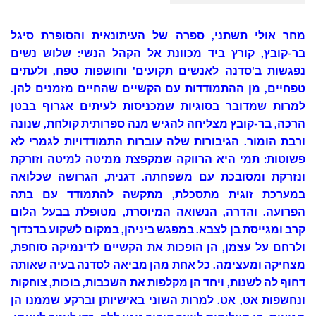
מחר אולי תשתני, ספרה של העיתונאית והסופרת סיגל
בר-קובץ, קורץ ביד מכוונת אל הקהל הנשי: שלוש נשים
נפגשות ב'סדנה לאנשים תקועים' וחושפות טפח, ולעתים
טפחיים, מן ההתמודדות עם הקשיים שהחיים מזמנים להן.
למרות שמדובר בסוגיות שמכניסות לעיתים אגרוף בבטן
הרכה, בר-קובץ מצליחה להגיש מנה ספרותית קולחת, שנונה
ורבת הומור. הגיבורות שלה עוברות התמודדויות לגמרי לא
פשוטות: תמי היא הרווקה שמקפצת ממיטה למיטה וזורקת
ונזרקת ומסובכת עם משפחתה. דגנית, הגרושה שכלואה
במערכת זוגית מתסכלת, מתקשה להתמודד עם בתה
הפרועה. והדרה, הנשואה המיוסרת, מטופלת בבעל הלום
קרב ומגייסת בן לצבא. במפגש ביניהן, במקום לשקוע בדכדוך
ולרחם על עצמן, הן הופכות את הקשיים לדינמיקה סוחפת,
מצחיקה ומעצימה. כל אחת מהן מביאה לסדנה בעיה שאותה
דחוף לה לשנות, ויחד הן מקלפות את השכבות, בוכות, צוחקות
ונחשפות אט, אט. למרות השוני באישיותן וברקע שממנו הן