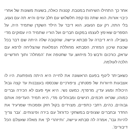
אחר כך התחילו השיחות במטבח. קטנות כאלה, בשעות משונות של אחרי
כיבוי אורות. הוא שתה נס קפה חלשלוש עם חלב עזים והיא תה עם נענע,
בלי התה, רק עם הנענע. הוא דיבר על הילד השקדן שתמיד היה, על
הספרים שאימץ לעצמו במקום חברים ועל הוריו שתמיד היו עסוקים מדי
בשבילו. היא דיברה על סבתא עיישה, שהקובה שלה היתה שם דבר בכל
שכונת שיכון המזרח, הסבתא מחוללת הנפלאות שהצליחה לרפא עם
עראק, כורכום ודבש כל מיחוש, עד שחטפה את 'המחלה' ותוך חודשיים
הלכה לעולמה.
כשאביתר ליטף בפעם הראשונה את לחייה היא היתה מופתעת. היו לו
אצבעות חיוורות של פסנתרן, ציפורניים שנכססו בעצבנות עד קצה גבול
היכולת ומגע עדין, מרפרף, כמעט נשי. היא אף פעם לא הכירה גברים
כמוהו, שנראו חכמים, רגישים ומבוהלים מדי, היא תמיד העדיפה אותם
גבוהים, כהים, רחבי כתפיים, מצוידים בקול חזק וסמכותי שמרעיד את
החדר ובחברים שצופים במשחקי כדורגל עם בירה ופיצוחים. 'גבר צריך
להיות גבר', אמרה לה סבתא עיישה, 'ותיזהרי לך את מאלה שאצלם הכל
דיבורים'.