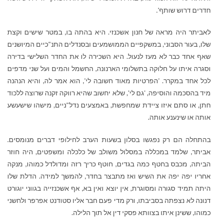
חדרים דרוש שותף'.
לאביתר היה מראה של חנון אשכנזי. היא בהתה בו, במטר שישים וקצת
שלו, בעור הסבוני, במשקפיים הממושמעים ובסנדלים התנ"כיים המיושנים
שאף אחד כבר לא מעז לנעול. היא השכירה לו את החדר השלישי בדירה
וסגרה איתו על חלוקה בתשלומי הארנונה, החשמל והמים ועל שני מדפים
לכל אחד במקרר. 'הפרטיות מאוד חשובה לי', הוא אמר לה, והיא הנהנה
מיד בהסכמה והוסיפה, 'גם לי', שלא יחשוב שהיא רווקה זקנה שרוצה ללכוד
חתן, או סתם איזו ציידת שמחפשת, באמצעים נדל"ניים, מישהו שישעשע
אותה או שינענע אותה.
בהתחלה הם רק נפגשו בסלון בשעות הערב לחילופי דברים מנומסים.
אביתר, שלמד במכללה במסלול משולב של כלכלה ומשפטים, היה חוזר
הביתה, מכבס בחטף כמה בגדים, חוטף כריך רזה ומדולדל כמוהו, מנקה
אחריו יפה יפה את השיש ואז מתבצר בחדר, להמשך למידה. הדלת שלו
היתה תמיד סגורה ומסוגרת, אין יוצא ואין בא, אף אשכנזייה בגווני יוגורט
דנונה לא נצפתה בסביבתו, ורק מדי פעם חבר אליו סטודנט אפרפר ולחשני
כמוהו, ששינן איתו בצוותא פסקי דין אל תוך הלילה.