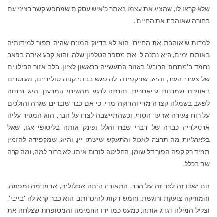
שלא קראו לו, שהציג את עצמו באתר כ'איש עסקים שמחפש קשר רציני עם
בחורה שאוהבת את החיים'.
למרות ש'אוהבת את החיים' הוא לא בדיוק המונח שהיה תפור למידותיה
באותם ימים, היא נתנה לו את מספר הטלפון שלה, והוא קבע איתה בפאב
נחמד ב'מתחם הרובע' באזור התעשייה בראשון לציון, בלב אזור הבילויים
של צעירי העיר, והיא, שמקפידה להיפגש בבתי קפה סולידיים, מעוטרים
באווירת שמרנות גריאטרית, נהנתה לרגע מהשינוי המרענן. היא נכנסה
לפאב בשמלה קצרה מדי והדוקה מדי, כי אם כבר שוברים שגרה והולכים
על רוח צעירה אז עד הסוף, וכשהתיישבה לצדו על הבר, הוא המטיר עליה
ארטילריה כבדה של דברי שבח והלל ופינק אותה בליטופי אגו, שאל
בלארג'יות מה תרצה לאכול והתעקש שישתו יין, והיא, שמקפידה להזמין
תמיד רק קפה הפוך דל שומן, החליטה לזרום איתו, לא ברור למה, ומה קרה
שם בכלל.
הם ישבו זה לצד זה על הבר, התאורה היתה אפלולית, אדמדמה ומפתה,
והמוזיקה צועקת ורוגשת, וחמש דקות להיכרותם הוא כבר קרא לה 'בייבי',
וצליל המילה דגדג אותה, כמעט כמו ידו החמימה והמטופחת שצלחה את