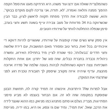
כשהמלצרית שאלה אם ירצו עוד משהו, היא הרחיקה מעט את ספל הקפה
ההפוך ממנה והלאה ואמרה, 'לא, תודה, אני צריכה לקום מוקדם בבוקר',
והוא, שעשה לכבודה את הדרך מפתח תקווה לראשון לציון, כבר הבין
שכשרווקה בת 34 מדווחת על מצב צבירה עייף בשעה תשע וחצי בערב,
סימן שנפלה ההחלטה לוותר על שירותיו הטובים.
אין ספק שיש נשים שהיו קופצות על שירותיו, שעשויים להיות דווקא די
איכותיים. בכל זאת, בחור טוב ומסודר מאם המושבות, עם דירת שלושה
וחצי חדרים 'בבעלותו', כפי שטרח לציין מיד בתחילת האירוע, ומשרה
ניהולית נכבדה בחברת כבלים, שזה סוג של יתרון: אם אחת התקלות
השכיחות צצה דווקא כשהחלטת לבהות בעונה שלמה של סדרה ארוכה
מהנצח, עדיף שיהיה איזה מקורב שיספק לך תגבורת טכנית רגע לפני
שתרצחי את המוקדן.
אבל למרות שלל היתרונות, איכשהו זה תמיד קורה לה, תחושת הבטן
שפוסקת במקומה שזה לא זה. אם הבחור בעצמו לא מביע סימני
הסתייגות, מבריז, נעלם או סתם מתנהג כמו מניאק, כמו ההוא שעצר לידה
את הרכב, שאל, 'את תמי?', ומיד שם גז ונסע, אז היא, במו ידיה, מגייסת