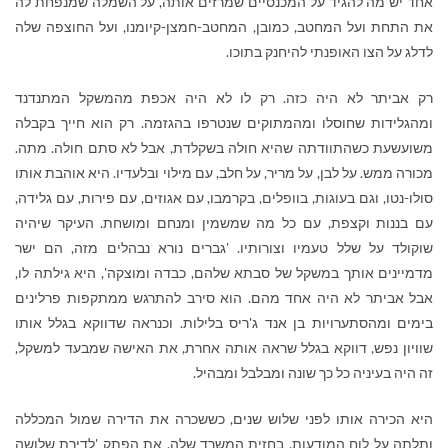
אחד יש מה להגיד על המכנסיים שמרזים אותה, על השמלה שמנפחת לה
את התחת ועל המחטב, כמובן, המחטב-חמצן-קיומנו, ועל החוצפה שלה
לדלג על הצו האופנתי להיחנק בתוכו.
רק אביתר לא היה כזה. רק לו לא היה אכפת מהמשקל המתנדנד
ומהגלידות שחוסלו ומהמתוקים שנטרפו בהגזמה. רק הוא חייך בקבלה
משועשעת כשהתוודתה שהיא חולה בשקלדת, אבל לא סתם חולה. מתה.
מכורה ממש. על לבן, על מריר, על חלב, עם מילוי ובלעדיו. היא אוהבת אותו
סולו-נטו, וגם בעוגות, בוופלים, בקרמבו, עם אגוזים, עם פירות, עם גלידה,
עם בננות וקצפת, עם כל מה שמשמין ומנחם ומושחת. העיקר שיהיה
שוקולד על שלל טעמיו וצורותיו. 'גברים נורא נבהלים מזה, הם ישר
מדמיינים אותך במשקל של סבתא שלהם, כבדה ומוצקה', היא גילתה לו,
אבל אביתר לא היה אחד מהם. הוא סירב להתרגש ממתקפות פרלינים
בימים ומהסתערויות בן אנד ג'ריס בלילות. וכנראה שדווקא בגלל אותו
שוויון נפש, דווקא בגלל שראה אותה אחרת, את האישה שמבעד למשקל,
זה היה בעיניה כל כך שונה ומבלבל ומבהיל.
היא הכירה אותו לפני שלוש שנים, כששכרה את הדירה שמול המכללה
ותלתה על לוח המודעות, בחזית המשרד שלה, את הפתק 'לדירת שלושה