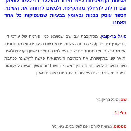
מגיעות, הן מצליחות לייצר חיבור נוגע ללב, כדי לעזור לעצמן,
וגם זו לזו, להיחלץ מהתקיעות ולנשום לרווחה את השינוי.
הספר עוסק בכנות ובאומץ בבעיות שמעסיקות כל אחד
מאתנו.
סיגל בר-קובץ
, מסתובבת עם שם שנשמע כמו פירמה של עורכי דין
(בר-קובץ-דינר-ירון), כי ככה זה כששומרים את שם הנעורים. ואז מתחתנים.
ואז מתגרשים. ואז מתחתנים שוב. היא למדה תואר ראשון בקרימינולוגיה
ותואר שני בתקשורת. את הכתיבה העיתונאית פגשה לראשונה ככתבת
נוער במעריב לנוער, הייתה בין ראשוני 'ראש 1' ובהמשך הגיעה למקומוני
ידיעות תקשורת, שם היא עובדת עד היום כעורכת מגזין.
שם:
סיגל בר-קובץ
גיל:
51
סטטוס:
נשואה ליורם ואם לשני בנים, גיא וניר