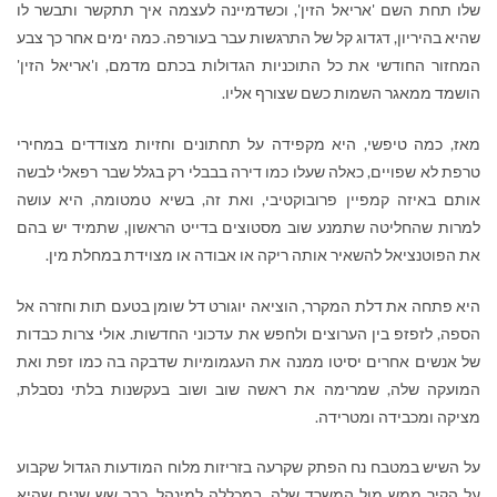
שלו תחת השם 'אריאל הזין', וכשדמיינה לעצמה איך תתקשר ותבשר לו
שהיא בהיריון, דגדוג קל של התרגשות עבר בעורפה. כמה ימים אחר כך צבע
המחזור החודשי את כל התוכניות הגדולות בכתם מדמם, ו'אריאל הזין'
הושמד ממאגר השמות כשם שצורף אליו.
מאז, כמה טיפשי, היא מקפידה על תחתונים וחזיות מצודדים במחירי
טרפת לא שפויים, כאלה שעלו כמו דירה בבבלי רק בגלל שבר רפאלי לבשה
אותם באיזה קמפיין פרובוקטיבי, ואת זה, בשיא טמטומה, היא עושה
למרות שהחליטה שתמנע שוב מסטוצים בדייט הראשון, שתמיד יש בהם
את הפוטנציאל להשאיר אותה ריקה או אבודה או מצוידת במחלת מין.
היא פתחה את דלת המקרר, הוציאה יוגורט דל שומן בטעם תות וחזרה אל
הספה, לזפזפ בין הערוצים ולחפש את עדכוני החדשות. אולי צרות כבדות
של אנשים אחרים יסיטו ממנה את העגמומיות שדבקה בה כמו זפת ואת
המועקה שלה, שמרימה את ראשה שוב ושוב בעקשנות בלתי נסבלת,
מציקה ומכבידה ומטרידה.
על השיש במטבח נח הפתק שקרעה בזריזות מלוח המודעות הגדול שקבוע
על הקיר ממש מול המשרד שלה, במכללה למינהל. כבר שש שנים שהיא