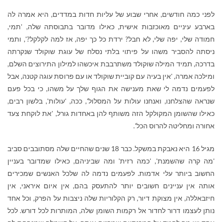
לפני כמה חודשים, אחרי שבוע של עליות חדות במדדים, היא אמרה לה
בארבע עיניים מאוכזבות אישית, כאילו מדובר בתבוסתה שלה, 'תמי,
חמודה שלי, יפה שלי, לא חבל? ירדת כל כך יפה, אז למה לקלקל?', ותמי
ניסתה להסביר משהו על פיתוי בלתי נסלח של עוגת שוקולד שנקרתה
בדרכה, תמיד המילה שוקולד משתרבבת איכשהו למילון התירוצים השלם,
ומילכה אמרה, 'אין בעיה עם קוביית שוקולד או עם פרוסת עוגה קטנה, אבל
לפעמים נדמה לי שאת מענישה את הגוף שלך על משהו, כי בכל פעם
שנראה שהצלחנו, ואנחנו עולות על המסלול', ככה, 'עולות', בלשון רבים,
כאילו שהשומן המקולקל הזה משותף להן באחדות גורל, 'את לוקחת צעד
אחורה ומחליטה להרוס הכל'.
מגיל 16 היא נאבקת במשקל. כבר 18 שנים שהחיים שלה מסתובבים סביב
'מה קרה שהשמנת', 'כמה רזית' ומה שביניהם, כאילו שמדובר בעניין
החשוב ביותר עלי אדמות. לפעמים נדמה לה שלכל האנשים שמכירים
אותה אין עניינים חשובים יותר להתעסק בהם, אין איום איראני, אין
חיזבאללה, אין מצוקת דיור, רק הקלוריות שלה ניצבות על הפרק, וכל אחד
נותן לעצמו דרור לחדור אל רקמות השומן שלה, המותרות לכל דורש. לכל