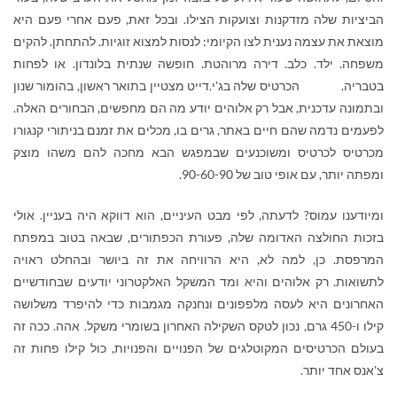
הביציות שלה מזדקנות וצועקות הצילו. ובכל זאת, פעם אחרי פעם היא
מוצאת את עצמה נענית לצו הקיומי: לנסות למצוא זוגיות. להתחתן. להקים
משפחה. ילד. כלב. דירה מרוהטת. חופשה שנתית בלונדון. או לפחות
בטבריה. הכרטיס שלה בג'י.דייט מצטיין בתואר ראשון, בהומור שנון
ובתמונה עדכנית, אבל רק אלוהים יודע מה הם מחפשים, הבחורים האלה.
לפעמים נדמה שהם חיים באתר, גרים בו, מכלים את זמנם בניתורי קנגורו
מכרטיס לכרטיס ומשוכנעים שבמפגש הבא מחכה להם משהו מוצק
ומפתה יותר, עם אופי טוב של 90-60-90.
ומיודענו עמוס? לדעתה, לפי מבט העיניים, הוא דווקא היה בעניין. אולי
בזכות החולצה האדומה שלה, פעורת הכפתורים, שבאה בטוב במפתח
המרפסת. כן, למה לא, היא הרוויחה את זה ביושר ובהחלט ראויה
לתשואות. רק אלוהים והיא ומד המשקל האלקטרוני יודעים שבחודשיים
האחרונים היא לעסה מלפפונים ונחנקה מגמבות כדי להיפרד משלושה
קילו ו-450 גרם, נכון לטקס השקילה האחרון בשומרי משקל. אהה. ככה זה
בעולם הכרטיסים המקוטלגים של הפנויים והפנויות, כול קילו פחות זה
צ'אנס אחד יותר.