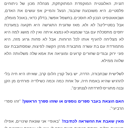
דגנית, האלגנטית המוקפדת המתוקתקת, מנהלת מכון של ניתוחים
פלסטיים. היא משוכנעת שהבגד, הנעל והמייק אפ עושים את האדם,
ושבאאוטפיט הנכון לא חוסכים. בחשמל אפשר, בדלק כדאי, באוכל מומלץ,
אבל בסטיילינג? לא ולא. מאז שדגנית התגרשה היא תקועה במערכת
יחסים מתסכלת עם גבר שנמצא-לא-נמצא איתה ואין לה מושג למה היא
לא מצליחה להעיף אותו לכל הרוחות. אבל לא פחות גרוע מזה, היא
מתמודדת עם בת עשרה מתבגרת מהזן הקשה לפיצוח, שמסתובבת עם
פוני ירוק ובגדים שחורים קרועים ומוציאה את אמא שלה משלוותה הלא
שלווה ממילא.
לשלישית שבחבורה, הדרה, יש בעל קצין הלום קרב, שאיתו היא חיה בלי
להרגיש שהיא באמת חיה, על אחת כמה וכמה כשילדיה פורחים מן הקן
ובנה מתגייס לחרדתה לצנחנים".
האם הוצאת בעבר ספרים נוספים או שזהו ספרך הראשון?
"זהו ספרי
הרביעי".
מאין שאבת את ההשראה לכתיבה?
"באופיי אני שונאת שינויים, אפילו