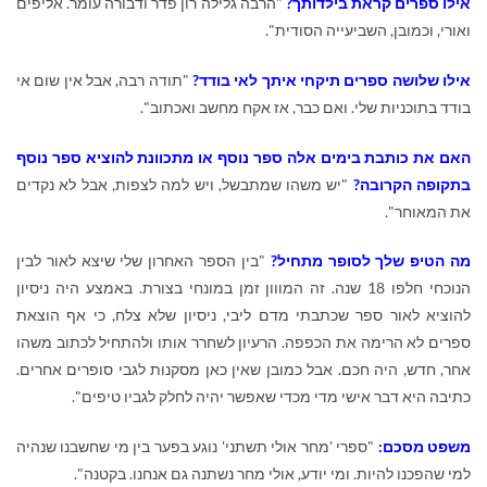
אילו ספרים קראת בילדותך?
"הרבה גלילה רון פדר ודבורה עומר. אליפים
ואורי, וכמובן, השביעייה הסודית".
אילו שלושה ספרים תיקחי איתך לאי בודד?
"תודה רבה, אבל אין שום אי
בודד בתוכניות שלי. ואם כבר, אז אקח מחשב ואכתוב".
האם את כותבת בימים אלה ספר נוסף או מתכוונת להוציא ספר נוסף
בתקופה הקרובה?
"יש משהו שמתבשל, ויש למה לצפות, אבל לא נקדים
את המאוחר".
מה הטיפ שלך לסופר מתחיל?
"בין הספר האחרון שלי שיצא לאור לבין
הנוכחי חלפו 18 שנה. זה המווון זמן במונחי בצורת. באמצע היה ניסיון
להוציא לאור ספר שכתבתי מדם ליבי, ניסיון שלא צלח, כי אף הוצאת
ספרים לא הרימה את הכפפה. הרעיון לשחרר אותו ולהתחיל לכתוב משהו
אחר, חדש, היה חכם. אבל כמובן שאין כאן מסקנות לגבי סופרים אחרים.
כתיבה היא דבר אישי מדי מכדי שאפשר יהיה לחלק לגביו טיפים".
משפט מסכם:
"ספרי 'מחר אולי תשתני' נוגע בפער בין מי שחשבנו שנהיה
למי שהפכנו להיות. ומי יודע, אולי מחר נשתנה גם אנחנו. בקטנה".