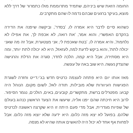
החומה הזאת שיש ביניהם, שתמיד מתרוממת מולו כתמרור של דרך ללא
מוצא, בעיקר ברגעים שבהם נדמה לו שהם מתקרבים.
כשהוא סיים לדבר היא אמרה לו, 'בסדר', וביקשה שיפנה את הדירה
בהקדם האפשרי, והוא אמר, 'את רואה, לא אכפת לך, את אפילו לא
נלחמת', והיא אמרה לו, 'בטח שאכפת לי, אני מצטערת, אבל זה מה שאני
יכולה לתת', והוא ביקש לדעת למה, לעזאזל, היא לא יכולה לתת יותר, ומה
היא מסתירה, אבל היא קמה, הלכה לחדר, סגרה את הדלת והרגישה
שהצדק נעשה. היא שוב באה על עונשה.
מאז אותו יום היא פתחה לעצמה כרטיס חדש בג'י.דייט וחזרה לשגרת
הפגישות העיוורות שלא מובילות, תודה לאל, לשום מקום. הנוהל היה
קבוע: מפטרלים ברשת, מתקשרים, קובעים, באים, הולכים, נגמר הסיפור.
לרוב היא חיכתה שהם יפנו אליה, שיעשו את הצעד הראשון כנהוג בעולם
של שפיות מגדרית, אבל מדי פעם היתה זו היא שקרצה ראשונה לכרטיס
שלהם. בפועל לא יצא מזה כלום. היא ידעה שלא יוצא מזה כלום. אבל
לפחות אף אחד לא יכול היה להאשים אותה שהיא לא מנסה.