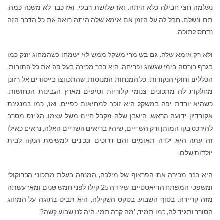
נעלמה חצי חבילה כלא היתה. ואז שלושת רבעי. ואז כבר לא משנה כמה.
תם ונשלם. חבל לה על הזמן אם אימא שלה היתה רואה את כל הדבר הזה
נדחס לתוכה.
ולא רק אימא שלה. גם בשומרי משקל ממש לא ישמחו כשהמחוג יזנק כמו
בגרף בורסה בימי שגשוג ופריחה. היא כבר מכירה בעל פה את כל התורות,
הכללים וחוקי הנקודות. כל המנחות המנוסות, שהתכווצו בייסורים אל רזונן
מחלקות לה מתכונים צנומי קלוריות וטיפים מארץ הגבינות הכחושות.
כשהיא יורדת יפה במשקל היא זוכה למחיאות כפיים, ואז, כמו במנגינת
אקורדיון ידועה מראש, הישבן שלה מקבל חיים משל עצמו, הג'ינס מסרב
להירכס בקו המותן ורק השדיים, שיהיו בריאים השדיים האלה, נראים כאילו
זה עתה היא ילדה תאומים והם דרוכים ונכונים למשימת הנקה לבית
יולדות שלם.
היא כבר מכירה את הפרצוף של מילכה, המנחה בעלת מתכוני הברוקולי
ומשפטי המפתח הדיאטטיים, שירדה 25 קילו לפני חמש שנים ומאז עשתה
מזה קריירה. בסוף השבוע, בטקס השקילה, היא תביט בתוגה על המחוג
הסורר ותגיד לה, כמו תמיד, 'מה קרה תמי, היה לנו שבוע קשה?'