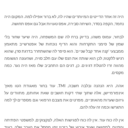
היה זה אחד הדייטים המיותרים שהיו לה, לא ברור אפילו למה. המקום היה
נחמד, הקפה בסדר, השיחה סבירה, אפס טעויות אבל גם אפס תחושה.
לבחור, עמוס משהו, בדיוק ברח לה שם המשפחה, היה שיער שחור בלי
שמץ של סימני התקרחות והוא הדיף נוכחות של אפטרשייב מתאמץ
ממבצעי 'קנה אחד קבל שניים'. הוא סיפר לה שהשתחרר בדרגת סרן, שהוא
רגיש ללקטוז, לכן הוא שותה את הנס שלו עם חלב סויה, ושהעונה הגשומה
מהווה זרז להטלת דגיגים. כן, דגים הם התחביב שלו מאז היה נער. כמה
מקסים.
אהה, היא הנהנה ובלבה חשבה,
TMI
. עוד בחור מאגודת הטו מאץ'
אינפורמיישן, אלה שתוך שתי דקות חושבים שאת אחותם, מתוודים על
גיזום שערות מהאוזניים, מפרטים את מצבם הרפואי וגם מספרים לך למה
התגרשו וכמה זה עלה להם.
אין לה כוח עוד. אין לה כוח לפגישות האלה, לצקצוקים, למשפטי הפתיחה
והסיום, לתחושה שעוד אירוע של בזבוז זמן מחסל את הערב שלה, בעוד