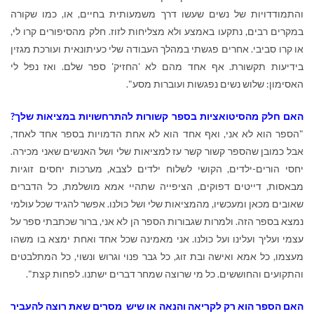
והתמודדויות של נשים שעשו דרך משמעותית בחיים, או, כמו שקורה
במקרים רבים, נתקעו באמצע ולא מצליחות לזוז. חלק מהסיפורים קרו לי,
או קרו סביבי. אחרים פגשתי במהלך העבודה שלי כעיתונאית ועורכת מגזין
בידיעות תקשורת. אף אחד מהם לא 'החזיק' ספר שלם. ואז נפל לי
האסימון: שלוש נשים נפגשות ועוברות מסע".
האם חלק מהסיטואציות בספר קשורות להתרחשויות במציאות שלך?
"הספר הוא לא אני, ואף אחד הוא לא אחת הדמויות בספר אחד לאחד,
אבל כמובן שהספר קשור קשר עז למציאות שלי ושל האנשים שאני מכירה.
יחסי הורים-ילדים, הקושי לשלוח ילדים לצבא, מערכות יחסים זוגיות
מבאסות, דייטים דפוקים, הציפייה שתהיי אמא מושלמת, כל הדברים
שאובים מכאן ומעכשיו, מהמציאות שלי ושל כולנו. אפשר להגיד שכל עולמי
נמצא בספר הזה. ולמרות שגבורות הספר הן לא אני, ברור שכתבתי ספר על
עצמי ועליך ועלינו ועל כולנו. אני מאמינה שכל אחד ואחת ימצא בו משהו
מעצמו, כל אמא ואישה ובת זוג, כל גבר פנוי וגרוש ונשוי, כל המתלבטים
והתקועים והחוששים. כל מי שרוצה שמחר דברים ישתנו. לפחות קצת".
האם הספר הוא רק לקריאה והנאה או שיש מסרים שאת רוצה להעביר