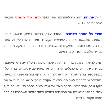
יריית פתיחה:
הוציאה לאחרונה את הספר
מחר אולי תשתני
, הוצאת
כנרת זמורה, 2017.
ספרי על הספר שכתבת:
"הספר עוסק בשלוש נשים, גרושה, רווקה
ונשואה, שנפגשות ב'סדנה לאנשים תקועים', ומנסות להיחלץ, כל אחת
בדרכה, מהדפוסים המעיקים והמעכבים. נוצרת ביניהן דינמיקה מיוחדת,
כמו שיכולה להיווצר רק בין נשים.
תמי, למשל, תקועה בחיי הרווקות שלה וסובלת מכל רגע. היא מקפצת
בטרפת של דייטים כושלים או הזויים או מיותרים, שנגמרים בדרך כלל
במפח נפש. בתוך תוכה היא יודעת למה היא זורקת ונזרקת ופוגעת ונפגעת
ומזדיינת ומתרחקת, למה היא בולעת שוקולדים בקצב משוגע ומענישה את
הגוף שלה, אבל הפצע כל כך כואב, עד שלא העזה לספר עליו מעולם לאף
אחד. ההחלטה לשתף את חברותיה לסדנה בסוד הגדול משחררת לה פקק
שהיה תקוע 18 שנה.