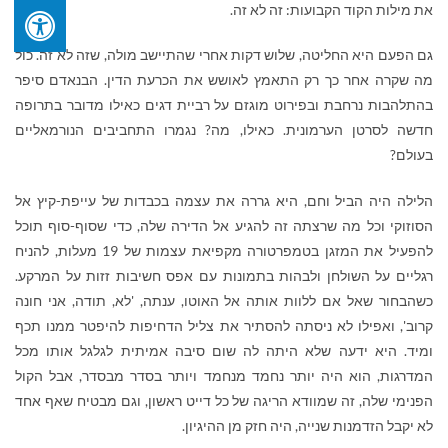
את מילות הקוד הקבועות: זה לא זה.
גם הפעם היא החליטה, שלוש דקות אחרי שהתיישב מולה, שזה לא זה. כול
מה שקרה אחר כך רק התאמץ לאושש את הכרעת הדין. הבנאדם סיפר
בהתלהבות נרחבת ובפירוט מוגזם על רביית דגים כאילו מדובר בתרופה
חדשה לסרטן הערמונית. כאילו, מה? נגמרו התחביבים הנורמאליים
בעולם?
הלילה היה הביל וחם, היא גררה את עצמה בכבדות של עייפת-קיץ אל
הסוזוקי וכל מה שרצתה זה להגיע אל הדירה שלה, כדי שסוף-סוף תוכל
להפעיל את המזגן בטמפרטורה מקפיאת עצמות של 19 מעלות, להניח
רגליים על השולחן ולבהות בתמונות עם אפס חשיבות זזות על המרקע.
כשהבחור שאל אם ללוות אותה אל האוטו, ענתה, 'לא, תודה, אני חונה
קרוב', ואפילו לא ניסתה להסתיר את צליל הדחיפות להיפטר ממנו תכף
ומיד. היא ידעה שלא היתה לה שום סיבה אמיתית לגלגל אותו מכל
המדרגות, הוא היה יותר נחמד מנחמד ויותר בסדר מבסדר, אבל הקול
הפנימי שלה, זה שמוודא הריגה של כל דייט ראשון, וגם מבטיח שאף אחד
לא יקבל הזדמנות שנייה, היה חזק מן ההיגיון.