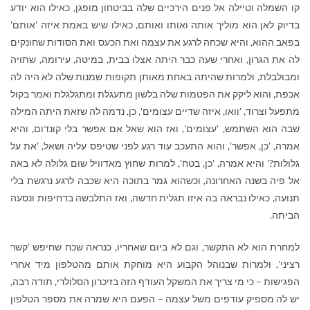
קו השמלה וטיילה אל פנים הירכיים שלה בביטחון מופגן, כאילו הוא יודע
בדיוק לאן הוא מוליך אותה ואותו ואותם, כאילו שיש באמת איזה 'אותם'
בפאב ההוא, והיא שכחה לרגע את עצמה ואת הכעס ואת הסודות שחונקים
לה את הגרון, ואחרי שעה כבר היתה אצלו בבית, במיטה, עירומה, שתויה
ומבולבלת, ולמרות שהיתה באחת מאותן תקופות שמנות שלה לא היה לה
אכפת, והוא ליקק את הפטמות שלה בלשון מתעגלת ומתגלגלת ואמר בקול
מתפעל וצרוד, 'וואו, איזה שדיים עצומים', כן, נדמה לה שזאת היתה המילה
שבה הוא השתמש, 'עצומים', ואז הוא שאל אם אפשר בלי קונדום, והיא
אמרה, 'כן, אפשר', והוא התעכב עוד רגע לפני שטיפס עליה ושאל, 'את על
גלולות?' והיא אמרה, 'כן, בטח', למרות שחוץ מאדוויל שום גלולה לא באה
אל פיה בשנה האחרונה, וכשהוא גמר בתוכה היא שכבה לרגע נרגשת בלי
תנועה, כאילו נבראה בה איזו תגלית חדשה, ואז התלבשה בדחיפות ונסעה
הביתה.
למחרת הוא לא התקשר, וגם לא ביום שאחריו, כנראה שכח שחיפש 'קשר
רציני', ולמרות שבנוהל הקבוע היא מוחקת אותם מהטלפון מיד אחרי
הפגישות – כי מי צריך את המשקל העודף הזה בזיכרון הסלולרי, תודה רבה,
יש לה מספיק עודפים משל עצמה – הפעם היא שמרה את מספר הטלפון