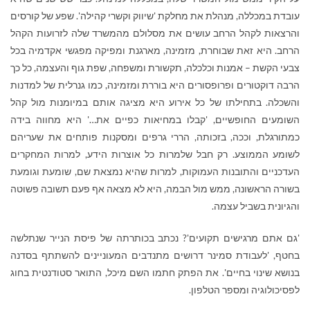
עובדת במכללה, מנהלת את מחלקת 'שיווק וקשרי קהילה'. שפע של קורסים
והרצאות לקהל הרחב עושים את מסלולם מהמשרד שלה לזרועות הקהל
הרחב. היא זאת שבוחרת, מזמינה, מארגנת ומפיקה מפגשי אקדמיה בכל
צבעי הקשת – אמנות וכלכלה, תקשורת ומשפחה, שפת גוף והעצמה, כל כך
הרבה דוקטורים ופרופסורים היא בוררת ומזמינה, כמו גנרלית של למדנות
והשכלה. בתחילתו של כל אירוע היא מציגה אותם במיומנות מול קהל
השומעים החופשיים, 'קבלו במחיאות כפיים את…' היא מחווה בידה
כמתורגלת, וככה, בזכותה, הררי גרפים ומסקנות פותחים את שעריהם
לשומע הממוצע. רק חבל שלמרות כל אוצרות הידע, למרות המחקרים
העדכניים והתובנות העמוקות, למרות שהיא נמצאת שם, שומעת וגומעת
בשורה הראשונה, ממש מול הבמה, היא לא מצאה אף פעם תשובה פשוטה
והגיונית בשביל עצמה.
'גם אתם מרגישים תקועים'? נכתב בכותרתה של פיסת הנייר שנתלשה
בחטף, 'לעבודת סמינר דרושים מתנדבים המעוניינים להשתתף בסדנה
בנושא שינוי בחיים'. את הפתק חתמו השם מיכל, התואר סטודנטית בחוג
לפסיכולוגיה ומספר הטלפון.