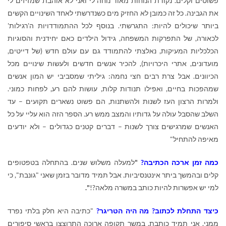
פשוטים וקלים. נקודת הנוחות מאוד נוחה לי ואני לא אוהבת שמזיזים לי
את הגבינה. כל זה כמובן לא החזיק מים כשנדרשתי לאחד השינויים הקשים
ביותר שיכולים להיות: התגרשתי. בנוסף לכל ההתמודדויות ה'רגילות'
לכאורה, של התפרקות המשפחה, גידול הילדים כאם יחידנית והסוגיות
הכלכליות המעיקות, נאלצתי להתמודד גם עם עולם חדש (של דייטים,
מועדונים, אתרי היכרויות), להכיר אנשים חדשים ולעשות שינויים מכל
הכיוונים. אבל צרת רבים חצי נחמה: גיליתי שמסביבי יש המון אנשים
שמהפכות בחיים, ואפילו תנודות קלות, עושות להם רע, לפחות כמוני.
ולמרות הרצון העז לשנות ולהשתנות, הם פשוט נשארים תקועים – עד
השלב שהסבל עולה על גדותיו והמצב ממש רע. הספר הזה הוא עליי על כל
האנשים שמרגישים צורך לשנות – דברים קטנים כגדולים – ולא יודעים
מאיפה להתחיל"
כמה זמן ארכה הכתיבה?
"
למעלה משלוש שנים. בהתחלה בטפטופים
קלים ובהמשך ביתר אינטנסיביות. אבל תמיד מדובר בזמן שאני "גונבת", כי
למי יש אפשרות להיות כותב במשרה מלאה?!
".
כיצד התחלת לכתוב? מה היה הטריגר?
"כתיבה היא חלק בלתי נפרד
ממני. אני תמיד כותבת. במשך תקופה ארוכה התרוצצו בראשי סיפורים