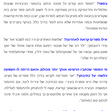
בספר?
"הספר הוא קודם כל מהנה וכתוב בהומור. הגיבורות שנונות
ופלפליות והדינמיקה ביניהן מצחיקה. היה לי חשוב לכתוב ספר זורם, כזה
שקוראים בהנאה ולא מעיק על הנפש, למרות שכן, יש בו כמה פרות קדושות
שנשחטות וכמה אמירות שלא נהוג לומר בדרך כלל, בעיקר בעניינים של
הורות ואמהות".
אילו ספרים קראת לאחרונה?
"שלושת האחרונים היו 'כמו לשבור אור' של
מירי רוזובסקי, 'ילד רע' של יעל שכנאי ו'פעם אחת אישה אחת' של יואב
שוטן-גושן. עכשיו אני על 'שטוקהולם' של נועה ידלין, אחרי שהתעלפתי על
'בעלת הבית' שלה".
מי הסופר שכתביו הרשימו אותך יותר מכולם, והאם הייתה לו השפעה
כלשהי על כתיבתך?
"אני מעדיפה לקרוא בדרך כלל ספרים של נשים.
צרויה שלו היא אמנית בעיניי. וגם הכתיבה של עירית לינור, עם ההומור
המושחז. הבעיה היא שכשאני קוראת, קשה לי להתנתק ולהתמסר לעלילה.
אני כל הזמן מקנאה איך אחרים מלהטטים כך במילים, ולמה אין לי סיכוי
לכתוב טוב כמותם".