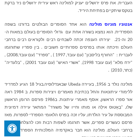
העברית. את פרס ירושלים יעניק למולינה ראש עירית ירושלים ניר ברקת
בטקס שיתקיים בפתיחת היריד.
אנטוניו מוניוס
מולינה
הוא אחד הסופרים הבולטים בדורנו בשפה
הספרדית. הוא נמצא בשורה אחת עם גדולי הסופרים בעולם במאות ה-
20 וה-21. יצירתו הענפה זכתה לשבחים רבים ולקוראים רבים ברחבי
העולם וזיכתה אותו בפרסים ספרותיים חשובים . בין ספריו שתורגמו
לעברית : "החורף בליסבון" (עם עובד, 1997 ) , "ספרד" (עם עובד,2008) ,
"ירח מלא" (עם עובד 1998), "אשרי האיש" (עם עובד 2001) , "בלעדיה"
(כתר, 2010) .
מולינה נולד ב 1956, בעיירה
Ubeda
שבאנדלוסיה.בגיל 18 הגיע למדריד
ללימודי עיתונאות והחל בכתיבת מאמרים ויצירות ספרות. ב 1984 ראה
אור ספרו הראשון, אוסף מאמרי עיתונות. ב1986 פורסם הרומן הראשון
שלו, "בֵאָטוּס אילֶה או מותו וחייו של משורר" המתאר עיירה דמיונית
המבוססת על עיר הולדתו, עליו זכה בפרס הלאומי הספרדי לספרות. מאז
פרסם כעשרים ספרים, אשר תורגמו לשפות רבות וזכו להצלחה עצומה
ברחבי העולם. מולינה הוא חבר באקדמיה המלכותית הספרדית ועמד