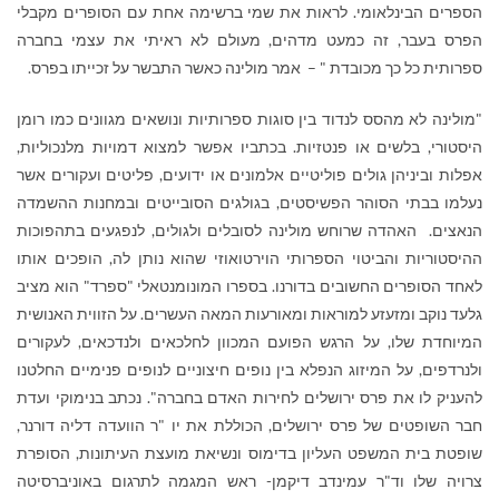
הספרים הבינלאומי. לראות את שמי ברשימה אחת עם הסופרים מקבלי
הפרס בעבר, זה כמעט מדהים, מעולם לא ראיתי את עצמי בחברה
ספרותית כל כך מכובדת " – אמר מולינה כאשר התבשר על זכייתו בפרס.
"מולינה לא מהסס לנדוד בין סוגות ספרותיות ונושאים מגוונים כמו רומן
היסטורי, בלשים או פנטזיות. בכתביו אפשר למצוא דמויות מלנכוליות,
אפלות וביניהן גולים פוליטיים אלמונים או ידועים, פליטים ועקורים אשר
נעלמו בבתי הסוהר הפשיסטים, בגולגים הסובייטים ובמחנות ההשמדה
הנאצים. האהדה שרוחש מולינה לסובלים ולגולים, לנפגעים בתהפוכות
ההיסטוריות והביטוי הספרותי הוירטואוזי שהוא נותן לה, הופכים אותו
לאחד הסופרים החשובים בדורנו. בספרו המונומנטאלי "ספרד" הוא מציב
גלעד נוקב ומזעזע למוראות ומאורעות המאה העשרים. על הזווית האנושית
המיוחדת שלו, על הרגש הפועם המכוון לחלכאים ולנדכאים, לעקורים
ולנרדפים, על המיזוג הנפלא בין נופים חיצוניים לנופים פנימיים החלטנו
להעניק לו את פרס ירושלים לחירות האדם בחברה". נכתב בנימוקי ועדת
חבר השופטים של פרס ירושלים, הכוללת את יו "ר הוועדה דליה דורנר,
שופטת בית המשפט העליון בדימוס ונשיאת מועצת העיתונות, הסופרת
צרויה שלו וד"ר עמינדב דיקמן- ראש המגמה לתרגום באוניברסיטה