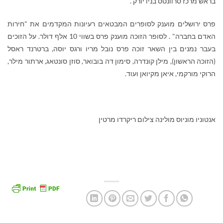
בראש מרכז סרוונטס בניו יורק .
פרס ירושלים מוענק לסופרים המבטאים רעיונות המקדמים את "חירות
האדם בחברה" . לסופר הזוכה מוענק פרס בשווי 10 אלף דולר. על הזוכים
בעבר נמנים בין השאר זוכה פרס נובל מריו ורגס יוסה, ברטרנד ראסל
(הזוכה הראשון), מילן קונדרה, סימון דה בובואר, סוזן סונטאג, ארתור מילר,
הרוקי מורקמי, איאן מקיואן ועוד.
אנטוניו מוניוס מולינה צילום ריקרדו מרטין