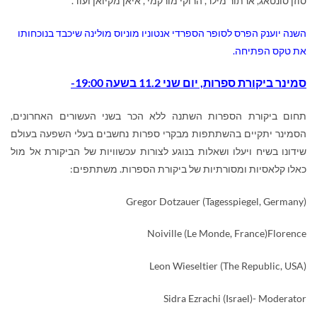
סוזן סונטאג, ארתור מילר, הרוקי מורקמי , איאן מקיואן ועוד.
השנה יוענק הפרס לסופר הספרדי אנטוניו מוניוס מולינה שיכבד בנוכחותו
את טקס הפתיחה.
סמינר ביקורת ספרות, יום שני 11.2 בשעה 19:00-
תחום ביקורת הספרות השתנה ללא הכר בשני העשורים האחרונים,
הסמינר יתקיים בהשתתפות מבקרי ספרות נחשבים בעלי השפעה בעולם
שידונו בשיח ויעלו ושאלות בנוגע לצורות עכשוויות של הביקורת אל מול
כאלו קלאסיות ומסורתיות של ביקורת הספרות. משתתפים:
Gregor Dotzauer (Tagesspiegel, Germany)
Noiville (Le Monde, France)
Florence
Leon Wieseltier (The Republic, USA)
Sidra Ezrachi (Israel)- Moderator