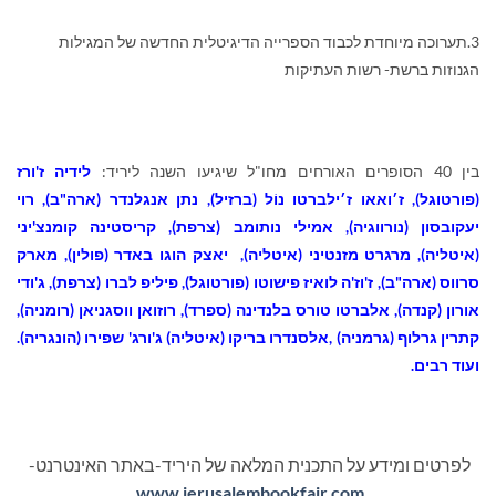
3.תערוכה מיוחדת לכבוד הספרייה הדיגיטלית החדשה של המגילות
הגנוזות ברשת- רשות העתיקות
בין 40 הסופרים האורחים מחו"ל שיגיעו השנה ליריד:
לידיה ז'ורז
(פורטוגל),
ז׳ואאו ז׳ילברטו נוֹל (ברזיל), נתן אנגלנדר (ארה"ב), רוי
יעקובסון (נורווגיה), אמילי נותומב (צרפת), קריסטינה קומנצ'יני
(איטליה), מרגרט מזנטיני (איטליה), יאצק הוגו באדר (פולין), מארק
סרווס (ארה"ב), ז'וז'ה לואיז פישוטו (פורטוגל), פיליפ לברו (צרפת), ג'ודי
אורון (קנדה), אלברטו טורס בלנדינה (ספרד), רוזואן ווסגניאן (רומניה),
קתרין גרלוף (גרמניה) ,אלסנדרו בריקו (איטליה) ג'ורג' שפירו (הונגריה).
ועוד רבים.
לפרטים ומידע על התכנית המלאה של היריד-באתר האינטרנט-
www.jerusalembookfair.com