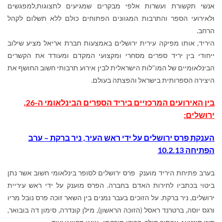
אנשי תקשורת ועשרות אלפי מבקרים שמגיעים לתצוגות,למפגשים
ולאירועי הספר והתרבות המגוונים הפתוחים כולם ללא תשלום לקהל
הרחב.
היריד, אותו מפיקה עירית ירושלים באמצעות חברת אריאל מציע שילוב
ייחודי בין יריד ספרים מסחרי ומקצועי המקדם ומעודד את הקשרים
הבינלאומיים של המו"לות הישראלית לבין אירוע תרבותי חשוב החושף את
היצירה הספרותית בישראל והפצתה בעולם.
בין האירועים המרכזיים ביריד הספרים הבינלאומי ה-26,
ירושלים:
הענקת פרס ירושלים על ידי ראש העיר, ניר ברקת – ערב
הפתיחה 10.2.13
בערב פתיחת היריד מוענק פרס ירושלים לסופר בינלאומי חשוב אשר נתן
ביטוי בכתביו לחירות האדם בחברה. הפרס מוענק על ידי ראש עיריית
ירושלים, ניר ברקת. על הזוכים בעבר נמנים בין השאר זוכה פרס נובל מריו
ורגס יוסה, ברטרנד ראסל (הזוכה הראשון), מילן קונדרה, סימון דה בובואר,