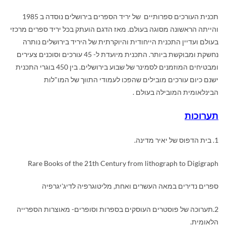
תכנית העורכים ספרותיים של יריד הספרים בירושלים נוסדה ב 1985
והייתה הראשונה מסוגה בעולם. מאז הדגם הועתק בכל יריד ספרים מרכזי
בעולם ועדיין התכנית הייחודית והיוקרתית של היריד בירושלים נותרה
נחשקת ומבוקשת ביותר. התכנית מיועדת ל- 45 עורכים וסוכנים צעירים
ומבטיחים המוזמנים לסמינר של שבוע בירושלים. בין 450 בוגרי התכנית
ישנם כיום עורכים מובילים שהפכו לעמודי התווך של המו"לות
הבינלאומית המובילה בעולם .
תערוכות
1. בית הדפוס של יאיר מדינה.
Rare Books of the 21th Century from lithograph to Digigraph
ספרים נדירים במאה העשרים ואחת, מליטוגרפיה לדיג'יגרפיה
2.תערוכה של פוסטרים העוסקים בספרות וסופרים- מאוצרות הספרייה
הלאומית.