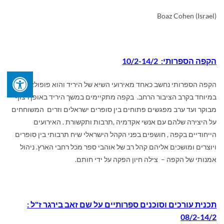
Boaz Cohen (Israel)
הקפה הספרותי: 10/2-14/2
הקפה הספרותי נחשב כאחד מאירועי השיא של היריד והוא פופולארי
במיוחד בקרב הציבור הרחב. בקפה מתקיימים במשך היריד באופן רצוף
מבוקר ועד ערב מפגשים פתוחים בין סופרים ישראלים וזרים המשוחחים
על היצירה שלהם עם אנשי אקדמיה ,תרבות ותקשורת . האירועים
הייחודיים בקפה , חושפים בפני הקהל הישראלי שיח תרבותי בין סופרים
ויוצרים ומושכים אליהם קהל רב של אוהבי ספר מכל רחבי הארץ. ניהול
אמנותי של הקפה – צילה חיון הפקה על ידי חותם.
תכנית עורכים וסוכנים ספרותיים על שם זאב בירגר ז"ל :
08/2-14/2