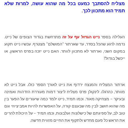
מצליח להסתבך כמעט בכל מה שהוא עושה, למרות שלא
תמיד הוא מתכוון לכך.
העלילה בספר
נייט הגדול עף על זה
מתרחשת בגדוד הצופים של נייט.
נדמה לרגע שהכל בסדר, עד שארתור "המושלם" מצטרף. עכשיו נייט תקוע
במקום השני, וארתור לא מתכוון לוותר. האם נייט יזכה בפרס הראשון, או
ייכשל בגדול?
ארתור המצליח והמנצח ירדוף את נייט לאורך הספר כולו. אבל נייט לא
מוותר, כהרגלו. לינקולן פרס מצליח ליצור דמות מעוררת הזדהות ואמינה
ובעיקר – מצחיקה מאוד. וכמו תמיד, נייט ילמד כמה שיעורים על הפער בין
מה שהוא חושב לבין מה שבעצם קורה, על האפשרות להיות אמביציוזי וגם
טוב לב, על ספיגתם של כישלונות ועלבונות, וכמו תמיד – על היכולת להרים
את הראש כל פעם מחדש ולתקוף את החיים מזווית חדשה.