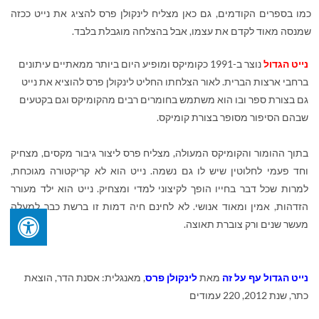
כמו בספרים הקודמים, גם כאן מצליח לינקולן פרס להציג את נייט ככזה
שמנסה מאוד לקדם את עצמו, אבל בהצלחה מוגבלת בלבד.
נייט
הגדול
נוצר ב-1991 כקומיקס ומופיע היום ביותר ממאתיים עיתונים
ברחבי ארצות הברית. לאור הצלחתו החליט לינקולן פרס להוציא את נייט
גם בצורת ספר ובו הוא משתמש בחומרים רבים מהקומיקס וגם בקטעים
שבהם הסיפור מסופר בצורת קומיקס.
בתוך ההומור והקומיקס המעולה, מצליח פרס ליצור גיבור מקסים, מצחיק
וחד פעמי לחלוטין שיש לו גם נשמה. נייט הוא לא קריקטורה מגוכחת,
למרות שכל דבר בחייו הופך לקיצוני למדי ומצחיק. נייט הוא ילד מעורר
הזדהות, אמין ומאוד אנושי. לא לחינם חיה דמות זו ברשת כבר למעלה
מעשר שנים ורק צוברת תאוצה.
נייט הגדול עף על זה
מאת
לינקולן פרס
, מאנגלית: אסנת הדר, הוצאת
כתר, שנת 2012, 220 עמודים