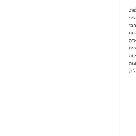
ות,
יני
חמי
לחם
ארת
פים
יות
גות
"ב,