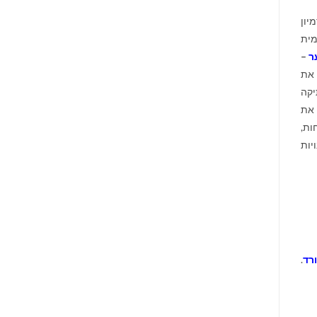
יון
מית
ר
–
את
יקה
 את
ות,
יות
רד
.