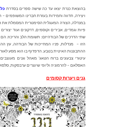
בהוצאת כנרת יצאו עד כה שישה ספרים בסדרת
כל 
ויצירה, חדווה וחמידות בעזרת חברינו המשופמים – ה
במנדלה, הצורה המעגלית הסימטרית המסמלת את העו
פיות וגמדים, אבירים וקוסמים, דרקונים ועוד יצורי
שתי הדרכים של הבודהיזם: תשומת הלב והריכוז. הם 
הזו – מנדלות, פניו המחייכות של הבודהה, עץ הה
ההתבוננות האיטית בטבע. הדפדוף בו הוא מסע לאורך
עיטורי צבעונים ברוח הטאג' מאהל וגנים מעוצבים 
האסלאם – להרמוניה וליופי שיוצרים ערבסקות, סלסולי
גנים ויערות קסומים