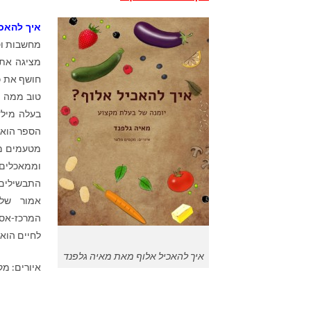
איך להאכי
מחשבות וס
מציגה את 
חושף את כ
טוב ממה ש
בעלה מילד
הספר הוא ת
מטעמים מה
וממאכלים
התבשילים ב
אמור שלם
המרכז-אסי
לחיים הוא 
איך להאכיל אלוף מאת מאיה גלפנד
איורים: מקס 