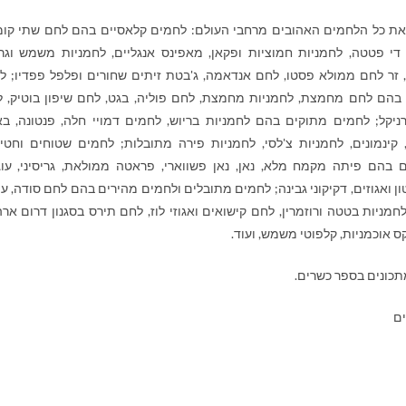
את כל הלחמים האהובים מרחבי העולם: לחמים קלאסיים בהם לחם שתי קומ
די פטטה, לחמניות חמוציות ופקאן, מאפינס אנגליים, לחמניות משמש וגרע
 זר לחם ממולא פסטו, לחם אנדאמה, ג'בטת זיתים שחורים ופלפל פפדיו; ל
 בהם לחם מחמצת, לחמניות מחמצת, לחם פוליה, בגט, לחם שיפון בוטיק, 
ניקל; לחמים מתוקים בהם לחמניות בריוש, לחמים דמויי חלה, פנטונה, ב
, קינמונים, לחמניות צ'לסי, לחמניות פירה מתובלות; לחמים שטוחים וחטי
ם בהם פיתה מקמח מלא, נאן, נאן פשווארי, פראטה ממולאת, גריסיני, עוג
ן ואגוזים, דקיקוני גבינה; לחמים מתובלים ולחמים מהירים בהם לחם סודה, עו
לחמניות בטטה ורוזמרין, לחם קישואים ואגוזי לוז, לחם תירס בסגנון דרום ארה
קס אוכמניות, קלפוטי משמש, ועוד.
תכונים בספר כשרים.