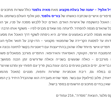
ל אלוף? – יומנה של בעלת מקצוע
מאת
מאיה גלפנד
כולל עשרות מתכונים 
יפורים אישיים שכתבה כאשתו של
בוריס גלפנד
, סגן אלוף העולם בשחמט. גל
האוכל כהשקפה של אישיות האדם. האדם יכול ללבוש מסכה על פניו, אך הא
ל שהאדם מנסה להסתיר. לדעתה מה שאדם מכניס לפיו – משקף אותו הרבה י
הוא מנסה להביע באמצעים אחרים. היא ניסתה לשקף דרך האוכל את מסעו
ותו עד לפסגת הקריירה של שחמטאי מקצועי – הדו-קרב על תואר אלוף העו
פריט אישי מיוחד שלה שהוכן בהתייעצות עם דיאטניות בקשר לתזונה נכונה וכ
מטבח הרוסי, הקווקזי, האסיאתי והאירופאי. התפריט מורכב ממאכלים פשו
 מורכבים – כאלה שנעשים בשנייה וכאלה שדורשים זמן הכנה ממושך.
ריאים, יפים וכמובן טעימים בהם: עוגת בצק פריך עם תפוחי עץ ומרנג שוויצרי,
 במלח גס, ריבת אוכמניות שחורות ותפוח, מנטים (מאכל מהמט
אתי), פלוב (פילאף) עם בשר. מסר שהיא מעבירה הוא שההבדל היחיד בין המ
שאין בחיים מתכונים הרשומים בספר בישול.
מלצר, הוצאת "מסדה", 216 עמודים