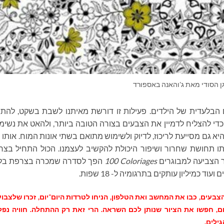
ן הסודי מאת ג'והאנה באספורד
הבלעדית של הילדים. פעילות זו דורשת מאיתנו לשבת בשקט, להתב
כדי להצליח לדמיין את הצבעים בצורה הטובה ביותר, ולהאט את נשימ
יא גם מסייעת לריכוז, לדיוק ולשימוש מתואם בשתי אונות המוח. אותו 
ו תחושת שחרור ושיפור היכולת להקשיב לעצמנו. הכול התחיל בצר
100 Coloriages
הפך לסדרה שמכרה בצרפת בל
עוד כמיליון עותקים בתרגומיה ל- 18 שפות.
הצבעים, כבו את המחשב ואת הטלפון, הניחו לטרדות היום־יום, זכרו שלצבוע
ום, חפשו את הציור שנותן לכם השראה. הרי זאת רק ההתחלה. חוויה נפ
ילים.