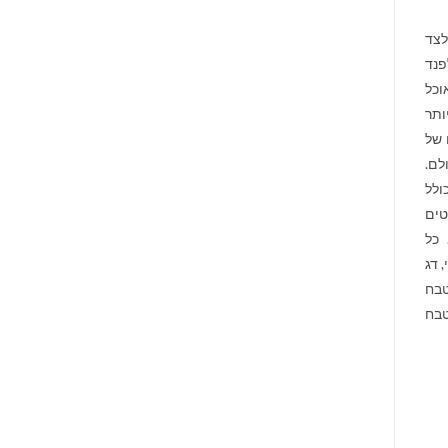
לצד
פנד
וכל
ותר
 של
לם.
ולל
טים
 כל
 דג
בח
טבח