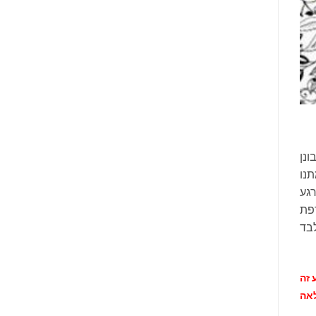
ונן
תנו
רגע
פת
בד
 זה
לאה