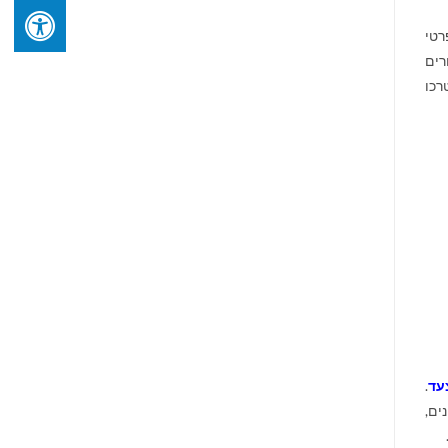
רטי
רים
רכו
עד
.
נים,