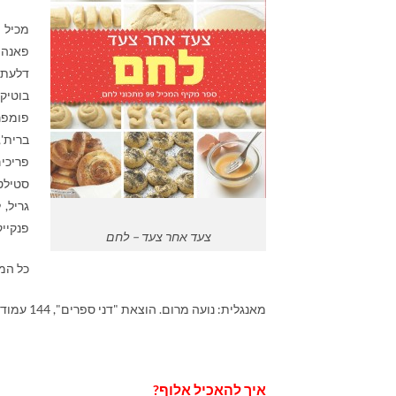
מכיל 
פאנה 
דלעת,
בוטיק
פומפר
ברית'
פריכי
סטילטו
גריל, 
פנקיי
צעד אחר צעד – לחם
כל המ
מאנגלית: נועה מרום. הוצאת "דני ספרים", 144 עמודים
איך להאכיל אלוף?