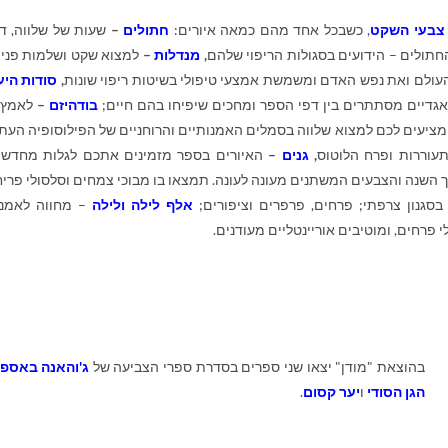
צבעי השקט
, כשבכל אחד מהם כמאה איורים:
חתולים
–
שעות של שלווה, דמ
חתולים – הידועים בסגולות הריפוי שלהם
,
מנדלות
–
למצוא שקט ושלמות פני
לם ואת נפש האדם ומשמשת אמצעי טיפולי בשיטות ריפוי שונות
,
סודות היע
ם אגדיים מסתתרים בין דפי הספר ומחכים שיפיחו בהם חיים;
בודהיזם
–
לאמץ 
מציעים לכם למצוא שלווה בסמלים האמנותיים והרוחניים של הפילוסופיה העת
תעוררות ופרח הלוטוס
,
גנים
–
האיורים בספר מזמינים אתכם לגלות מחדש
 השנה והצבעים המשתנים מעונה לעונה. תמצאו בו מבוכי צמחים וסלסולי פריח
בסגנון צרפתי; פרחים, פרפרים וציפורים;
אלף לילה ולילה
– מחווה לאמנו
 פרחים, ומוטיבים אוריינטליים מעודנים.
בהוצאת "מודן" יצאו שני ספרים בסדרת ספרי הצביעה של
ג'והאנה באספו
הגן הסודי
ו
יער קסום
.