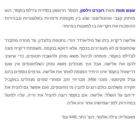
עונש מוות
מאת
רוברט וילסון
,
הספר הראשון בסדרת צ'רלס בוקסר, הוא
מותחן קצבי ואינטליגנטי שנע בין מקומות ודמויות באלגנטיות ובבהירות
ההופכות את הקריאה בו למענגת במיוחד.
אלישה ד'קרוז, בתו של מיליארדר הודי, נחטפת בלונדון. עד מהרה מתברר
שהחוטפים לא מעוניינים בכסף, אלא דווקא בנקמה. משפחת ד'קרוז פונה
לצ'רלס בוקסר, מומחה לניהול משא ומתן ולהשבת חטופים, כדי שישיב
להם את אלישה. אבל איך מנהלים משא ומתן כשלחוטפים אין שום
דרישות? בוקסר אינו היחיד המנסה לאתר את אלישה. גורמים נוספים בהם
גנרל פקיסטני, סוכני
MI6
, מבריחי זהב וסוחרי סמים מנהלים במקביל
חקירה משלהם. כולם רוצים להבין מי החוטפים, ואם אפשר גם להניח את
ידיהם על השלל: אלישה. אם בוקסר רוצה להציל את חייה, עליו לפעול
במהירות, לפני שמישהו אחר יגיע אליה.
מאנגלית: צילה אלעזר, הוצ' כתר, 448 עמ'