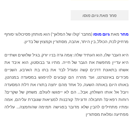
מחר מאת גיום מוסו
מחר
מאת
גיום מוסו
(מחבר 'קולו של המלאך') הוא מותחן פסיכולוגי סוחף
מרחיק לכת, הכולל, בין היתר, אהבה, מסתורין וקמצוץ של בדיון.
היא העבר שלו, הוא העתיד שלה: אֶמה גרה בניו יורק. בגיל שלושים ושתיים
היא עדיין מחפשת את הגבר של חייה. מתיו גר בבוסטון, הוא איבד את
אשתו בתאונת דרכים קשה ומגדל לבד את בתו בת הארבע. השניים
מכירים באינטרנט, ועד מהרה הם קובעים להיפגש במסעדה במנהטן.
באותו היום באותה השעה, כל אחד מהם יחצה בתורו את דלת המסעדה
ויובל אל אותו השולחן, אבל… הם לא ייפגשו לעולם. משחק של שקרים?
רוחות רפאים? תחבולה זדונית? קורבנות למציאוּת שגוברת עליהם, אמה
ומתיו מתחילים להבין שלא מדובר בפגישה תמימה שהוחמצה… עלילה
מפתיעה ומלאת מסתורין