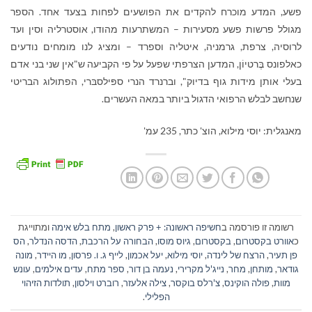
פשע, המדע מוכרח להקדים את הפושעים לפחות בצעד אחד. הספר
מגולל פרשות פשע מסעירות – המשתרעות מהודו, אוסטרליה וסין ועד
לרוסיה, צרפת, גרמניה, איטליה וספרד – ומציג לנו מומחים נודעים
כאלפונס בֶּרטיוֹן, המדען הצרפתי שפעל על פי הקביעה ש"אין שני בני אדם
בעלי אותן מידות גוף בדיוק", וברנרד הנרי ספּילסבּרי, הפתולוג הבריטי
שנחשב לבלש הרפואי הדגול ביותר במאה העשרים.
מאנגלית: יוסי מילוא, הוצ' כתר, 235 עמ'
רשומה זו פורסמה ב
חשיפה ראשונה: + פרק ראשון
,
מתח בלש אימה
ומתוייגת
כ
אוורט בקסטרום
,
בקסטרום
,
גיוס מוסו
,
הבחורה על הרכבת
,
הדסה הנדלר
,
הס
פן תעיר
,
הרצח של לינדה
,
יוסי מילוא
,
יעל אכמון
,
לייף ג. ו. פרסון
,
מו היידר
,
מונה
גודאר
,
מותחן
,
מחר
,
נייג'ל מקרירי
,
נעמה בן דור
,
ספר מתח
,
עדים אילמים
,
עונש
מוות
,
פולה הוקינס
,
צ'רלס בוקסר
,
צילה אלעזר
,
רוברט וילסון
,
תולדות הזיהוי
הפלילי
.