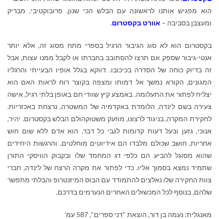
הוא מפגיש אותנו לראשונה עם הבלש הכי שנון, פרובוקטיבי, מבריק
ומעצבן בסביבה –
אוורט בקסטרום
.
בקסטרום הוא לא סוג הגיבור הרגיל בספרי מתח מסוג זה, אלא יותר
אנטי-גיבור שספק אם תרצו להסתובב בחברתו או לקבל ממנו עצות, אבל
זה בדיוק כוחה של הסדרה בכיכובו. דווקא בגלל אופיו הבעייתי והרגליו
המגונים, הקורא נמשך אל דמותו ומצפה בקוצר רוח לראות האם הוא
יצליח לפתור את התעלומה. באמצע קיץ שוודי חם באופן בלתי רגיל, אישה
צעירה בשם לינדה, הלומדת באקדמיה של המשטרה, נרצחת באכזריות.
לחקירת המקרה, בניגוד לרצונו, מוזעק משטוקהולם הבלש בקסטרום. יהיר,
אנוכי, גזען ובעל דעות קדומות לגבי כל דבר, הוא אדם ללא שום חוש
אחריות, חושב שכולם מלבדו הם אידיוטים מוחלטים, והרגשות היחידים
שהוא מסוגל להביע הם כלפי דג המחמד שלו ובקבוק הוויסקי התורן
שתמיד נמצא בסמוך אליו. כדי לפתור את מקרה הרצח של לינדה, חברי
צוות החקירה שלו נאלצים להתמודד עם הבוס המיזנטרופ והבלתי מתפשר
שלהם, בנוסף לכל המכשולים האחרים הנערמים בדרכם.
מאנגלית: נעמה בן דור, הוצאת "דני ספרים", 587 עמ'