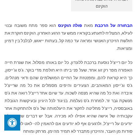
הוקינס
הבחורה על הרכבת
מאת
פולה הוקינס
הוא ספר מתח משובח ובנוי
לעילא, המצליח לתעתע בקוראיו ממש עד הרגע האחרון. הוקינס חוקרת את
חולשת הזיכרון האנושי ומראה עד כמה קל, בעִתות ייאוש, לבלבל בין דמיון
ומציאות.
כל יום רייצ'ל נוסעת ברכבת ללונדון. כל יום באותו מסלול. את שגרת חייה
האפורה מפר רק זוג אחד, שעל פני ביתו היא חולפת מדי בוקר. ג'ס וג'ייסון,
כך היא קוראת להם, ומפנטזת על החיים המושלמים שהם ודאי מנהלים.
ג'ס וג'ייסון המאוהבים, הצעירים והיפים מסמלים את כל מה שרייצ'ל
איבדה ואת כל מה שהיא מנסה לשכוח. עד שיום אחד רייצ'ל רואה את ג'ס
מנשקת גבר זר. למחרת ג'ס נעלמת. בניגוד לכל היגיון ובעיקשות הגובלת
באובססיה, רייצ'ל מחליטה לחקור את היעלמותה של ג'ס ולהתחקות אחר
עקבותיה של אישה שהיא אפילו לא מכירה. אבל יש דברים שאנחנו לא
יודעים על רייצ'ל, ולרגעים אף לא יודעים אם להאמין לה- לאט לאט נגלים
סודות מן העבר, והזיכרון מתברר לא תמיד מהימן. מרתק ומותח