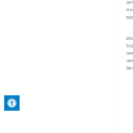
למרחב
את תעודת
קום
ולם
בכל
מחה
בתחומי
 של