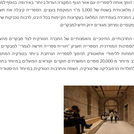
מעוצב של הספרייה של 51,000 מ"ר הופך אותה ל'ספרייה עם אזור הנוף המקורה הגדול ביותר' באירופה. בנוסף 
הירוק הנרחב הזה, בספריית ראמי יש בריכה מלאכותית בשטח של 1,000 מ"ר המוקפת בעצים. הספרייה קיבלה 
ת, המכירה בעמידתה המלאה בעקרונות הקיימות בכל היבט, לרבות טכניקות שי
קומיים ומרחב מגורים ירוק חדש למבקרים.
 התרבותיים, החינוכיים והאמנותיים של החברה הטורקית לצד מבקרים מהע
ספרנות המודרנית. הספרייה תעניק "חוויית ספרייה חדשה לגמרי" למבקרים 
ההתמחות ללימודי אתאטורק תהפוך לספרייה הנרחבת ביותר בטורקיה המת
באטאטורק. חלק זה מציג אוסף עשיר המורכב מיותר מ-20,000 ספרים המשרתים חוקרים וקוראים הפועלים במיוחד 
לתולדות הרפובליקה של טורקיה, השפה והתרבות הטורקית, במיוחד ההיסטוריה