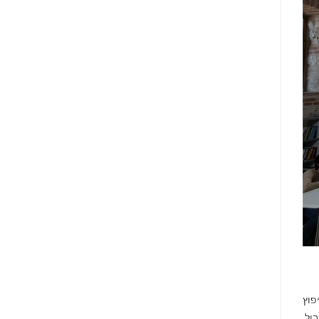
יפוץ
ול,