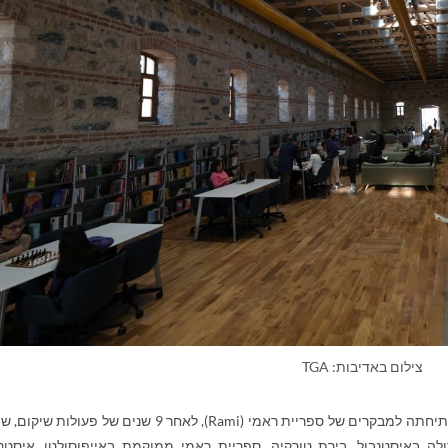
צילום באדיבות: TGA
תיחתה למבקרים של ספריית ראמי (
Rami
), לאחר 9 שנים של פעולות שיקום, ש
לה באיסטנבול, בירת טורקיה. ספריית ראמי ממוקמת באייפוסולטן, איסטנב