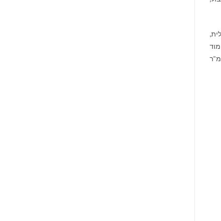
טלית,
מוד
יממה, אגף לתינוקות וילדים, אגף נגיש ואולמות לימוד קבוצתיים ופרטניים. עם שטח סגור של 36,000 מ"ר