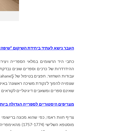
העבר נישא לעתיד ביחידת השיקום "שיפהא
כתבי היד הרשומים במלאי הספרייה ויצירו
ההידרדרות של כרכים וספרים שונים נבדק
עבודות השחזור. חפצים בטיפול של
Ş
fahane
שצפויה להפוך ל'נקודת משיכה ראשונה' באיסט
שאינם ספרים ומשאבים דיגיטליים לקוראים ו
מצריפים היסטוריים לספרייה הגדולה ביות
צריף חוות ראמי, כפי שהוא מכונה ברישומי 
מוסטפא השלישי (