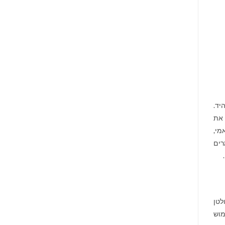
יד.
 את
מי,
רים
לטן
ימוש