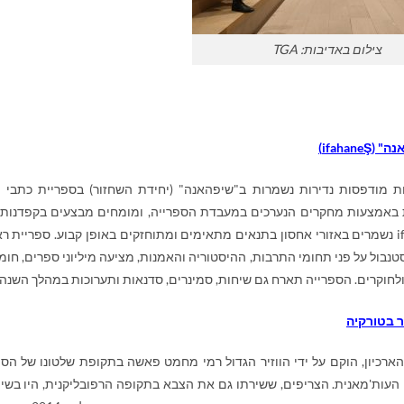
צילום באדיבות: TGA
נה" (
Ş
ifahane
)
ת מודפסות נדירות נשמרות ב"שיפהאנה" (יחידת השחזור) בספריית כתבי ה
ת באמצעות מחקרים הנערכים במעבדת הספרייה, ומומחים מבצעים בקפדנות
i
נשמרים באזורי אחסון בתנאים מתאימים ומתוחזקים באופן קבוע. ספריית רא
נבול על פני תחומי התרבות, ההיסטוריה והאמנות, מציעה מיליוני ספרים, חומ
לחוקרים. הספרייה תארח גם שיחות, סמינרים, סדנאות ותערוכות במהלך השנה.
ר בטורקיה
הארכיון, הוקם על ידי הווזיר הגדול רמי מחמט פאשה בתקופת שלטונו של הסו
1757-1774) מהאימפריה העות'מאנית. הצריפים, ששירתו גם את הצבא בתקופה הרפובליקנית, היו בש