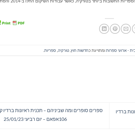
פעיל עד שנות ה-60. הצריפים הפכו לאחת הספריות החשובות ביותר בטורק
ית - ארועי ספרות
ומתוייגת כ
חדשות חוץ
,
טורקיה
,
ספריות
.
ספרים סופרים ומה שביניהם – תכנית ראיונות ברדיו 
ות ברדיו
106אפאם – יום רביעי 25/01/23