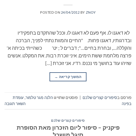
POSTED ON
24/04/2012
BY
ZNOY
לא דאגנו לו. אף פעם לא דאגנו לו. וככל שהתקדם בתפקידיו
ובדרגותיו, דאגנו פחות. "החיים והמוות נתתי לפניך, הברכה
והקללה…, ובחרת בחיים…"; דברים ל ; יט' כשהייתי בכיתה א'
פרצה מלחמת ששת הימים. איני זוכרת רבות. את המקלט. אנשים
שזיהו עוד בחושך מי נכנס. רדיו. אני זוכרת […]
המשך קריאה
→
פורסם ב
סיפורים קצרים שלכם
|
פוסטים שתוייגו
הלנה מגר טלמור
,
עומדת
בפינה
השאר תגובה
סיפורים קצרים שלכם
פיקניק – סיפור ליום הזכרון מאת הסופרת
סיגל מושכל