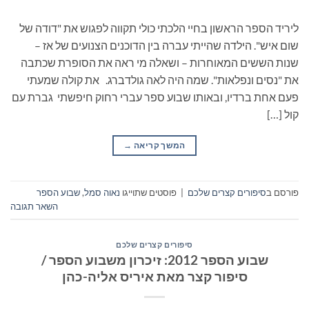
ליריד הספר הראשון בחיי הלכתי כולי תקווה לפגוש את "דודה של
שום איש". הילדה שהייתי עברה בין הדוכנים הצנועים של אז –
שנות הששים המאוחרות – ושאלה מי ראה את הסופרת שכתבה
את "נסים ונפלאות". שמה היה לאה גולדברג. את קולה שמעתי
פעם אחת ברדיו, ובאותו שבוע ספר עברי רחוק חיפשתי גברת עם
קול […]
המשך קריאה
→
פורסם ב
סיפורים קצרים שלכם
|
פוסטים שתוייגו
נאוה סמל
,
שבוע הספר
השאר תגובה
סיפורים קצרים שלכם
שבוע הספר 2012: זיכרון משבוע הספר /
סיפור קצר מאת איריס אליה-כהן