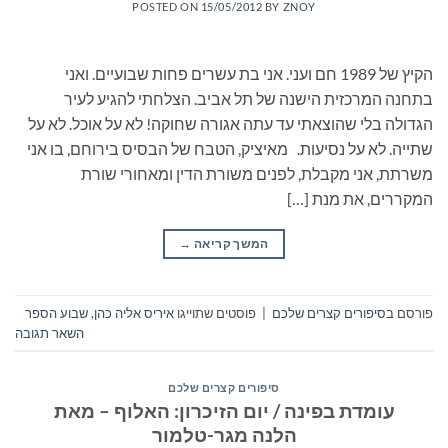
POSTED ON
15/05/2012
BY
ZNOY
הקיץ של 1989 חם ועני. אני בת עשרים פחות שבועיים. ואני
בתחנה המרכזית הישנה של תל אביב. הצלחתי להגיע לעיר
הגדולה בלי שהוצאתי עד עתה אגורה שחוקה! לא על אוכל. לא על
שתייה. לא על נסיעות. מאיציק, הטבח של הבסיס בירוחם, בו אני
משרתת, אני מקבלת, לפנים משורת הדין ומאחורי שורת
המקררים, את מנת […]
המשך קריאה
→
פורסם ב
סיפורים קצרים שלכם
|
פוסטים שתוייגו
איריס אליה כהן
,
שבוע הספר
השאר תגובה
סיפורים קצרים שלכם
עומדת בפינה / יום הזיכרון: האלוף – מאת
הלנה מגר-טלמור