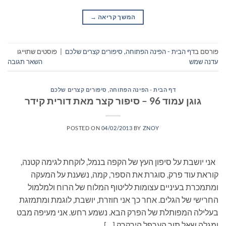
המשך קריאה
→
פורסם ב
דף הבית - הפינה הפתוחה
,
סיפורים קצרים שלכם
|
פוסטים שתוייגו
עדנה שמש
השאר תגובה
דף הבית - הפינה הפתוחה
,
סיפורים קצרים שלכם
גוגן עמוד 96 – סיפור קצר מאת דורית קידר
POSTED ON
04/02/2013
BY
ZNOY
אני יושבת על סיפון העץ של הקפה בנמל, לוקחת לגימה קטנה,
קוראת עוד פרק, סוגרת את הספר, קמה, נשענת על המעקה
ומתמכרת בעיניים עצומות לליטוף המלוח של הרוח ולמלמול
החרישי של הגלים. אחר כך אני חוזרת, יושבת, לוגמת ומתמזגת
בעלילה המפותלת של הפרק הבא. נשמע רחש. אני מעיפה מבט
ומגלה שאל תוך הערפל הירקרק […]