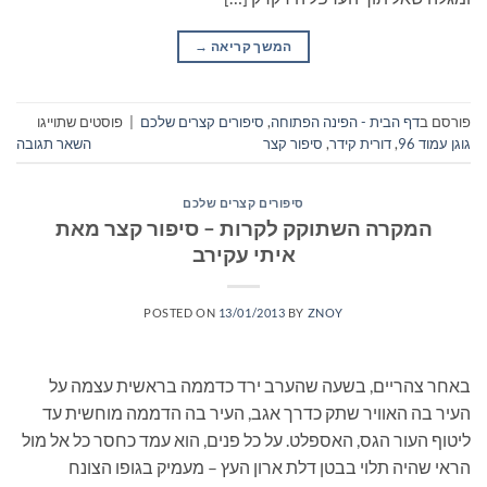
המשך קריאה
→
פורסם ב
דף הבית - הפינה הפתוחה
,
סיפורים קצרים שלכם
|
פוסטים שתוייגו
גוגן עמוד 96
,
דורית קידר
,
סיפור קצר
השאר תגובה
סיפורים קצרים שלכם
המקרה השתוקק לקרות – סיפור קצר מאת
איתי עקירב
POSTED ON
13/01/2013
BY
ZNOY
באחר צהריים, בשעה שהערב ירד כדממה בראשית עצמה על
העיר בה האוויר שתק כדרך אגב, העיר בה הדממה מוחשית עד
ליטוף העור הגס, האספלט. על כל פנים, הוא עמד כחסר כל אל מול
הראי שהיה תלוי בבטן דלת ארון העץ – מעמיק בגופו הצונח