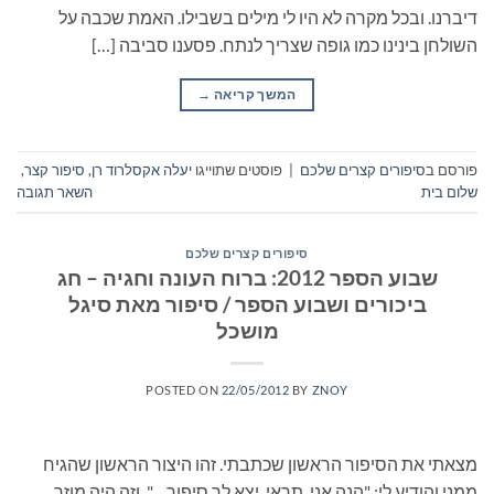
דיברנו. ובכל מקרה לא היו לי מילים בשבילו. האמת שכבה על
השולחן בינינו כמו גופה שצריך לנתח. פסענו סביבה […]
המשך קריאה
→
פורסם ב
סיפורים קצרים שלכם
|
פוסטים שתוייגו
יעלה אקסלרוד רן
,
סיפור קצר
,
שלום בית
השאר תגובה
סיפורים קצרים שלכם
שבוע הספר 2012: ברוח העונה וחגיה – חג
ביכורים ושבוע הספר / סיפור מאת סיגל
מושכל
POSTED ON
22/05/2012
BY
ZNOY
מצאתי את הסיפור הראשון שכתבתי. זהו היצור הראשון שהגיח
ממני והודיע לי: "הנה אני, תראי, יצא לך סיפור…". וזה היה מוזר.