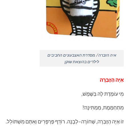
איה הזברה / מסדרת האצבעונים החביבים
לילדים בהוצאת שוקן
אַיָּה
הַזֶּבְּרָה
מִי עוֹמֶדֶת לָהּ בַּשֶּׁמֶשׁ,
מִתְחַמֶּמֶת, מַמְתִּינָה?
זוֹ אַיָּה הַזֶּבְּרָה, שְׁחוֹרָה–לְבָנָה. רוֹדֵף פַּרְפָּרִים וְאִתָּם מִשְׁתּוֹלֵל.