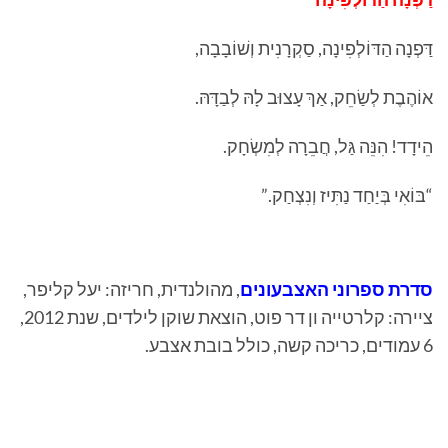
דַּפְנָה הַדּוֹלְפִינָה, סַקְרָנִית וְשׁוֹבָבָה,
אוֹהֶבֶת לְשַׂחֵק, אַךְ עָצוּב לָהּ לְבַדָּהּ.
הֵידָד! הִנֵּה גַּל, חֲבֵרָה לְמִשְׂחָק.
“בּוֹאִי בְּיַחַד נַתִּיז וְנִצְחַק.”
סדרת ספרוני האצבעונים
, מהולנדית, חריזה: יעל קליפר,
ציירה: קלרטייה ון דר פוט, הוצאת שוקן לילדים, שנת 2012,
6 עמודים, כריכה קשה, כולל בובת אצבע.