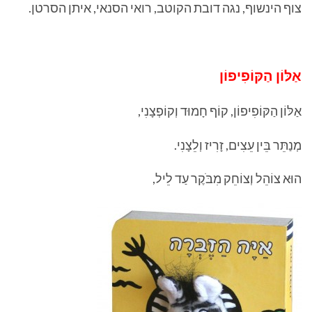
צוף הינשוף, נגה דובת הקוטב, רואי הסנאי, איתן הסרטן.
אַלּוֹן
הַקּוֹפִיפוֹן
אַלּוֹן הַקּוֹפִיפוֹן, קוֹף חָמוּד וְקוֹפְצָנִי,
מְנַתֵּר בֵּין עֵצִים, זָרִיז וְלֵצָנִי.
הוּא צוֹהֵל וְצוֹחֵק מִבֹּקֶר עַד לֵיל,