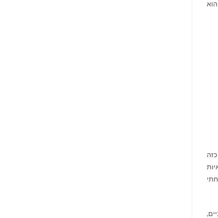
הוא
כזה
יות
חתי
ים,