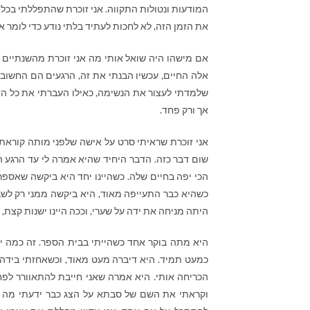
המודעות ונטולות התקווה. אני זוכרת שהתפללתי בכל יום
את הזמן הזה, לא לחכות לעתיד בלתי נודע כדי לומר 
אם מישהו היה שואל אותי מה אני זוכרת מהשנתיים הה
אלה החיים, עכשיו הבנתי את זה, הרגעים הם החשובי
שלמדתי לעצור את הנשימה, כאילו העברתי את כל הזמ
אך ורק פחד.
אני זוכרת שראיתי סרט על אישה שלפני מותה קוראת 
שום דבר כזה. הדבר היחיד שהיא אמרה לי עד הרגע ה
הכי יפה בחיים שלה. כשהיינו יחד היא ביקשה שאספר 
כשהיא כבר התעייפה מאוד, היא ביקשה ממני רק לשב
היתה מניחה את ידה על שערי, וככה היינו ישנות קצת, בי
היא מתה בוקר אחד כשהייתי בבית הספר. זה כמה ימ
כמעט תמיד. היא דיברה מעט מאוד, וכשאחזתי בידה 
הכריחה אותי. היא אמרה שאני חייבת להתאוורר לפח
וקראתי את השם של סבתא על הצג כבר ידעתי מה א