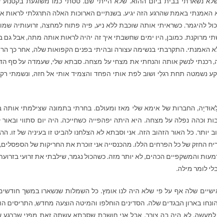
לא נשארתי בבית ביום ההוא. שלא הייתי שם. טסתי כמו משוגעת בקטנוע ש
לא האמנתי באמת שהרגע הזה יגיע. בשנתיים הארוכות האלה התרגלתי לראות א
ול להיגמר. כשראיתי אותה שוכבת ללא ניע, פיה פתוח למחצה, זרועותיה שמו
י מרוקנת. כמובן, היו ימים שחשבתי איך זה יהיה לראות אותה מתה, אבל גם ב
ן לא האמנתי. התקרבתי בנשימה עצורה ובהיתי בפנים הקפואות שלה, אחר כך הר
ה, רכנתי לנשק אותה והנחתי את מצחי על מצחה. סבתא שלי, שעמדה על סף הד
ע נשמטה תחת רגלַי ושוב לפת אותי הפחד והצמיד אותי אל חזהּ, ונשמתי רק
קלַאוּדיָה, החברות של אימא שלי מאז ומעולם. בחרתי בתמונה שצילמתי אותה ב
ות וכהה נפלה על מצחה. היא היתה יפהפייה כשחייכה. היה יום סתווי ובאור ק
תר. כל האור הזהוב הזה. אני וסבתא לא הצלחנו להביט זו בעיניה של זו. הרג
הריח החזק של כל הפרחים הללו. מהכנסייה אני זוכרת את החריקות של הספסלים,
ת והמשקפיים הכהים, לא יותר מזה. כשהכול נגמר, שילבתי את זרועי בזרועה
י לומר מילה.
ישיים שלה אף על פי שלא היה לנו אומץ. כל השמלות שנשארו במשך חודשים
הונחו בארון הבגדים שלה. הסדינים הוחלפו והמיטה הוצעה מחדש, התריסים הוג
למעשה, לא היה בה צורך, אבל אני חושבת שסבתא עשתה זאת מפני שברגע 