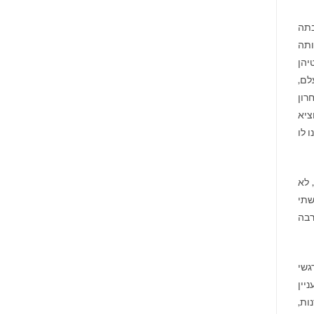
סבתה
ותה
יהן
לם,
רון
ציא
 לו
 לא
שתי
רבה
גשי
יין
ות,