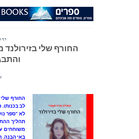
Ski
t
conten
דף ה
החורף שלי בזירולנד מ
והתבגר
Y
החורף שלי 
לב בכנותו. 
לא "ספר נוע
תהליך ההתב
משוחחים עם
באי הבנה. ה