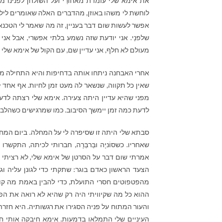
את אימא שלי עומדת מאחורַי ועל השולחן לפנינו מ
לוחשת לי משהו באוזן, מהדברים האלה שאומרים לילדי
אפשר לעשות שום דבר בעניין, זה מה שאמר לי הטכנא
שלפנַי. אני יודעת שזה נשמע בלתי אפשרי, אבל אנ
מעולם לא חלף, אני עדיין שם, עם הקול של אימא שלי ש
אחרי האבחנה ניתחו אותה בדחיפות והיא התחילה מיד
שאין כל תקווה, שנשאר לה מעט זמן לחיות. אף אחד 
מפני שהיא עדיין היתה צעירה. אימא שלי רצתה לדעת
לדעת כמה זמן יימשך הסיבוב. כמו שמרגישים כשהלב 
סבתא שלי היתה זו שסיפרה לי על המחלה. ביום המחר
שאחריו. כשסוֹניָה ובַּרבַּרָה, חברותי לכיתה, התק
אמרתי שום דבר על הסרטן של אימא שלי, לא רציתי ל
הצעד הראשון כאדם בוגר: שתקתי כדי לגונן עליה ו
מהפטפוטים חסרי התועלת, כדי להבין באמת מה קור
ההוא כל מה שקיוויתי היה רק שהיא לא רואה את הפ
והעור המתוח על פניה הסגירו את רגשותיה. היא חז
העיניים שלי התמלאו בדמעות. אימא חיבקה אותי חזק