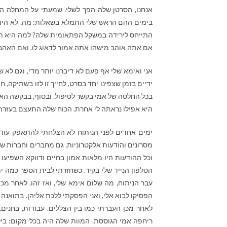
אנחנו, הסרטן שלה הפך לשלי. שמעתי על המחלה הז
בימים ההם הראש שלי התמלא בשאלות: מה, לא היו ת
התייחס לירידה במשקל הפתאומית שלה? למה היא תמיד
אם אתה אוהב מישהו אתה אמור לדאוג לו. ואם האהבה
אני ואימא שלי אף פעם לא דיברנו יותר מדי, וגם לא 
ידיים בזמן שצפינו יחד בסרט, לחייך זו לזו בשתיקה,
בכל החלטה של אמי בקשר לטיפול, ובסוף, בבקשה האח
היא אפילו נראתה לי אחרת. הכוח שלה התעצם בעזרת 
ימים אחדים לפני הניתוח לא הצלחתי להתאפק עוד ו
מסרונים והודעות אלקטרוניות, גם מחברים וחברות ש
וכל ההודעות היו מלאות אמון בחיים ודווקא השפיע
הטלפון הנייד שלי בקיר. כשחזרתי לבית הספר כמה י
עבר הניתוח, מה שלום אימא שלי, ואז זהו. לאחר מ
הפסיקו לבוא אלי, ואני הפסקתי ללכת אליהן. בתואנה
לאחר מכן העברתי כמו בין הצללים. עבודות, בחנים
ריחפה אמי הגוססת. המוות שלה היה בכל מקום: בילקו