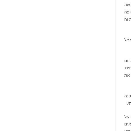
בשה
ופה
 זה
 אל
יום
ים.
 את
טנה
י.
 של
אים