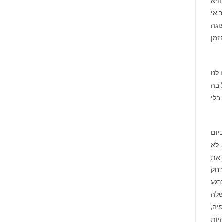
היא
 אי
וגה
זמן
לנו
 בה
בלי
יום
 לא
 את
רחק
רגע
שלה
יה,
יות