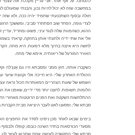
להסתכל על אף אחד. אני עדיין מקללת את עצמי ש
במחשבה שזה לא יכול להיות נכון, והבנתי שמעולם 
חולה ובסוף השתכנעתי שתמיד יהיה ככה, ולא שזה יכ
לצדי גופה, הפחד שוב הסתחרר סביבי, ומששכך הרגשת
ההוא, כשהמוות שלה לנגד עיני, פשוט ומחריד, עדיי
אלי את שתי ידיה ולחצתי אותן בחוזקה, קראתי בשמ
לחשה היא איננה בחיוך מלא דמעות. היא מתה. הקרק
האוויר המורעל של ריאותיה. אימא שלי מתה.
כשקברו אותה, חוץ ממני ומסבתא היו גם אַנגֶ'לָה ו
ההולדת האחרון שלי: היא חייכה אלי וקווצת שיער עב
השמש של שעות הצהריים המאוחרות הכול נראה עצוב יו
הלומות, חשופות. לחצנו יותר מדי ידיים, שאפנו את 
ההתלחשות השקטה ואת הפנים הרוטטות מאחורי הדמעו
סבתא שלי, ופסענו לאט לעבר היציאה מבית הקברות בל
בימים שבאו לאחר מכן ניסינו לסדר את החפצים הא
מסעדי הכורסאות בחדר השינה כובסו, קופלו ולבסוף 
סבתא שלי התקשרה לאישה אחת שתבוא לעזור לנו. 