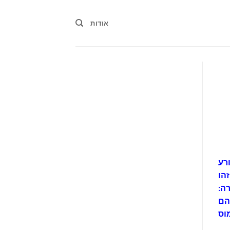
אודות
רע
הו
רה:
הם
וס