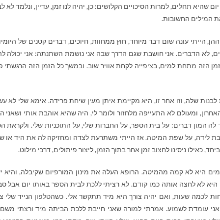
 שהיא תחלים, למרות הסיכויים הקלושים: כן, יהיה לנו זמן, עדיין, ונלמד לא לב
את המילים החשובות.
ן, הייתי עונה שום דבר מיוחד, חוץ ממחוות, חיוכים, דברים קטנים של היומיו
ם, לא הדברים. אני חושבת שגם הדרך שבה אני נושמת השתנתה: אני יכולה לה
ן הזה מתחת למים, בציפייה לקחת אוויר שוב. ובמשך כל הזמן הזה הרגשתי פ
לבנות שלה, וזו אחר זו, היא מקיימת איתן מעין שיחת פרידה. אימא שלי לא ע
אחרון, ומעולם לא התעייפה מלחזור ולומר לי, היה שהיא אוהבת אותי ושאני ה
לה המון דברים: על בית הספר, על החברות שלי, על התוכניות שלי. ולקראת הס
ת לידה, על שפת המיטה. אז הייתי משתרעת לצדה ומחזיקה לה את היד או ש
חד, כאילו ניסינו לחצוב זמן אחר בתוך הזמן, ליצור פיתולים, דרכי מילוט.
ים היא לא קמה מהמיטה. הרופא העלה את מינון המורפיום שקיבלה, והיא י
היא לא לחצה אותה כמו קודם. לא רציתי ללכת לבית הספר באותו יום אבל ס
ות לכמה שעות, ואם יהיה צורך היא מיד תתקשר אלי. כשהטלפון הנייד שלי צ
ני עומדת לשמוע. אמרתי למורה שאני חייבת ללכת הביתה מיד ורצתי משם 