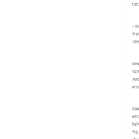
זבז
ם –
גיד
חד.
שתה
דבר
וף,
היא
שנה
בתא
לצל
בלי