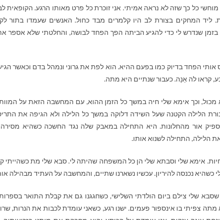
וחשי כל כך שזה לא נראה אמיתי. אני זוכרת כל פרט מאותו הרגע. הקופאית ל
ת. ליד המחקים בצורת לב היו קלמרים מבד כחול. האנשים שעמדו בתור לק
בזמן שנדרש לי כדי להגיע הביתה הפך הפחד לבושה, והחלטתי שלא אספר את
ותי הפחד בדיוק כמו בפעם ההיא. הוא לפת את גרוני ונמהל בדם וכאשר הגיע
 קראו לה אַנָה. כעבור שנתיים היא מתה.
א מכול, וכך אימא שלי חיה במשך כל הזמן ההוא, עם המחשבה הזאת על המוות 
ורת הלילה הקטנה שעל השידה דלוקה במשך כל הלילה ולא הגיפה את התריס
ספיק אור מהחלונות. היא התחילה במאבק שלה נגד החשכה כשהיא מסירה
את הלילה, התחילה לשנוא אותו.
ת. אימא שלי וסבתא שלי הן כל המשפחה שהיתה לי. סבא שלי מת כשהייתי ק
 כשהיא נכנסה להיריון. עכשיו נשארנו שתיים, והמחשבה על העתיד מבהילה אות
שסבא שלי צילם ביום הולדתי השלישי, כשחגגנו גם את קבלת התואר בספרות
מתה צפיתי בו אינספור פעמים. ישנו רגע, כשאני עומדת לכבות את הנרות, שרו