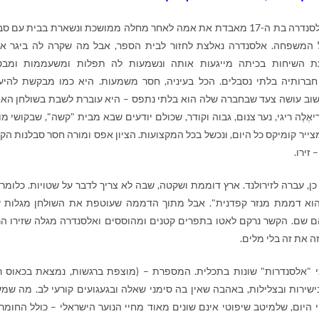
על העלילה: אלסנדרה בת ה-17 מאבדת את אמה לאחר מחלה ממושכת ונשארת בבית עם 
ל המשפחה. אלסנדרה נאלצת לחזור לבית הספר, אבל מה שקרה לה ביגר א
עת השיחות בכיתה מייגעות אותה ונשמעות לה תפלות ומשעממות ומבט
ברותיה בלתי נסבלים. הכל בעיניה, חסר משמעות. היא כמו מבקשת להיע
שוב עושה צעד שבחברה שלה הוא בלתי נתפס – היא עוברת לשבת בשולחן האח
יאֶלֶה ריגי, נער צנום, גבוה וקודר, שכולם יודעים שבא מבית "קשה", שבקושי מו
ייר קומיקס כל היום, ונכשל בכל המקצועות. הציון אפס ומורה חסר סבלנות הקנו
 זירו.
ן, עברה לזירולנד. ארץ דוממת ושקטה, שבה לא צריך לדבר על שטויות. כלומר,
 הוא דממת מנזר קפדנית". אבל מתוך הדממה שעוטפת את השולחן מגלות 
ם שם. הקשר נרקם לאטו בתפרים קטנים ומהוססים ואלסנדרה מגלה שזירו ה
ה את זה בלי מלים.
י "אלסנדרות" שונות בתכלית. המספרת – (מוצפת ברגשות, נמצאת בכאוס ר
ירות ובצלילות, באהבה שאין בה סימני שאלה ובגעגועים קורעי לב. מה שמענ
 היום, שלמיטב שיפוטי אינם שונים מאוד מחיי הנוער הישראלי – כולל החומרנ