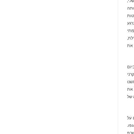
לי,
ותה
טות
רגע
מתי
לת,
 את
יום
רני
שנו
 את
 של
 על
פו.
שכף