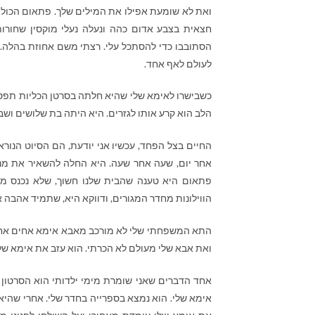
ואת לא שומעת אפילו את המילים שלך. פתאום הכול מ
חצאית בצבע אדום כהה ונעלה נעלי מוקסין שחורו
הסתובבו כדי להסתכל עלי. רצתי משם אחוזת בהלה. 
לעולם לאף אחד.
כשבישרו לאימא שלי שהיא חלתה בסרטן הכליות תפס א
הלב הוא קרע אותו לגזרים. היא היתה בת שלושים ושבע,
החיים בצל הפחד, עכשיו אני יודעת, הם הסיוט הנור
אחר יום, שעה אחר שעה. היא החלה להשאיר את מנ
פתאום היא טענה שהבית שלנו חשוך, שלא נכנס מ
הווילונות מחדר המגורים, ודווקא היא, שתמיד אהבה 
התא המשפחתי שלי לא מורכב מאבא אימא אחים אחיו
ואת אבא שלי מעולם לא הכרתי. הוא עזב את אימא שלי
אחד הדברים שאני שומרת מימי ילדותי הוא הסרטון 
אימא שלי. הוא נמצא בספרייה בחדר שלי. אחרי שהיא 