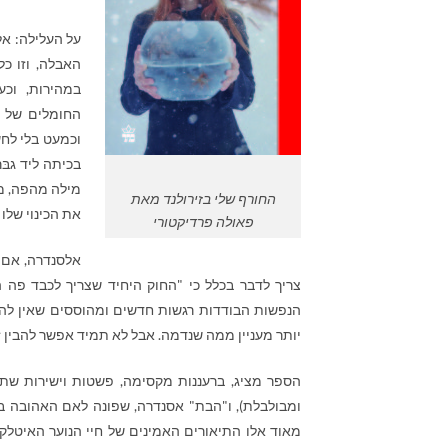
האבלה, וזו כ
במהירות, וכ
החומלים של ח
וכמעט בלי לח
בכיתה ליד גבּר
מילה מהפה, מצ
החורף שלי בזירולנד מאת
את הכינוי שלו –
פאולה פרדיקטורי
אלסנדרה, אם כ
צריך לדבר בכלל כי "החוק היחיד שצריך לכבד פה
הנפשות הבודדות רגשות חדשים ומהוססים שאין לה
יותר מעניין ממה שנדמה. אבל לא תמיד אפשר להבין ז
הספר מציג, ברעננות מקסימה, פשטות וישירות שת
ומבולבלת), ו"הבת" אסנדרה, שפונה לאם האהובה ביש
מאוד אלו התיאורים האמינים של חיי הנוער האיטלקי