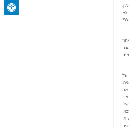
כן.
 לא
לל?
חוז
מכה
מים
 של
יה,
 את
איך
שלי
באו
יתי
ניה