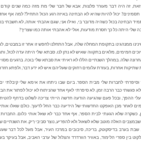
את, זה היה דבר מעורר פלצות, אבא של חבר שלי מת מזה כמה שנים קודם ל
סמינים? יכול להיות שהיא לא הבחינה באיזה רגע הכול התחיל? למה אף אחד
 הבחינה בכול כשהיה מדובר בי, ואילו אני, שגם אהבתי אותה, לא חשבתי בכ
 שלי היתה כל כך חסרת מודעות, אולי לא אהבתי אותה כמו שצריך?
שינינו ממנהגינו בתקופת המחלה שלה, אבל התחלנו לחפש זו אחר זו במבטים, לא
 חיוכים חמימים, מלאים בתקווה שאיש לא נתן לנו. סבתא שלי היתה עדה לכול, ות
רונה שלה. במהלך השנתיים הללו לא ראיתי את סבתא שלי בוכה. ברגעים מסוי
שתיקות אחרות, בעזרת עלומים רחוקים שעליהם איש לא ידע דבר, ולפתע חזרו.
סיפרתי לחברות שלי מבית הספר. ביום שבו ניתחו את אימא שלי קיבלתי ים
לא פגשתי כבר הרבה זמן. לא סיפרתי לאף אחד שהניתוח לא יכול לפתור את הבע
ו עלי ההפך, ובכל פעם שהגיעה הודעה חדשה הייתי צריכה לשלוט בדחף להטיח
מים לאחר מכן האפקט החדשותי של הידיעה כבר החל לדעוך. כולם שאלו אותי 
כן, כשקרה שלא הגעתי לבית הספר, אף אחד כבר לא שאל אותי כלום. החברות 
 שבמצבים האלה מוטב שלא לשאול ולא להפריע, נוצר סביבי רִיק. את השנתיים ש
, שבת בערב בדיסקוטק, בריכה, סיבובים במרכז העיר, אבל מעל לכל דבר שעש
ט בין ספרי הלימוד, באוויר הוורדרד והצלול של ערבי האביב, אבל בעיקר בעי