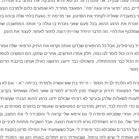
ונחת עוגה ענקית. אני עומדת על הכיסא והיא מחבקת את מותני בזרועותיה. 
ם, כמו "תראי איזו עוגה יפה", הסאונד מחריד, לא שומעים כלום ולמרבה הצער
י במעבדה שאליה לקחתי את הסרטון. אני מרימה יד, נוגעת בלחי שלה ובוהה בע
י זוכרת את הרגע ההוא. בכל פעם שאני נזכרת בו עולה בי אותה המחשבה: שה
מלטף את לחיי. וזה הדבר היחיד שהייתי רוצה. לחזור לאחור. לעצור את הזמן.
 בטיפולים, אבל כל הרופאים שבדקו אותה וקראו את התיק הרפואי שלה אמרו 
לא היה יכול לומר לנו כמה, חלק אמרו חודשים, אחרים שתקו. הם המשיכו לטפל
 הכול כבר מההתחלה, וכשכולנו כבר ידענו, הרגשנו כאילו אנחנו ברכבת הרים 
נעצר.
ת לא הלכתי לבית הספר – הייתי בת שש-עשרה ולמדתי בכיתה י"א – וגם לא ב
שרו אלי המצאתי תירוץ וביקשתי מהן להודיע למורים שאני חולה ושאחזור בקרוב.
ענות לשאלות שלהן ובעיקר לא רציתי שכולם יֵדעו. ברגע ההוא הבנתי שעשיתי
גם כדי להיות לבד, הרחק מהדברים המטופשים שאומרים ברגעים מסוימים, ה
ה. אחרי שסבתא סיפרה לי גם אימא שלי קראה לי והסבירה לי את המצב, וב
חד שלי. גם היא השתדלה נורא להיראות רגועה, אבל השקיות מתחת לעיניים 
רה על הדברים שסבתא כבר סיפרה לי, אבל כששמעתי את המילה סרטן בוקעת מפ
 ואמרה לי שיש לזה טיפול, ושבעזרתי היא תחלים. באותו רגע אני הפכתי לה