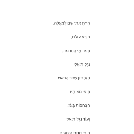
הָיִיתָ אִתִּי שָׁם לְמַעְלָה,
בּוֹרֵא עוֹלָם,
בִּמְרוֹמֵי הַחֶרְמוֹן,
נִגְלֵיתָ אֵלַי
בַּגִּבְּתוֹן שְׁחֹר הָרֹאשׁ
בִּיפִי נוֹצוֹתָיו
הַצְּהֻבּוֹת בְּעֹז.
וְעוֹד נִגְלֵיתָ אֵלַי
בִּיפִי סִטַּת הַצּוּקִים