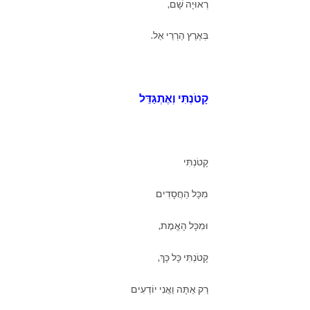
רְאוּיָה שָׁם,
בְּאֶרֶץ הַרְרֵי אֵל.
קָטֹנְתִּי וְאֶתְגַּדֵּל
קָטֹנְתִּי
מִכָּל הַחֲסָדִים
וּמִכָּל הָאֱמֶת,
קָטֹנְתִּי כָּל כָּךְ,
רַק אַתָּה וַאֲנִי יוֹדְעִים