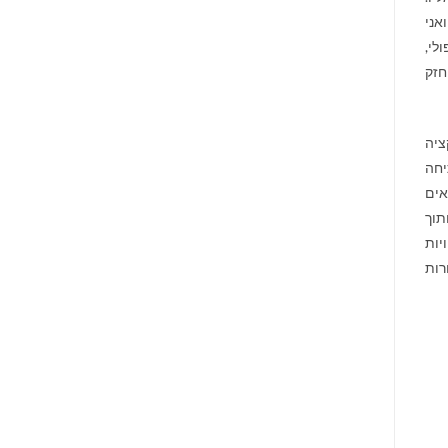
אני
לי,
חזק
ציה
יחה
אים
תוך
יות
רות