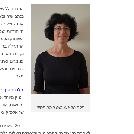
נכתב שיר ובע
אותה צילמה 
הייחודיות של
השונות, מסע ב
ההתחלה בה הק
נקודת הסיום,
פנימיים ואינ
בבריאה הנפלא
מצב.
גילת חסין
מצי
ועניין מיוחד 
גילת חסין (צילום הילה חסין)
של אלפי ק"מ ב
ב-30 השנ
לאהבת כל יצור חי, להתבוננות ולשאילת שאלות בלתי