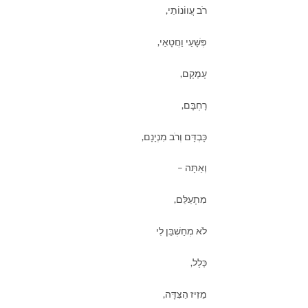
רֹב עֲווֹנוֹתַי,
פְּשָׁעַי וַחֲטָאַי,
עָמְקָם,
רָחְבָּם,
כָּבְדָּם וְרֹב מִנְיָנָם,
וְאַתָּה –
מִתְעַלֵּם,
לֹא מְחַשְׁבֵּן לִי
כְּלָל,
מֵזִיז הַצִּדָּה,