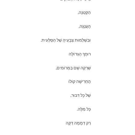
הַקְּטַנָּה,
הָעֲנֻגָּה,
וּבִשְׁלֵמוּת צְבָעֶיהָ שֶׁל הַסַּלְעִית.
רוּחֲךָ הַגְּדוֹלָה
שָׁרְקָה שָׁם בַּמְּרוֹמִים,
הֶחְרִישָׁה קוֹלוֹ
שֶׁל כָּל דִּבּוּר,
כָּל מִלָּה.
רַק דְּמָמָה דַּקָּה