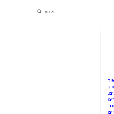
אודות
אור
רץ
ם.
ים
דת
ים