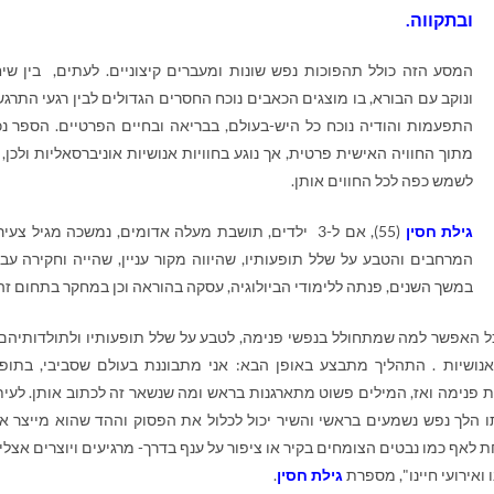
ובתקווה.
המסע הזה כולל תהפוכות נפש שונות ומעברים קיצוניים. לעתים, בין שיח
ונוקב עם הבורא, בו מוצגים הכאבים נוכח החסרים הגדולים לבין רגעי התרגש
התפעמות והודיה נוכח כל היש-בעולם, בבריאה ובחיים הפרטיים. הספר נ
מתוך החוויה האישית פרטית, אך נוגע בחוויות אנושיות אוניברסאליות ולכן, י
לשמש כפה לכל החווים אותן.
גילת חסין
(55), אם ל-3 ילדים, תושבת מעלה אדומים, נמשכה מגיל צעי
המרחבים והטבע על שלל תופעותיו, שהיווה מקור עניין, שהייה וחקירה עבו
במשך השנים, פנתה ללימודי הביולוגיה, עסקה בהוראה וכן במחקר בתחום זה
 האפשר למה שמתחולל בנפשי פנימה, לטבע על שלל תופעותיו ולתולדותיהם
אנושיות . התהליך מתבצע באופן הבא: אני מתבוננת בעולם שסביבי, בתופ
פגת פנימה ואז, המילים פשוט מתארגנות בראש ומה שנשאר זה לכתוב אותן. לעית
הלך נפש נשמעים בראשי והשיר יכול לכלול את הפסוק וההד שהוא מייצר אצ
לאף כמו נבטים הצומחים בקיר או ציפור על ענף בדרך- מרגיעים ויוצרים אצלי
ואירועי חיינו", מספרת
גילת חסין
.