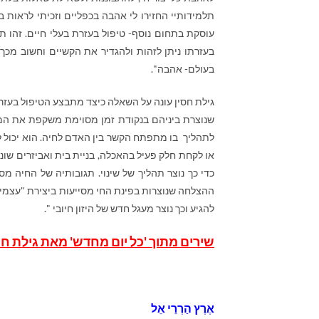
תלמידותיי החזירו לי אהבה בכפליים וזכיתי לראות 
עוסקת בתחום נוסף- טיפול בעזרת בעלי חיים. זהו ת
בעזרתו ניתן לזהות ולהגדיר את הקשיים וחשוב מכך-
בעולם- אהבה".
גילת חסין עונה על השאלה כיצד מתבצע הטיפול בעזר
שנוצרת ביניהם בנקודת זמן מסוימת משקפת את המק
לתהליך בו מתפתח הקשר בין האדם לחיה. הוא יכול ל
או לקחת חלק פעיל בהאכלה, בניית בית ואביזרים שונ
כדי כך נוצר תהליך של שינוי.
תגובותיה של החיה מסי
ההצלחה שנוצרות בפינת החי מסייעות ביצירת "עצמי" ח
להגיע וכך נוצר מעגל חדש של היזון חיובי ".
שירים מתוך 'כל יום מחדש' מאת גילת חס
אֶרֶץ הַרְרֵי אֵל