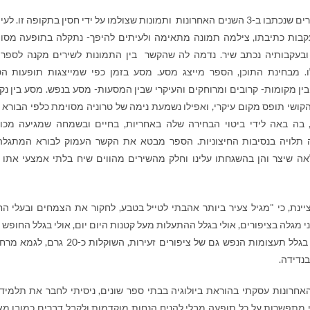
הספר כולל שירים שנכתבו ב-3 השנים האחרונות ותמונות שצולמו על ידי חסין בתקופה זו. ל
קבות כתיבתו, צילמה תמונה מתאימה ולעיתים להיפך- נתקלה בתופעה מסו
ובעקבותיה נכתב שיר. נדמה לה שהקשר בין התמונות לשירים מקנה לספר
ו. מבחינת התוכן, הספר מייצג מסע. מסע בזמן כפי שמייצגות תופעות ה
ין מקומות- קרובים ומרוחקים והעיקרי שבין המסעות- מסע בנפש. מסע בין נק
ושי תופס מקום עיקרי, ואפילו נשמעת נימה של טרוניה מסוימת כלפי הבורא ל
 בה באה לידי ביטוי הבחירה שלה באחריות, בחיים ובשמחה שמגיעה מכו
ה תלויה בנסיבות החיצוניות. הספר מבטא את הקשר העמוק לבורא המתגלה
ה שיצר והן בהשגחתו עלינו וחלק מהשירים מהווים שיח בלתי אמצעי אתו 
ינת, כי "מגיל צעיר ביותר אהבתי לטייל בטבע, לחקור את הצמחים ובעלי הח
אני מגלה בציפורים, אולי בגלל ההתעלות מעל קטנות היום יום, אולי בגלל החופש 
מייצגות, אולי בגלל תעצומות הנפש גם של ציפורים זעירות, השוקלות כ-20 
נדידה.
ים האחרונות עסקתי בהוראת ביולוגיה בבתי ספר שונים, ניסיתי לחבר את תלמידו
 מתפשרות על כל תופעה מבלי להניח הנחות מוקדמות ולקבל דברים כמובן מאל