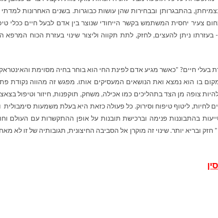
בצמיחתן, בהתבגרותן ובבחירות שהן עושות כבוגרות. בשנים האחרונות למדתי ו
חום צעיר יחסית המשתמש בקשר הייחודי שנוצר בין אדם לבעל חיים ככלי טיפו
 בעזרתו ניתן להעצים, לחזק, לתת תקווה וליצור שינוי בעזרת הכוח המרפא ה
ת בעלי חיים? "כאשר מגיע אדם לפינת החי הוא בוחר בחיה מסוימת והאינטראק
ום בו הוא נמצא ואת הנושאים המעסיקים אותו. מפגש זה מהווה נקודת פת
היות צופה מן הצד בתהליכים כמו אכילה, משחק, תוקפנות, חיזור וטיפול בצאצ
ים לחיות, ליטוף טיפוח וסירוק. כל פעולה כזאת היא בעלת משמעות סימבולית ו
יעות בהתבוננות פנימה וברכישת תובנות על אופן ההתקשרות עם העולם וחוו
זק ובריא יותר. שינוי זה מוקרן אל הסביבה החיצונית, תגובותיה של זו לא מאח
ין