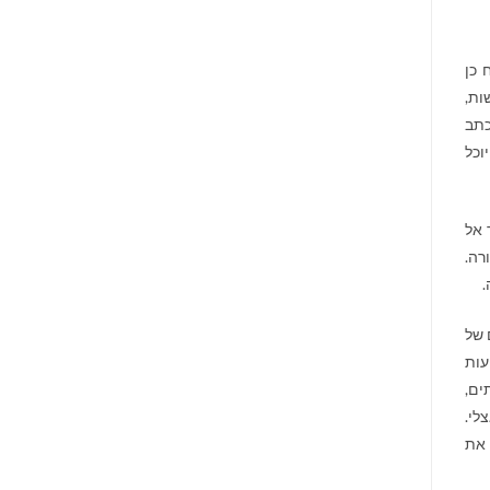
 כן
ות,
כתב
וכל
ר אל
רה.
.
 של
עות
ים,
לי.
 את