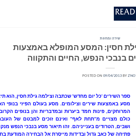
שירה ומחזות
ילת חסין: המסע המופלא באמצעות
ם בנבכי הנפש, החיים והתקווה
POSTED ON
09/04/2013
BY
ZNO
ספר השירים 'כל יום מחדש'
שכתבה וצילמה גילת חסין
, הוא תי
מסע באמצעות שירים וצילומים. מסע בעולם הפיזי בנופי הא
המרוחקים, פינות חמד ביערות ובמדבריות והן בנופים הקרובי
כולם מצויים מ"תחת לאף" ואינם זוכים למבטם של העובר
ושבים, הטרודים בענייניהם. זהו תיאור מסע בנבכי הנפש מנקו
פתיחה של כאב גדול ובדידות מייסרת אל הבחירה המודעת בחי