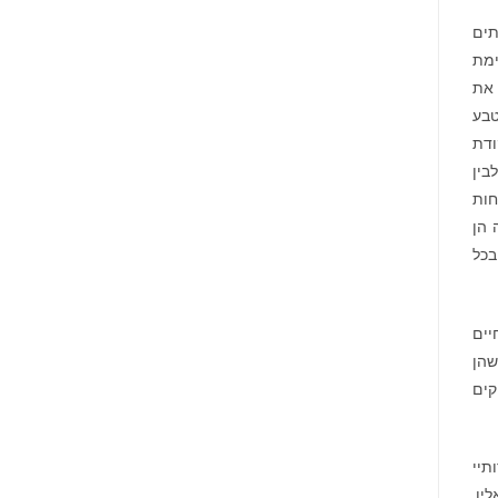
עיתים
ימת
 את
טבע
ודת
בין
חות
 הן
בכל
יים
שהן
גרם, לגמא מרחקים
תיי
יו.