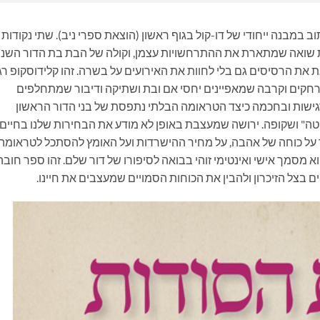
 במבנה ייחודי של דו-קול בגוף ראשון (הוצאת ספרי ניב). שתי נקודות
ולת שואה שמתארת את ההתרחשויות עצמן, וקולה של הבת בת הדור השני
ת הרסיסים גם בלי לחוות את האירועים על בשרה. זהו קלידוסקופ רג
מרחקים וקרבה שמאפיינים יחסי אם ובת ושתיקה ודיבור שמתחלפים
גישות ובחכמה כיצד הטראומה הבלתי נתפסת של בני הדור הראשון
טה" ושקופה. ירושה שמעצבת באופן לא מודע את הבחירות שלנו בחיים
 על כוחה של אהבה, על מחיר ההישרדות ועל האומץ להסתכל לטראומה
 מסמך אישי ואינטימי זוהי בבואה לסיפורו של דור שלם. זהו ספר חובה
 בצל הזיכרון ולהבין את הכוחות הסמויים שמעצבים את חיינו.