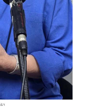
ד&quot;ר רונית ולגרין (צילום זהר נוי)