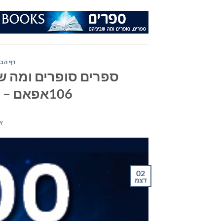
Ski
t
conten
דף הבי
ספרים סופרים ומה שב
106אפאם – יום רביעי 02 בדצמבר 2020
Y
02
דצמ