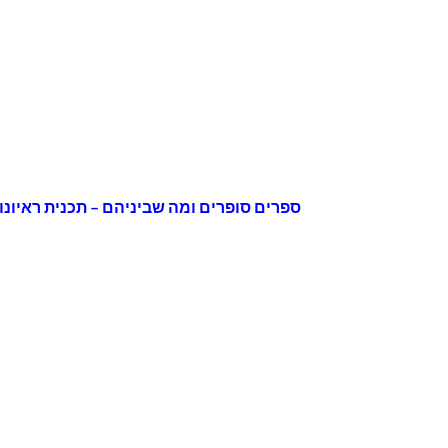
ספרים סופרים ומה שביניהם – תכנית ראיונות ברדיו קסם 106 FM – יום רביע