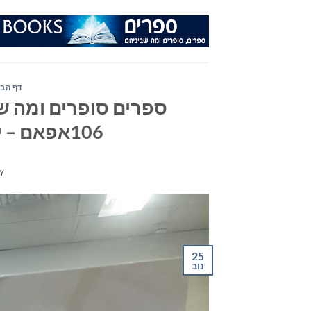
Ski
t
conten
דף הבי
ספרים סופרים ומה שב
106אפאם – יום רביעי 25 בנובמבר 2020
Y
25
נוב