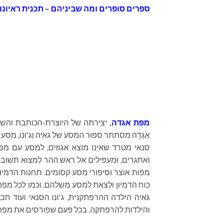
ספרים סופרים ומה שביניהם – תכנית ראיונות ברדיו קסם 106 FM – יום רביעי
מפת אגדה
,
יצירתה של היוצרת-הכותבת והש
אַגָּדָה מסתּתּר ספּוּר המּסע של גאיה וְג'וּנוֹ,
סנאי מטרד שאינו מוצא אגוזים, למסע עם מפ
ואתגרִים, וּמעפּילים אל ראש ההר לִמצוא תּשׁו
מפות אוצר וסיפורי מסע קסומים
.
תחנות הדמיון
כוח הדמיון ולצאת למסע משלהם
.
וכמו לכל מפה
גאיה הילדה ההרפתקנית, ג'ונו הסנאי ועוד חב
והילדות להרפתקה
.
בכל פעם שפורסים את מפת 