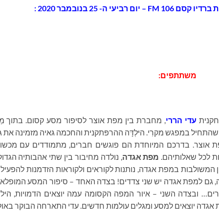
 ה- 25 בנובמבר 2020 :
משתתפים:
חקנית
עדי הררי
, מחברת בין מפת אוצר לסיפור מסע קסום
.
בתוך מַפ
 מסע שהתחיל במפגש מקרִי
.
היּלְדָּה ההרפּתקנית והחכמה גּאיה מזמינה את ג’וּנ
ּת אוצר. בדרכם המיוחדת הם פוגשים חברים, מתמודדים עם מכשול
בות לכל שאלותיהם
.
מפת אגדה
, נולדה מחיבור בין שתי אהבותיה הגדול
 המשולבות במפת אגדה, נותנות לקוראים ולקוראות הזדמנות להפעיל
, גם למפת אגדה יש שני צדדים
!
בצדה האחד – סיפור המסע המופלא 
רים
…
ובצדה השני – איור המפה הקסומה עמה יוצאים הדמויות, היל
אגדה יוצאים למסע ומגלים עולמות חדשים
.
עדי התארחה הבוקר באולפ