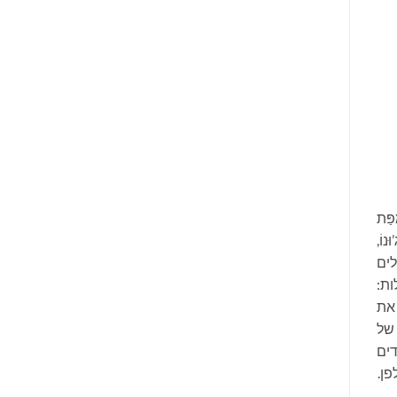
ַּת
וֹ,
ים
ות
:
 את
של
דים
ן.