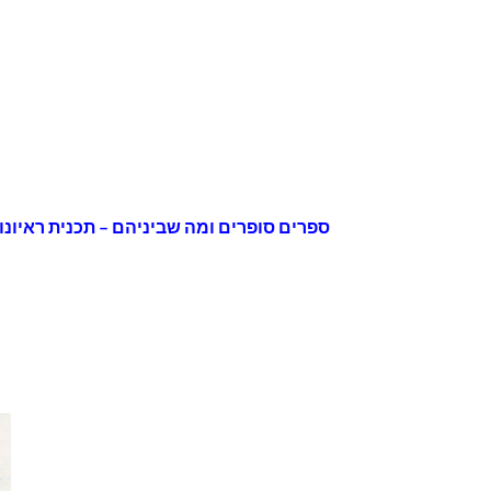
ספרים סופרים ומה שביניהם – תכנית ראיונות ברדיו קסם 106 FM – יום שני ה- 14 ב