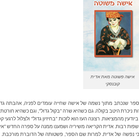
אישה פשוטה מאת אדית
קובנסקי
פר שנכתב מתוך נשמה של אישה שחייה עומדים לפניה, אהבתה גדו
ות ניכרת היטב בקולה. גם כשהיא שרה "בקול גדול", וגם כשהיא חורטת
דעין מהמציאות. רצונה העז הוא לזכות "בחיזיון גדול" ולצלול לרגעי ק
יאה עד כה 35 ספרי שירה בשפות רבות. אדית הקריאה משיריה ושמענו ממנה על ספרה החדש "
בכי נפשה של אדית. למרות שם הספר, פשטותה של הדוברת מורכבת. 