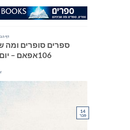
Ski
t
conten
דף הבי
ספרים סופרים ומה שב
106אפאם – יום שני 14 בפברואר 2022 חלק 2
Y
14
פבר