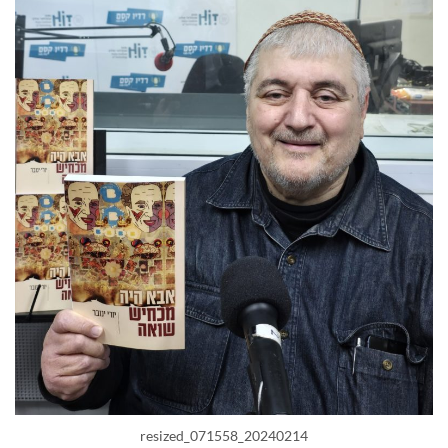
20240214_071558_resized