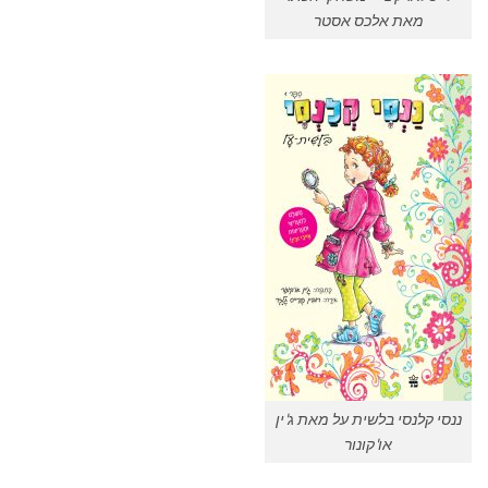
מאת אלכס אסטר
ננסי קלנסי בלשית על מאת ג'ין
או'קונור