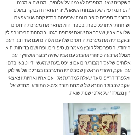
השקרים שאנו מספרים לעצמנו על אלוהים, ומה שהוא מכנה
"הפורנוגרפיה של הנצחת השואה". יורי התארח הבוקר באולפן
בתוכנית ספרים סופרים ומה שביניהם ברדיו קסם 106אפאם
ושוחחתי איתו על ספרו. בספרו הוא מתאר את מערכת היחסים
שלו עם אביו, שעבר את שואת אירופה בגטו ובמחנות הריכוז בפולין
ובעקבותיה את מערכת היחסים שלו עם אלוהים ועם אחיו בני העם
היהודי. הספר כולל קובץ מאמרים, סיפורים, ופה ושם בדיחות. הוא
מגולל ארבעה סיפורי אהבה: עם אביו שהיה "בוגר אושוויץ"; עם
אלוהים שלעס המבורגרים עם צ'יפס בעת שמעשי ידיו טבעו בדם;
עם יעקב, היהודי הראשון שסבלותיו התערבבו בגורלם של שיילוק
ואלפרד דרייפוס עד שעלה למדרגת אל; ועם אחיו ואחיותיו צאצאי
יעקב שבבוקר הנורא של שמחת תורה 2023 התוודעו מחדש אל
"יְוֵן מצולה" של אלפי שנות שואה.