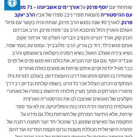
שוחחתי עם
יוסף פרנק
על
אורך ימים אשביעהו
– 71 מפגשים
עם ההיסטוריה
(הוצאת ספרי ניב), ספרו של אביו
הרב יעקב
פרנק
. לאורך 90 שנה נפגש הרב פרנק, שוחח והיה בקשר עם גדולי
העולם והארץ החל מהסבא הרב צבי פסח פרנק, הרב אברהם
הכהן קוק, אורד וינגייט והנציב הבריטי העליון סר ארתור ווקופ,
אותם פגש כילד, דוד בן גוריון, הרבי מלובביץ', עמוס עוז, נעמי שמר,
נשיא צ'כיה ואצלב האוול, נשיא רומניה ניקולאה צ'אושסקו והרב
עובדיה יוסף. וגם עם יונה הנביא. את כולם הוא פגש פנים אל פנים
כבר מגיל ילדות וקיים איתם שיחות או מגעים כאלה ואחרים
שהותירו בו חותם והתוו את דרכו היוצאת דופן בעולם. למרות גילו
המתקדם זיכרונו הצלול זוכר כל פרט. בשפה קולחת ובדיוק רב דרך
סיפוריו המרתקים מתוך מעיין מילותיו תיחשפו בספרו אל מאחורי
הקלעים של האנשים שעיצבו לנו את ההיסטוריה הארצית
והעולמית בתחומי הדת התרבות והפוליטיקה. זה לא עוד ספר
שיחות, אלא התיעוד המרתק של השיחות כולל גם מידע על
התקופה ועל האישים שפגש, כך שהכול יחד יוצר תמונה רחבה של
ההוויה הישראלית הכוללת משנות טרום הקמת המדינה ועד היום
לצד פריזמה ייחודית על אישיותו המרתקת של הרב פרנק ושל