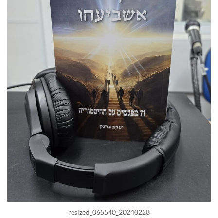
20240228_065540_resized