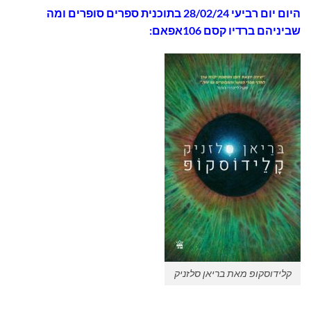
היום
יום רביעי 28/02/24 בתוכנית
ספרים סופרים ומה
שביניהם ברדיו קסם 106אפאם:
קלידוסקופ מאת בריאן סלזניק