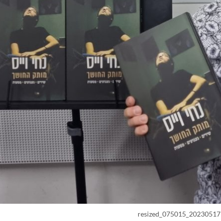
20230517_075015_resized