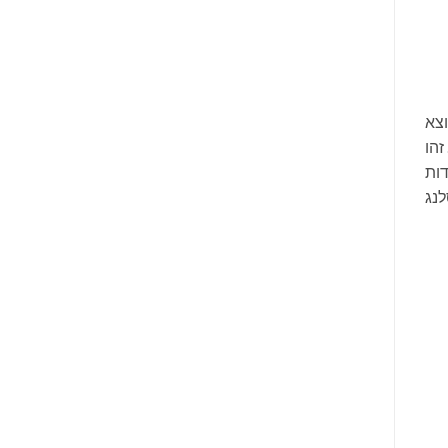
וצא
זהו
דות
לנג