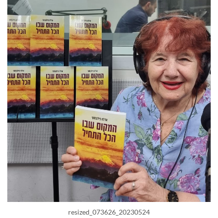
20230524_073626_resized