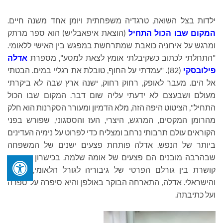
ילדות בצל השואה, טרגדיה משפחתית ויומן אחד משנה חיים.
המקום שבו הכול התחיל
(הוצאת איפאבליש) הוא ספר מרתק
ומרגש על אירוניה כואבת שמתרחשת במפגש בין האישי ללאומי.
"התחלתי לכתוב כשקיבלתי אומץ לצאת למסע", מספרת
אדלה
פילובסקי
(82). "עמדתי על החוף, טובלת את רגליי במים. הבטתי
אל הים. מעבר לאופק, רחוק רחוק, ישנה ארץ שבה לא ביקרתי
מעולם ושבעצם לא ידעתי עליה שום דבר. המקום שבו הכול
התחיל", הציטוט היפה הזה, מלא הדמיון ומעורר הסקרנות הוא חלק
מהרומן המקסים, המרגש, היצרי, העז והססגוני, שפורש בפני
הקוראים עולם תרבותי נרחב ומצליח כדי לפרוט על נימיה העדינים
ביותר של הנפש. אדלה פותחת פצעים ישנים של המשפחה
שבהרבה מובנים הם פצעים של אומה שלמה. בכישרון רב היא
קושרת בין גורלם הפרטי של גיבוריה לגורל הלאומי, היהודי
והישראלי
.
אדלה, התארחה הבוקר באולפן והיא סיפרה על ספרה
ועל כתיבתה.