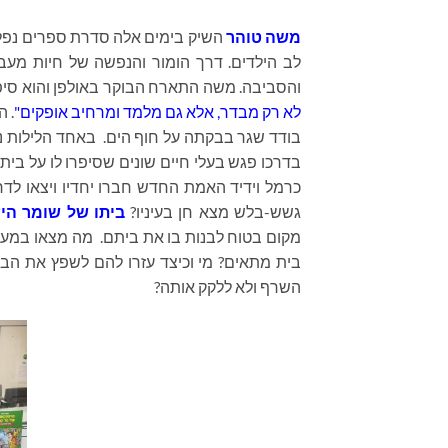
משה טוהר
השיק בימים אלה סדרת ספרים נפ
לב הילדים
.
דרך הומור והנפשה של חיות מעבי
והסביבה
.
משה התארח הבוקר באולפן והוא סיפר
לא רק מבדר, אלא גם מלמד ומרחיב אופקים"
. 
בודד שגר בבקתה על חוף הים. באחד הלילות 
בדרכו פגש בעלי חיים שונים שסיפרו לו על בית
כרמל וידיד האמת החדש חברו יחדיו ויצאו ל
גשש-בלש מצא חן בעיניו?
ביתו של שומר הי
מקום בטוח לבנות בו את ביתם. מה מצאו במער
בית מתאים? מי וכיצד עזרו להם לשפץ את הב
השרף ולא ללקק אותה?