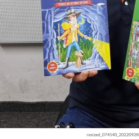
20220928_074540_resized