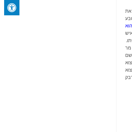
 את
בע
הוא
איש
תו.
 מר
השם
וא
צוא
דבק