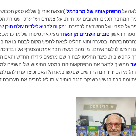
לאה על
הרפתקאותיו של מר כרמל
(הוצאת אוריון) שללא ספק תכבוש
ר המחבר תכנים חשובים על חיות, על צמחים ועל ערכי שמירת הט
 על ספריו ועל ההשראה לכתיבתו "
מקווה להביא לילדים עולם תוכן ש
הספר הראשון
טובים השניים מן האחד
מציג את סיפורו של מר כרמל, 
נהרסה בקתתו בסערה והוא החליט לצאת לחפש מקום לבנות בו את בי
ם והציעו לו לגור איתם. מי מהם נעשה חבר אמת והצטרף אליו בדרכו?
דרך לחפש בית. כיצד החליטו לבחור שם מתאים לידידו החדש והאם 
ער
ממשיך לתאר את הרפתקאותיהם במסע החיפוש של השניים למצ
ה? מי הם ידידיהם החדשים שפגשו במערה? האם וכיצד עזרו להם למ
ית ומה קרה לגשש כשנקר-הנגר הזהיר אותו לא להריח את תערובת 