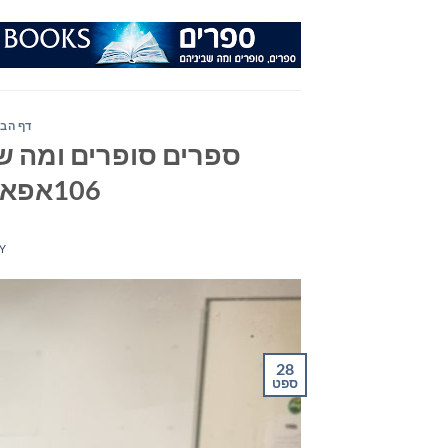
Ski
t
conten
דף הבי
ספרים סופרים ומה שב
106אפאם – יום רביעי 28/09/22
Y
28
ספט