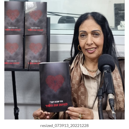
20221228_073913_resized