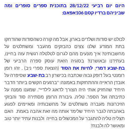
היום
יום רביעי 28/12/22 בתוכנית
ספרים סופרים ומה
שביניהם ברדיו קסם 106אפאם:
לכולנו יש סודות ושלדים בארון, אבל מה קורה כשהסודות שהודחקו
בתת המודע שלנו צצים כהבזקים מהעבר ומשתלטים על
מחשבותינו? איך מונעים מהם לגרום לטלטלה רגשית עזה בחיינו,
בעתידנו ובאושרנו? בסוגיה הזאת עוסק ספרה הרביעי של
בת-שבע דמרי
,
לחיות את הסוד
(הוצאת ספרי ניב) . זהו רומן
רומנטי בעל דופק גבוה שכתבה בכישרון רב
בת-שבע
שסיפרה על
אובדן הראייה וההתחזקות באמונה: "ברגעים הקשים ביותר הדבר
היחיד שהחזיק אותי היה הצורך לדאוג לילדיי". שמענו ממנה על
כתיבתה ועל הספר. טליה, גיבורת הרומן מסתירה סוד והבזקי
הזיכרונות מעברה משתלטים על מחשבותיה ומאיימים לפגוע
באהבתה לגבר היחיד שלימד אותה מה זאת אהבה באמת. האם
תצליח טליה להתגבר על המכשולים בחייה ולבנות עתיד יותר טוב
ומאושר לה ולבנה?