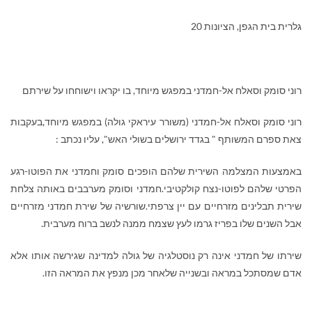
גלרית בית הגפן, הציונות 20
רוני סומק וסאלח אל-חמדני במפגש מיוחד, בו יקראו וישוחחו על שירתם
רוני סומק וסאלח אל-חמדני (משורר עיראקי גולה) במפגש מיוחד,בעקבות
צאת ספרם המשותף " בגדד ירושלים בשולי האש", עליו נכתב :
באמצעות המצלמה השירית שלהם הופכים סומק וחמדני את הפוטו-רגע
הפרטי שלהם לפוטו-נצח קולקטיבי.חמדני וסומק מערבבים באותה צלחת
שירית תבלינים מזרחיים עם יין צרפתי.שורשיה של שירת חמדני מזרחיים
אבל השנים שלו בפריז גרמו לעץ שצמח ממנה לנשב ברוח מערבית.
שירתו של חמדני אינה רק נוסטלגיה של גולה למדינה שגירשה אותו אלא
אדם שמסתכל במראה ובשנייה שלאחר מכן מנפץ את המראה הזו.