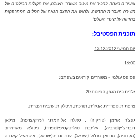
וצעירים כאחד, להכיר את מיטב משוררי העולם, את הקולות הבולטים של
השירה העברית החדשה, ולחוש את הקצב הגאה של המלים המתרפקות
בחדווה על שערי העולם"
תוכנית הפסטיבל:
יום חמישי 13.12.2012
16:00
פסיפס עולמי – משוררים קוראים בשפתם:
גלרית בית הגפן, הציונות 20
צרפתית, ספרדית, אנגלית, תורכית, איטלקית, ערבית ועברית.
גונצ'ה אוזמן (טורקיה) , סאלח אל-חמדני (עירק/צרפת), מילאן
דובריצ'יץ(סרביה), אליזבת טולרטקסיפי(ספרד), ניקולא מאדזירוב
(מקדוניה), מרוואן מח'ול (ישראל), ענת זכריה(ישראל), איסמעיל קאדרה