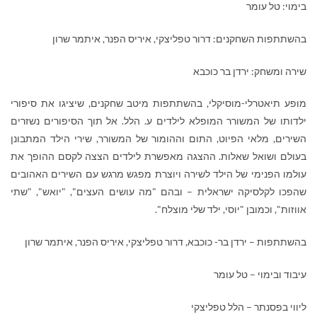
בימוי: טל עומר
בהשתתפות השחקנים: דרור טפליצקי, איריס הפנר, איתמר שרון
שירה ומשחק: ירדן בר כוכבא
מופע תיאטרלי-מוסיקלי, בהשתתפות מיטב שחקנים, שיציגו את סיפורי
ילדותו של המשורר המופלא לילדים ע. הלל. אל תוך הסיפורים נשזרים
השירים, מלאי הפיוט, התום וההומור של המשורר, שירי הילד המתבונן
בעולם ושואל שאלות. ההצגה מאפשרת לילדים הצצה לקסם ההופך את
עולמו הפנימי של הילד לשירה ויוצרת מפגש מרגש עם השירים האהובים
שהפכו לקלסיקה ישראלית – ובהם "מה עושים העצים", "יואש", "שתי
אווזות", וכמובן "יוסי, ילד שלי מוצלח".
בהשתתפות – ירדן בר- כוכבא, דרור טפליצקי, איריס הפנר, איתמר שרון
עיבוד ובימוי – טל עומר
ליווי בפסנתר – הלל טפליצקי