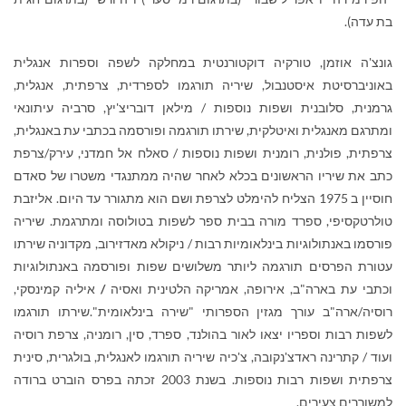
בת עדה).
גונצ'ה אוזמן, טורקיה דוקטורנטית במחלקה לשפה וספרות אנגלית
באוניברסיטת איסטנבול, שיריה תורגמו לספרדית, צרפתית, אנגלית,
גרמנית, סלובנית ושפות נוספות / מילאן דובריצ'יץ, סרביה עיתונאי
ומתרגם מאנגלית ואיטלקית, שירתו תורגמה ופורסמה בכתבי עת באנגלית,
צרפתית, פולנית, רומנית ושפות נוספות / סאלח אל חמדני, עירק/צרפת
כתב את שיריו הראשונים בכלא לאחר שהיה ממתנגדי משטרו של סאדם
חוסיין ב 1975 הצליח להימלט לצרפת ושם הוא מתגורר עד היום. אליזבת
טולרטקסיפי, ספרד מורה בבית ספר לשפות בטולוסה ומתרגמת. שיריה
פורסמו באנתולוגיות בינלאומיות רבות / ניקולא מאדזירוב, מקדוניה שירתו
עטורת הפרסים תורגמה ליותר משלושים שפות ופורסמה באנתולוגיות
וכתבי עת בארה"ב, אירופה, אמריקה הלטינית ואסיה
/
איליה קמינסקי,
רוסיה/ארה"ב עורך מגזין הספרותי "שירה בינלאומית".שירתו תורגמו
לשפות רבות וספריו יצאו לאור בהולנד, ספרד, סין, רומניה, צרפת רוסיה
ועוד / קתרינה ראדצ'נקובה, צ'כיה שיריה תורגמו לאנגלית, בולגרית, סינית
צרפתית ושפות רבות נוספות. בשנת 2003 זכתה בפרס הוברט ברודה
למשוררים צעירים.