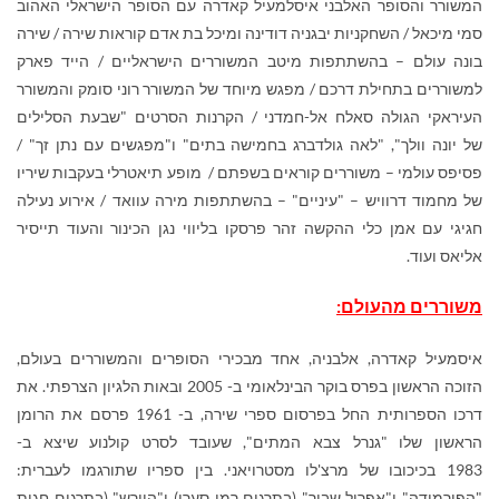
המשורר והסופר האלבני איסלמעיל קאדרה עם הסופר הישראלי האהוב
סמי מיכאל / השחקניות יבגניה דודינה ומיכל בת אדם קוראות שירה / שירה
בונה עולם – בהשתתפות מיטב המשוררים הישראליים / הייד פארק
למשוררים בתחילת דרכם / מפגש מיוחד של המשורר רוני סומק והמשורר
העיראקי הגולה סאלח אל-חמדני / הקרנות הסרטים "שבעת הסלילים
של יונה וולך", "לאה גולדברג בחמישה בתים" ו"מפגשים עם נתן זך" /
פסיפס עולמי – משוררים קוראים בשפתם / מופע תיאטרלי בעקבות שיריו
של מחמוד דרוויש – "עיניים" – בהשתתפות מירה עוואד / אירוע נעילה
חגיגי עם אמן כלי ההקשה זהר פרסקו בליווי נגן הכינור והעוד תייסיר
אליאס ועוד.
משוררים מהעולם:
איסמעיל קאדרה, אלבניה, אחד מבכירי הסופרים והמשוררים בעולם,
הזוכה הראשון בפרס בוקר הבינלאומי ב- 2005
ובאות הלגיון הצרפתי. את
דרכו הספרותית החל בפרסום ספרי שירה
, ב- 1961
פרסם את הרומן
הראשון שלו "גנרל צבא המתים
"
, שעובד לסרט קולנוע שיצא ב-
1983
בכיכובו של מרצ'לו מסטרויאני.
בין ספריו שתורגמו לעברית:
"הפירמידה" ו"אפריל שבור" (בתרגום רמי סערי) ו"היורש" (בתרגום חגית