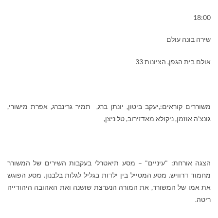
18:00
שירה בונה עולם
אולם בית הגפן, הציונות 33
משוררים קוראים:,יעקב ביטון, יונתן ברג, תמיר גרינברג, אפרת מישורי,
גונצ'ה אוזמן, ניקולא מאדזירוב, טל ניצן,
הצגה אורחת: "עיניים" – מסע תיאטרלי בעקבות השירים של המשורר
מחמוד דרוויש. מסע המטייל בין ילדות בגליל לגלות בלבנון. מסע הפוגש
את אמו של המשורר, את המורה הנערצת שושנה ואת האהובה היהודייה
ריטה.