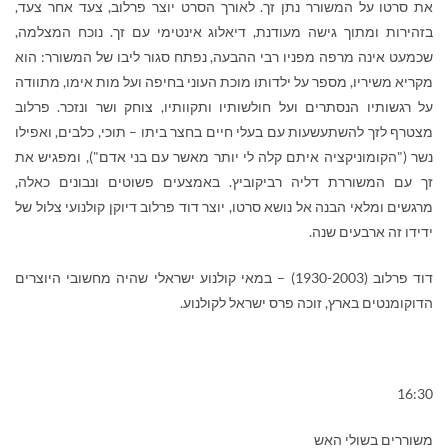
את סרטו על המשורר נתן זך. לאורך הסרט יוצר פרלוב, צעד אחר צעד,
בזהירות ומתוך גישה מעודנת, דיאלוג אינטימי עם זך. נוכח המצלמה,
שכמעט אינה מרפה מפניו רבי ההבעה, נפתח סגור ליבו של המשורר: הוא
מקריא משיריו, מספר על ילדותו מוכת העוני בחיפה ועל מות אימו, מתוודה
על רגשותיו הנסתרים ועל חולשותיו ותקוותיו, צוחק ושר ונזכר. פרלוב
מצטרף לזך להשתעשעות עם בעלי חיים בחצר ביתו – תוכי, כלבים, ואפילו
נשר ("הקומוניקציה איתם קלה לי יותר מאשר עם בני אדם"), ומפגיש את
זך עם המשוררת דליה רביקוביץ. באמצעים פשוטים ונבונים כאלה,
מרגשים ומלאי הבנה אל נושא סרטו, יוצר דוד פרלוב דיוקן קולנועי צלול של
ידידו זה ארבעים שנה.
דוד פרלוב (1930-2003) – במאי קולנוע ישראלי שהיה מחשובי היוצרים
הדוקומנטים בארץ, זוכה פרס ישראל לקולנוע.
16:30
משוררים בשולי האש