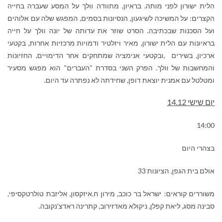
הלית ישורון לפני מותה. בראיון, מתוודה וולך על המסע שעברה בחייה
הקצרים: על המשיכה לשיגעון, הנסיונות בסמים, המפגש שלה עם אלוהים
ועל הסכנות שבכתיבה. הסרט שוזר את עדותה של יונה וולך על חייה
בראיונות עם הלית ישורון, מאיר ויזלטיר ודמויות מרכזיות אחרות, בקטעי
ארכיון, בשירים
,
ובקטעי אנימציה שמתחקים אחר הדימויים, החזיונות
והמחשבות של וולך. הפרק השני בסדרת "העברים" הוא מפגש מסעיר
ומטלטל עם אמנית יוצאת דופן, שחידתה לא נפתרה עד היום.
יום שישי 14.12
14:00
בצהרי היום
אולם בית הגפן, הציונות 33
משוררים קוראים: ישראל בר כוכב, מירון ח.איזקסון, אליזבת טולרטקסיפי,
סבינה מסג, ליאת קפלן, ניקולא מאדזירוב, קתרינה ראדצ'נקובה.