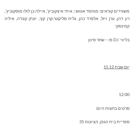
משוררים קוראים: מוחמד אגואני, איתי איצקוביץ', איילה בן לולו מוסקוביץ',
רון דהן, ערן ויזל, אלפרד כהן, גלית סליקטר,קרן קוך, יונתן קונדה, איליה
קמינסקי
בליווי
DJ
פו – שחר סיוון
יום שבת 15.12
12:00
סרטים בחצות היום
ספריית בית הגפן, הציונות 35