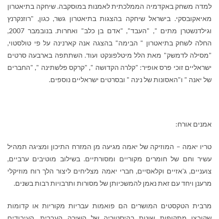
למדה משחק באקדמיה הממלכתית לאמנות במוסקבה. שיחקה בתיאטרון
מאיאקובסקי. בישראל שיחקה בהצגות בתיאטרון גשר, כגון, "רוזנקרנץ
וגילדנשטרן מתים ", "העבד", "אדם בן כלב" ואחרות. בנובמבר 2007,
החלה לשחק בתיאטרון " הבימה" בהצגה אנה קארנינה על פי טולסטוי,
"מסילה לדמשק" מאת הלל מיטלפונקט ועוד. השתתפה בארבעה סרטים
ישראליים זוכי פרס אופיר: "קלרה הקדושה ", "קרקס פלשתינה ", "החברים
של יאנה " ו"האסונות של נינה " ובסרטים ישראליים נוספים.
אמנים אורח:
טריו יאמה – המוזיקה של יאמה מגיעה מן המזרח התיכון ומציגה תמהיל
עשיר וחם של חומרים מקוריים ומסורתיים. בשילוב מוטיבים ערביים,
צועניים, ג'אזיים וקלאסיים, חברי יאמה מצליחים ליצור הלך רוח מוזיקלי
מרענן ויחד עם זאת נאמן להמשכיותן של מסורות ותרבויות רבות בשנים.
מרבית הטקסטים המושרים הם פואמות עבריות מקוריות או קדומות
שקובצו מתקופות שונות בהיסטוריה של השירה העברית. העיבודים