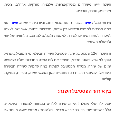
השנה יגיעו משוררים מעירק/צרפת, אלבניה, טורקיה, ארה"ב, צ'כיה,
מקדוניה, ספרד, וסרביה.
פירוש המלה
שער
בעברית הוא מבוא רחב, ובערבית – שירה.
שער
הוא
במה מרכזית למפגש ודיאלוג בין שפות, תרבויות ודתות, אשר שם לעצמו
למטרה לפתוח שערים לשירה, לאמנות ולעולם; למחשבה, לחוויה של יופי
ולדיאלוג האנושי.
זו השנה ה-12 שפסטיבל שער, פסטיבל השירה הבינלאומי המוביל בישראל
הופך למאורע פואטי מרכזי, ומעשיר את לוח השנה התרבותי שלנו בשלושה
ימים של שירה. מטרת הפסטיבל לפתוח במה קדמית לשירה הצעירה
בישראל, ולמיזמי תרבות רב תחומיים כגון מפגשי שירה, ספרות, מוזיקה,
קולנוע.
בין אירועי הפסטיבל השנה:
יוסי, ילד שלי מוצלח! אירוע שירה לילדים במחווה למשורר הנפלא ע.
הלל בהשתתפות ירדן בר כוכבא ובבימוי טל עומר / מפגש פסגה מיוחד של