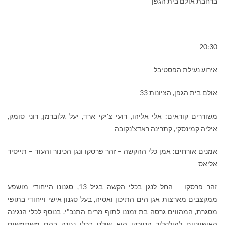
ברחבת אולם בית הגפן
20:30
אירוע נעילת הפסטיבל
אולם בית הגפן, הציונות 33
משוררים קוראים: אלי אליהו, רועי צ'יקי ארד, יעל גלוברמן, רוני סומק,
איליה קמינסקי, קתרינה ראדצ'נקובה
אמנים אורחים: אמן כלי ההקשה – זהר פרסקו ונגן הכינור והעוד – תייסיר
אליאס
זהר פרסקו – החל לנגן בכלי הקשה בגיל 13, סגנונו הייחודי מושפע
ממקצבים מארצות אגן הים התיכון ואסיה, בעל סגנון אישי וייחודי בתופי
מסגרת, המהווים גרסה בת זמננו לתוף מרים התנכ"י. בנוסף לכלי הנגינה
האופייניים לפולקלור הטורקי הוא שולט בכלי נגינה בהם משתמשים