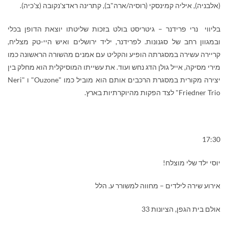
(אלבניה), איליה קמינסקי (רוסיה/ארה"ב), קתרינה ראדצ'נקובה (צ'כיה).
בליווי נרי פרידנר – גיטריסט בולט בזכות שליטתו יוצאת הדופן בכלי
ובמגוון רחב של סגנונות. לפרידנר, יליד ירושלים ואיש היי-טק מצליח,
קריירה עשירה במסגרתה הופיע והקליט עם אמנים מהשורה הראשונה כמו
מירי מסיקה, אייל גולן הדג נחש ועוד. את עשייתו המוסיקלית הוא מחלק בין
יצירה מקורית במסגרת הרכבים אותם הוא מוביל כמו "
Ouzone
" ו "
Neri
Friedner Trio
" לצד הפקות מהיוקרתיות בארץ.
17:30
יוסי ילד שלי מוצלח!
אירוע שירה לילדים – מחווה למשורר ע. הלל
אולם בית הגפן, הציונות 33