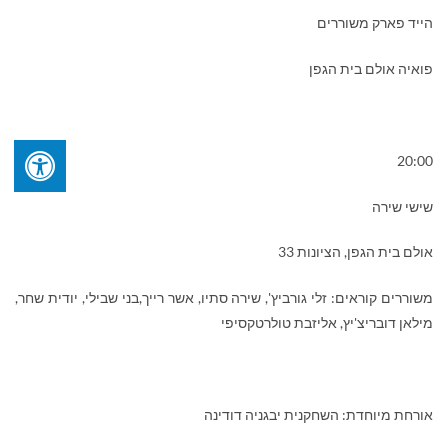
הייד פארק משוררים
פואיה אולם בית הגפן
20:00
שישי שירה
אולם בית הגפן, הציונות 33
משוררים קוראים: זלי גורביץ', שירה סתיו, אשר רייך,בני שבילי, יודית שחר,
מילאן דובריצ'יץ, אליזבת טולרטקסיפי
אורחת מיוחדת: השחקנית יבגניה דודינה