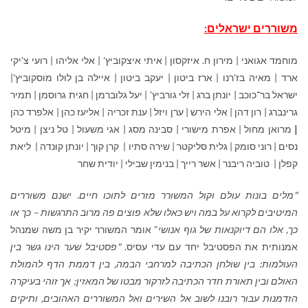
משוררים ישראלים:
מוחמד אגואני | מירון ח. איזקסון | איתי איצקוביץ' | אלי אליהו | רועי צ'יקי
ארד | מאיה בז'רנו | ארז ביטון | יעקב ביטון | איילה בן לולו מוסקוביץ'|
ישראל בר־כוכב | יונתן ברג | זלי גורביץ' | יעל גלוברמן | חגית גרוסמן | תמיר
גרינברג | רון דהן | אלי הירש | ערן ויזל | ענת זכריה | אליעז כהן | אלפרד כהן
|
מרואן מחול | אפרת מישורי | סבינה מסג | אגי משעול | טל ניצן | מיטל
נסים | רוני סומק | גלית סליקטר | שירה סתיו | קרן קוך | יונתן קוּנדה | ליאת
קפלן | טוביה ריבנר | אשר רייך | בנימין שבילי | יודית שחר
"מלים בונות עולם וקול המשורר מזרים לתוכו חיים. ישנם משוררים
המיטיבים לקרוא על במה ויש כאלו שלא פוצים פה מרוב התרגשות – כך או
כך, אלו הם דיוקנאות של גוף אנושי
" אומר המשורר יקיר בן משה שמנהל
אמנותית את הפסטיבל יחד עם עדי עסיס.
"פסטיבל שער הינו גשר בין
העולמות: בין שולחן הכתיבה למרחבי הבמה, בין דממת הדף להמולת
האולם ובין תאורת חדר הכתיבה לזרקור מבטו של המאזין; אך זוהי בעיקרה
הזדמנות עבור רובנו לשוב אל השירים ואל המשוררים האהובים, ותיקים