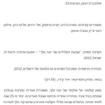
אולם בית הגפן, הציונות 33
משוררים קוראים: מאיה בז'רנו, חגית גרוסמן, אלי הירש, אליעז כהן, מילאן
דובריצ'יץ, גונצ'ה אוזמן.
הקרנת הסרט: "שבעת הסלילים של יונה וולך" – אוטוביוגרפיה תיעודית,
ישראל
2012 ,
הבחירה הרשמית, פסטיבל הסרטים הבינלאומי של ירושלים, 2012
.
במאי, מפיק ותסריטאי: יאיר קידר
,
(56 דק')
מסע קולנועי אל עולמה של יונה וולך, משוררת אגדית ופורצת גבולות,
שמתה בגיל צעיר, מותירה אחריה מיתוס ושובל מעריצים. יותר מ-25 שנה
לאחר מותה
,
מתגלים שבעה סלילי הקלטה מהראיון שהעניקה וולך לעורכת