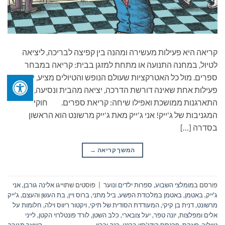
קריאה היא פעילות מעשירה ומהנה בין קפיצה לבריכה, ליציאה
לטיול, במחנה התנועה או מתחת למזגן בבית: קריאה במבחר
ספרים. מול כל האטרקציות שעולם הנופש והטיולים מציע, יש
פעילות אחת שאינה דורשת הדרכה, יציאה מהבית ונסיעה,
התארגנות ממושכת ואפילו שיחה: קריאת ספרים. חוקי
המגניבות של ג'ייק! אני ג'ייק מאת ג'ייק מרשונט הוא הראשון
בסדרה […]
המשך קריאה
→
פורסם ב
מומלצי השבוע
,
ספרות ילדים ונוער
|
פוסטים שתוייגו
אלינה גורבן
,
אני
ג'ייק
,
באטמן
,
באטמן במלכודת הפשע
,
ביל מתני
,
ברוס ויין
,
בת העשן והעצם
,
ג'ייק
מרשונט
,
דנית בן קיקי
,
המעודדת הסודית של תיקי
,
ויקטור ריווס וילה
,
חלומות על
אלים ומפלצות
,
יונה טפר
,
יעל צובארי
,
כלב השטן
,
לורד פונטלרוי הקטן
,
לייני
טיילור
,
פאקס
,
פרנסס הודג'סון ברנט
,
רנה ורבין
השאר תגובה