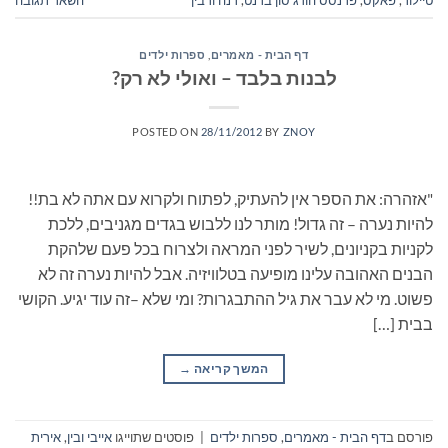
דף הבית - מאמרים
,
ספרות ילדים
לבנות בלבד – ואולי לא רק?
POSTED ON
28/11/2012
BY
ZNOY
"אזהרה: את הספר אין להעתיק, לפתוח ולקרוא עם אתה לא בת!!
להיות נערה – זה גדול! מותר לנו ללבוש בגדים מגניבים, ללכת
לקניות בקניונים, לשיר לפני המראה ולצרוח בכל פעם שלהקת
הבנים האהובה עלינו מופיעה בטלוויזיה. אבל להיות נערה זה לא
פשוט. מי לא עבר את גיל ההתבגרות? ומי שלא –זה עוד יגיע. הקושי
בבית […]
המשך קריאה
→
פורסם ב
דף הבית - מאמרים
,
ספרות ילדים
|
פוסטים שתוייגו
אייבי ובין
,
אירית