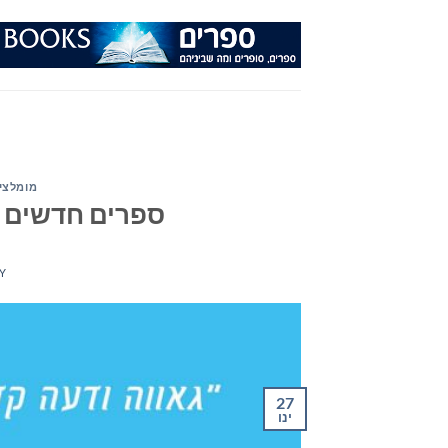
Ski
t
conten
מומלצי
ספרים חדשים – מומ
Y
27
ינו