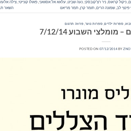
ם
,
ניקול קראוס
,
ניר רצ'קובסקי
,
נעה שביט
,
עלאא אל אסוואני
,
פאולו קונייטי
,
צילה אלעזר
 פינצי לב
,
שמונה הרים
,
תומר קרן
,
תמר מריאנו
השאר תג
בוע
,
ספרות ילדים
,
ספרות נוער
,
פרוזה תרגום
מומלצי השבוע 7/12/14
POSTED ON
07/12/2014
BY
ZNO