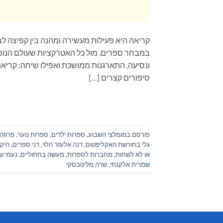
קריאה היא פעילות מעשירה ומהנה בין קפיצה לב
במבחר ספרים. מול כל האטרקציות שעולם הנופש
ונסיעה, התארגנות ממושכת ואפילו שיחה: קר
סיפורים קצרים […]
פורסם ב
מומלצי השבוע
,
ספרות ילדים
,
ספרות נוער
,
פרוזה
גלי בחורשת האקליפטוס
,
דנה אלעזר הלוי
,
דני ספרים
,
היקו
או לא לשחות
,
מחברות לספרות
,
מעשה בחתוליים
,
נעמי ש
שמרית אלקנתי
,
שרה מלינובסקי