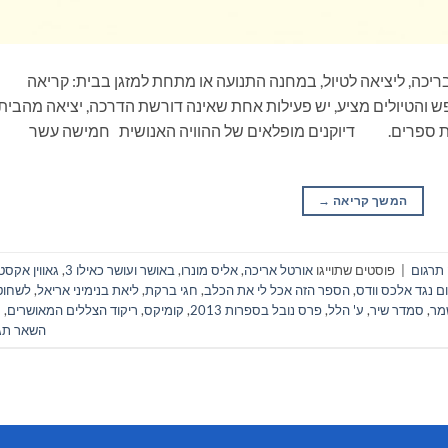
ריכה, ליציאה לטיול, במחנה התנועה או מתחת למזגן בבית: קריאה
 והטיולים מציע, יש פעילות אחת שאינה דורשת הדרכה, יציאה מהבית
יאת ספרים. דיוקנים מופלאים של ההוויה האנושית חמישה עשר
המשך קריאה
→
 תרגום
|
פוסטים שתוייגו
אורטל אריכה
,
אליס מונרו
,
באושר ועושר כאילו 3
,
גאווין אקסט
ם נגד אלכס וודס
,
הספר הזה אכל לי את הכלב
,
חגי ברקת
,
ליאת בנימיני אריאל
,
לשחוט
מר
,
סמדר שיר
,
ע' הלל
,
פרס נובל בספרות 2013
,
קומיקס
,
ריקוד הצללים המאושרים
,
השאר תג