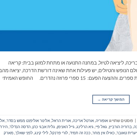
ריכה, ליציאה לטיול, במחנה התנועה או מתחת למזגן בבית: קריאה
ם הנופש והטיולים, יש פעילות אחת שאינה דורשת הדרכה, יציאה מהב
ונסיעה, התארגנות ממושכת ואפילו שיחה: קריאת ספרים. וההצעה הפעם: 15 ספרי פרוזה נהדרים. החופש האמיתי
המשך קריאה
→
|
פוסטים שתוייגו
אופוריה
,
אורטל אריכה
,
אורית הראל
,
אלינור אוליפנט ממש בסדר
,
אלי
ה
,
ברוריה הורביץ
,
גאל פיי
,
גיא הרלינג
,
גייל האנימן
,
גלית אבגי כהן
,
הדסה הנדלר
,
הירח
יערית טאובר
,
כאילו אין מחר
,
ככה זה תמיד
,
לורי פרנקל
,
לילי קינג
,
לפני שאלך
,
מארק