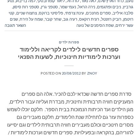
נועם
,
כדור הארץ שלנו
,
לאה נאור
,
לורה וול
,
ליאור קומרובסקי
,
למה בריבוע
,
נטע
גורביץ
,
ניבים ופתגמים
,
נירה הראל
,
נעמי שמר
,
סטפני גרין
,
סטפני רות סיסון
,
סלבה אילייב
,
ספרים מחנכים
,
עינת צרפתי
,
פליסיטי ברוקס
,
צחצוח שניים
,
קטי
רויטמן
,
רוביק רוזנטל
,
רונית רוקאס
,
רעיה גוב
,
שחר קובר
,
שמח על הירח
,
שנים
עשר ירחים
,
שפת הסימנים של נועה
השאר תגובה
ספרות ילדים
ספרים חדשים לילדים לקריאה וללימוד
וערכות לימודיות חינוכיות, לשעות הפנאי
POSTED ON
20/08/2012
BY
ZNOY
סדרת ספרים חדשה שכדאי לכם להכיר. אלה הם ספרים
המעניקים חוויה תרבותית וחינוכית, מבדרת ועליזה עבור הילדים,
מגן הילדים ועד הכיתות הנמוכות בבית הספר. חלקם יוכלו לשמש
כספרות עזר גם לתחילת שנת הלימודים, חלקם מעבירים גם
מסרים חינוכיים וכולם מעבירים חוויה תרבותית לילדים וגם יסייעו
להוריהם, בהקראה ובפעילויות. ספרים חדשים וערכות לימודיות /