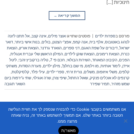
חינוכיות […]
המשך קריאה
→
פורסם ב
ספרות ילדים
|
פוסטים שתוייגו
אוצר מילים
,
אינה קצב
,
אל תתנו ליונה
לנהוג באוטובוס
,
אלף בית
,
אנה קמפ
,
אפצ'י הצטנן
,
בולים
,
בנות אישי ביותר
,
דואר
ישראל
,
דיבורים על שפת האגם
,
דני ספרים
,
הווארד גרדנר
,
הוצאת אוריון
,
הוצאת
כנרת
,
הוצאת רימונים
,
הוצאת שוקן לילדים
,
המילון הראשון שלי עברית אנגלית
,
הפכים
,
הקיבוץ המאוחד
,
השירות הבולאי
,
חכם פי 7
,
טליה ברקוביץ זהבי
,
ליטל
איידן
,
לימוד אותיות
,
מו וילמס
,
מי שם בחלון?
,
מילון ילדים
,
מערת הסודות
,
משחקי
קלפים
,
משלי איזופוס
,
משלים
,
נורית זרחי
,
ספרי ילדים
,
עילי פלד
,
קלסיקלטת
,
קרנפים לא אוכלים פנקיק
,
שאול החתול
,
שיפי צורן
,
שרה אוגילוי
,
שתי ג'ירפות ביום
שמש מזהיר
,
תמיר שפירר
השאר תגובה
אנו משתמשים בקובצי Cookie כדי להבטיח שנספק לך את חוויית הגלישה
הטובה ביותר באתר שלנו. אם תמשיך להשתמש באתר זה, נניח שאתה
מרוצה ממנו.
מאשר/ת
Copyright 2026 ©
Flatsome Theme