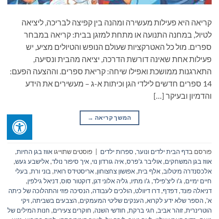
קריאה היא פעילות מעשירה ומהנה בין קפיצה לבריכה, ליציאה
לטיול, במחנה התנועה או מתחת למזגן בבית: קריאה במבחר
ספרים. מול כל האטרקציות שעולם הנופש והטיולים מציע, יש
פעילות אחת שאינה דורשת הדרכה, יציאה מהבית ונסיעה,
התארגנות ממושכת ואפילו שיחה: קריאת ספרים. וההצעה הפעם:
14 ספרים חדשים לילדי הגן וכיתות א-ג – מעשירים את הידע
והדמיון ובעיקר […]
המשך קריאה
→
פורסם ב
דף הבית ילדים ונוער
,
ספרות ילדים
|
פוסטים שתוייגו
אווז בגן החיות
,
אווז בגן המשחקים
,
אוליבר ג'פרס
,
איה גורדון נוי
,
איך סיפור נולד
,
אלישבע געש
,
אלכסנדרה מיטלוב
,
אלף בית
,
אפושון צחצוחון
,
אריסטידס רואיז
,
בוני ורת
,
בעלי
חיים ימיים
,
ג'ו ליצ'פילד
,
ג'ו מתיו
,
גליה אלוני דגן
,
דוקטור סוס
,
דניאל גילפין
,
דניאלה פונד
,
דפדף
,
דרו דיוולט
,
הולכים לעבודה
,
הנסיכה פוזי והתהלוכה של כיתה
א'
,
הספר שלא ידע לקרוא
,
הענקים שליטי המעמקים
,
הצבעים בשביתה
,
ויקי
הוטרינרית
,
זוהר אביב
,
חגי ברקת
,
חודשי השנה
,
חוקרים צעירים
,
חנות המילים של