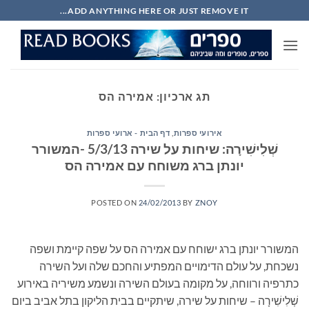
Ski
ADD ANYTHING HERE OR JUST REMOVE IT...
t
conten
תג ארכיון:
אמירה הס
אירועי ספרות
,
דף הבית - ארועי ספרות
שְׁלִישִׁירָה: שיחות על שירה 5/3/13 -המשורר
יונתן ברג משוחח עם אמירה הס
POSTED ON
24/02/2013
BY
ZNOY
המשורר יונתן ברג ישוחח עם אמירה הס על שפה קיימת ושפה
נשכחת, על עולם הדימויים המפתיע והחכם שלה ועל השירה
כתרפיה ורווחה, על מקומה בעולם השירה ונשמע משיריה באירוע
שְׁלִישִׁירָה – שיחות על שירה, שיתקיים בבית הליקון בתל אביב ביום