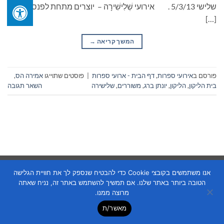
שלישי 5/3/13 . אירועי שְׁלִישִׁירָה – יוצרים מתחת לפנס – היא
[…]
המשך קריאה
→
פורסם ב
אירועי ספרות
,
דף הבית - ארועי ספרות
|
פוסטים שתוייגו
אמירה הס
,
בית הליקון
,
הליקון
,
יונתן ברג
,
משוררים
,
שלישירה
השאר תגובה
Copyright 2026 ©
Flatsome Theme
אנו משתמשים בקובצי Cookie כדי להבטיח שנספק לך את חוויית הגלישה
הטובה ביותר באתר שלנו. אם תמשיך להשתמש באתר זה, נניח שאתה
מרוצה ממנו.
מאשר/ת