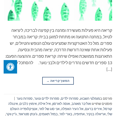
קריאה היא פעילות מעשירה ומהנה בין קפיצה לבריכה, ליציאה
לטיול, במחנה התנועה או מתחת למזגן בבית: קריאה במבחר
ספרים. מול כל האטרקציות שמציעים עולם הנופש והטיולים, יש
פעילות אחת שאינה דורשת הדרכה, יציאה מהבית ונסיעה,
התארגנות ממושכת ואפילו שיחה: קריאת ספרים. וההצעה הפעם:
13 ספרים חדשים נהדרים לילדים ולבני נוער. להסתכל על חייך
[…]
המשך קריאה
→
פורסם ב
מומלצי השבוע
,
ספרות ילדים
,
ספרות ילדים ונוער
,
ספרות נוער
|
פוסטים שתוייגו
אוליבר מאוהב
,
אוסה לארסון
,
איל אילת
,
אימוץ כלבים
,
אינגלה
קורסל
,
איריס ברעם
,
אל העיר האפלה
,
אני סוג של לוזר
,
אנציקלופדיה העולם
שלי
,
אריאלה בנקיר
,
אתיופיה
,
בארי לוזר
,
במזל תאומים
,
ג'ונתן סטראוד
,
ג'יין ווקר
,