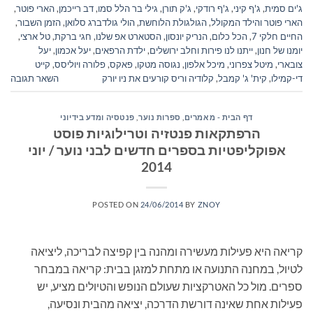
ג'ים סמית
,
ג'ף קיני
,
ג'ף רודקי
,
ג'ק תורן
,
גילי בר הלל סמו
,
דב רייכמן
,
הארי פוטר
,
הארי פוטר והילד המקולל
,
הגולגולת הלוחשת
,
הולי גולדברג סלואן
,
הזמן השבור
,
החיים חלקי 7
,
הכל כלום
,
הנריק יונסון
,
הסטארט אפ שלנו
,
חגי ברקת
,
טל ארצי
,
יומנו של חנון
,
ייתנו לנו פירות וחלב ירושלים
,
ילדת הרפאים
,
יעל אכמון
,
יעל
צובארי
,
מיטל צפרוני
,
מיכל אלפון
,
נגוסה מטקו
,
פאקס
,
פלורה ויוליסס
,
קייט
די-קמילו
,
קית' ג' קמבל
,
קלודיה וריס קורעים את ניו יורק
השאר תגובה
דף הבית - מאמרים
,
ספרות נוער
,
פנטסיה ומדע בידיוני
הרפתקאות פנטזיה וטרילוגיות פוסט
אפוקליפטיות בספרים חדשים לבני נוער / יוני
2014
POSTED ON
24/06/2014
BY
ZNOY
קריאה היא פעילות מעשירה ומהנה בין קפיצה לבריכה, ליציאה
לטיול, במחנה התנועה או מתחת למזגן בבית: קריאה במבחר
ספרים. מול כל האטרקציות שעולם הנופש והטיולים מציע, יש
פעילות אחת שאינה דורשת הדרכה, יציאה מהבית ונסיעה,