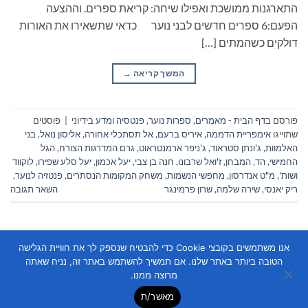
התארגנות ממושכת ואפילו שיחה: קריאת ספרים. וההצעה
הפעם:6 ספרים חדשים לבני נוער כדאי שתשאירו את האורות
דולקים כשהמתים […]
המשך קריאה
→
פורסם ב
דף הבית - מאמרים
,
ספרות נוער
,
פנטסיה ומדע בידיוני
|
פוסטים
שתוייגו
אימפריית הדממה
,
איריס ברעם
,
אל תסתכלי אחורה
,
אליסון נואל
,
בני
האלמוות
,
ג'ונתן סטראוד
,
ג'ניפר ארמנטראוט
,
גרם המדרגות הצורח
,
הגל
החמישי
,
הד
,
המבחן
,
ז'ואל שרבונו
,
חנה בן צבי
,
יעל אכמון
,
יעל סלע שפירו
,
לוקווד
ושות'
,
מ"ט אנדרסון
,
מחפשי הנשמות
,
משחק המקומות הנסתרים
,
פנטזיה לנוער
,
ריק יאנסי
,
שירה שלמה
,
שרון פרמינגר
השאר תגובה
אנו משתמשים בקובצי Cookie כדי להבטיח שנספק לך את חוויית הגלישה
הטובה ביותר באתר שלנו. אם תמשיך להשתמש באתר זה, נניח שאתה
מרוצה ממנו.
מאשר/ת
Copyright 2026 ©
Flatsome Theme