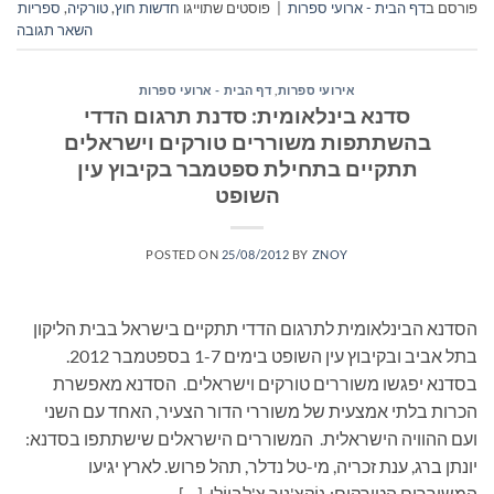
פורסם ב
דף הבית - ארועי ספרות
|
פוסטים שתוייגו
חדשות חוץ
,
טורקיה
,
ספריות
השאר תגובה
אירועי ספרות
,
דף הבית - ארועי ספרות
סדנא בינלאומית: סדנת תרגום הדדי
בהשתתפות משוררים טורקים וישראלים
תתקיים בתחילת ספטמבר בקיבוץ עין
השופט
POSTED ON
25/08/2012
BY
ZNOY
הסדנא הבינלאומית לתרגום הדדי תתקיים בישראל בבית הליקון
בתל אביב ובקיבוץ עין השופט בימים 1-7 בספטמבר 2012.
בסדנא יפגשו משוררים טורקים וישראלים. הסדנא מאפשרת
הכרות בלתי אמצעית של משוררי הדור הצעיר, האחד עם השני
ועם ההוויה הישראלית. המשוררים הישראלים שישתתפו בסדנא:
יונתן ברג, ענת זכריה, מי-טל נדלר, תהל פרוש. לארץ יגיעו
המשוררים הטורקים: גוֹקְצֶ'נוּר צֶ'לֶבִּיוֹלוּ, […]