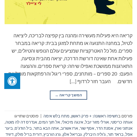
קריאה היא פעילות מעשירה ומהנה בין קפיצה לבריכה, ליציאה
לטיול, במחנה התנועה או מתחת למזגן בבית: קריאה במבחר
ספרים. מול כל האטרקציות שמציעים עולם הנופש והטיולים, יש
פעילות אחת שאינה דורשת הדרכה, יציאה מהבית ונסיעה,
התארגנות ממושכת ואפילו שיחה: קריאת ספרים. וההצעה
הפעם: 20 ספרים – מותחנים, ספרי ריגול והרפתקאות מומלצים
חדשים. העבר חזר לרדוף […]
המשך קריאה
→
פורסם ב
חשיפה ראשונה: + פרק ראשון
,
מתח בלש אימה
|
פוסטים שתוייגו
אגתה כריסטי
,
אורלי מזור יובל
,
אינגה מיכאלי
,
אל תוך המים
,
אנדרס דה לה מוטה
,
אנתוני וארן
,
אסנת הדר
,
אסף שור
,
ארז אשרוב
,
אתה הבא בתור
,
ביל הודג'ס
,
ביער
אפל
,
בראד תור
,
ג'וליה היברלין
,
גבריאל אלון
,
גרג הורביץ
,
דורית בריל פולק
,
דיוויד