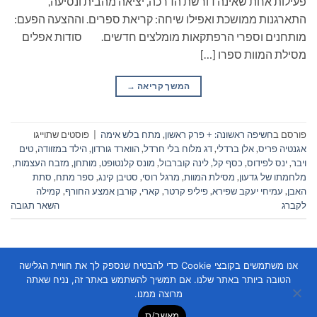
פעילות אחת שאינה דורשת הדרכה, יציאה מהבית ונסיעה,
התארגנות ממושכת ואפילו שיחה: קריאת ספרים. וההצעה הפעם:
מותחנים וספרי הרפתקאות מומלצים חדשים. סודות אפלים
מסילת המוות ספרו […]
המשך קריאה
→
פורסם ב
חשיפה ראשונה: + פרק ראשון
,
מתח בלש אימה
|
פוסטים שתוייגו
אגנטיה פריס
,
אלן ברדלי
,
דג מלוח בלי חרדל
,
הווארד גורדון
,
הילד במזוודה
,
טים
ויבר
,
ינס לפידוס
,
כסף קל
,
לינה קוברבול
,
מונס קלנטופט
,
מותחן
,
מזבח העצמות
,
מלחמתו של גדעון
,
מסילת המוות
,
מרגל רוסי
,
סטיבן קינג
,
ספר מתח
,
סתת
האבן
,
עמיחי יעקב שפירא
,
פיליפ קרטר
,
קארי
,
קורבן אמצע החורף
,
קמילה
לקברג
השאר תגובה
אנו משתמשים בקובצי Cookie כדי להבטיח שנספק לך את חוויית הגלישה
הטובה ביותר באתר שלנו. אם תמשיך להשתמש באתר זה, נניח שאתה
מרוצה ממנו.
מאשר/ת