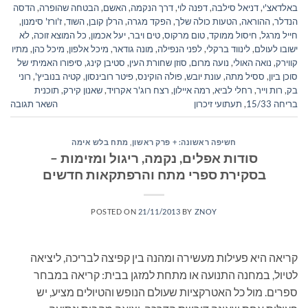
באלדאצ'י
,
דניאל סילבה
,
דפנה לוי
,
דרך הנקמה
,
האשם
,
הבטחה שהופרה
,
הדסה
הנדלר
,
ההוראה
,
הטעות כולה שלך
,
הפקד מגרה
,
הרלן קובן
,
השוד
,
ז'ורז' סימנון
,
חייל מרגל
,
חיסול ממוקד
,
טום מרקוס
,
טים ויבר
,
יעל אכמון
,
כל המוצא זוכה
,
לא
ישובו לעולם
,
לינווד ברקלי
,
לפני הנפילה
,
מונה גודאר
,
מיכל אלפון
,
מיכל כהן
,
מתיו
קווירק
,
נואה האולי
,
נועה מרום
,
סוזן שחורת העין
,
סטיבן קינג
,
סיפורו האמיתי של
סוכן ביון
,
ססיל מתה
,
עונת יובש
,
פולה הוקינס
,
פיטר רובינסון
,
קטיה בנוביץ'
,
רוני
בק
,
רות וייר
,
רחלי לביא
,
רמה איילון
,
רצח רוג'ר אקרויד
,
שאנון קירק
,
תוכנית
בריחה 15/33
,
תעתועי זיכרון
השאר תגובה
חשיפה ראשונה: + פרק ראשון
,
מתח בלש אימה
סודות אפלים, נקמה, ריגול ומזימות –
בסקירת ספרי מתח והרפתקאות חדשים
POSTED ON
21/11/2013
BY
ZNOY
קריאה היא פעילות מעשירה ומהנה בין קפיצה לבריכה, ליציאה
לטיול, במחנה התנועה או מתחת למזגן בבית: קריאה במבחר
ספרים. מול כל האטרקציות שעולם הנופש והטיולים מציע, יש