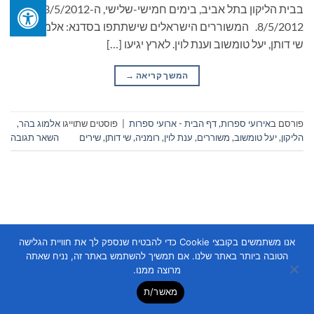
בבית הליקון בתל אביב, בימים חמישי-שלישי, ה-3/5/2012 –
8/5/2012. המשוררים הישראלים שישתתפו בסדנא: אלמוג בהר,
שי דותן, יעל טומשוב וענת לוין. לארץ יגיעו […]
המשך קריאה
→
פורסם ב
אירועי ספרות
,
דף הבית - ארועי ספרות
|
פוסטים שתוייגו
אלמוג בהר
,
הליקון
,
יעל טומשוב
,
משוררים
,
ענת לוין
,
רומניה
,
שי דותן
,
שירים
השאר תגובה
אנו משתמשים בקובצי Cookie כדי להבטיח שנספק לך את חוויית הגלישה
Copyright 2026 ©
Flatsome Theme
הטובה ביותר באתר שלנו. אם תמשיך להשתמש באתר זה, נניח שאתה
מרוצה ממנו.
מאשר/ת