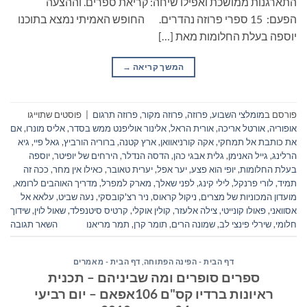
התארגנות ממושכת ואפילו שיחה: קריאת ספרים. וההצעה
הפעם: 15 ספרי פרוזה נהדרים. החופש האמיתי נמצא בתוכנו
יוספה בעלת החלומות מאת […]
המשך קריאה
→
פורסם ב
מומלצי השבוע
,
פרוזה
,
פרוזה מקור
,
פרוזה תרגום
|
פוסטים שתוייגו
אופוריה
,
אורטל אריכה
,
אורית הראל
,
אלינור אוליפנט ממש בסדר
,
אליס מונרו
,
אם
את כותבת אל תמחקי
,
אקה קורניאוואן
,
ארץ קטנה
,
ברוריה הורביץ
,
גאל פיי
,
גיא
הרלינג
,
גייל האנימן
,
גלית אבגי כהן
,
הדסה הנדלר
,
הירחים של יופיטר
,
יוספה
בעלת החלומות
,
יופי הוא פצע
,
יער אפל
,
יערית טאובר
,
כאילו אין מחר
,
ככה זה
תמיד
,
לורי פרנקל
,
לילי קינג
,
לפני שאלך
,
מארק למפרל
,
מדריך האוהבים לרומא
,
מועדון המכוניות של מצרים
,
ניקול קראוס
,
ניר רצ'קובסקי
,
נעה שביט
,
עלאא אל
אסוואני
,
פאולו קונייטי
,
צילה אלעזר
,
קולין אוקלי
,
קרטיס סיטנפלד
,
שאול לוין
,
שידוך
חלומי
,
שירלי פינצי לב
,
שמונה הרים
,
תומר קרן
,
תמר מריאנו
השאר תגובה
דף הבית - הפינה הפתוחה
,
דף הבית - מאמרים
ספרים סופרים ומה שביניהם – תכנית
ראיונות ברדיו קס"ם 106אפאם – יום רביעי