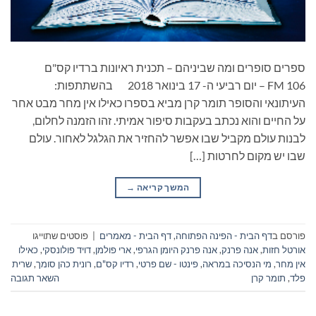
ספרים סופרים ומה שביניהם – תכנית ראיונות ברדיו קס"ם
106 FM – יום רביעי ה- 17 בינואר 2018 בהשתתפות:
העיתונאי והסופר תומר קרן מביא בספרו כאילו אין מחר מבט אחר
על החיים והוא נכתב בעקבות סיפור אמיתי. זהו הזמנה לחלום,
לבנות עולם מקביל שבו אפשר להחזיר את הגלגל לאחור. עולם
שבו יש מקום לחרטות […]
המשך קריאה
→
פורסם ב
דף הבית - הפינה הפתוחה
,
דף הבית - מאמרים
|
פוסטים שתוייגו
אורטל חזות
,
אנה פרנק
,
אנה פרנק היומן הגרפי
,
ארי פולמן
,
דויד פולונסקי
,
כאילו
אין מחר
,
מי הנסיכה במראה
,
פינטו - שם פרטי
,
רדיו קס"ם
,
רונית כהן סומך
,
שרית
פלד
,
תומר קרן
השאר תגובה