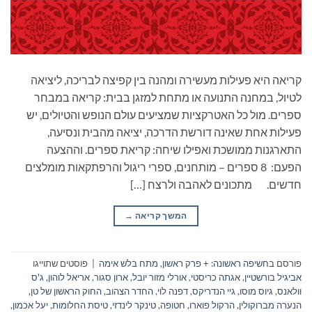
קריאה היא פעילות מעשירה ומהנה בין קפיצה לבריכה, ליציאה
לטיול, במחנה התנועה או מתחת למזגן בבית: קריאה במבחר
ספרים. מול כל האטרקציות שמציעים עולם הנופש והטיולים, יש
פעילות אחת שאינה דורשת הדרכה, יציאה מהבית ונסיעה,
התארגנות ממושכת ואפילו שיחה: קריאת ספרים. וההצעה
הפעם: 8 ספרים – מותחנים, ספרי ריגול והרפתקאות מומלצים
חדשים. מתכונים לאהבה ולרצח […]
המשך קריאה
→
פורסם ב
חשיפה ראשונה: + פרק ראשון
,
מתח בלש אימה
|
פוסטים שתוייגו
אביגיל בורשטיין
,
אגתה כריסטי
,
אורלי מזור יובל
,
ארון סגור
,
אריאל לוהון
,
ג'ס
וולאנס
,
גיוס מוסו
,
גיי הנדריקס
,
דפנה לוי
,
החדר הצהוב
,
החוק הראשון של טן
,
הנערה מברוקולין
,
הרקול פוארו
,
חטופה
,
טינקר לינדזי
,
טיסת החלומות
,
יעל אכמון
,