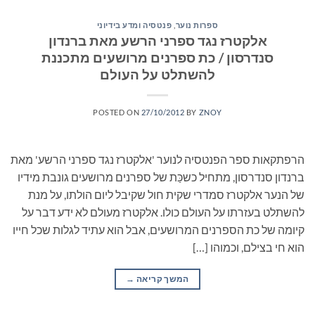
ספרות נוער
,
פנטסיה ומדע בידיוני
אלקטרז נגד ספרני הרשע מאת ברנדון
סנדרסון / כת ספרנים מרושעים מתכננת
להשתלט על העולם
POSTED ON
27/10/2012
BY
ZNOY
הרפתקאות ספר הפנטסיה לנוער 'אלקטרז נגד ספרני הרשע' מאת
ברנדון סנדרסון, מתחיל כשכַּת של ספרנים מרושעים גונבת מידיו
של הנער אלקטרז סמדרי שקית חול שקיבל ליום הולתו, על מנת
להשתלט בעזרתו על העולם כולו. אלקטרז מעולם לא ידע דבר על
קיומה של כת הספרנים המרושעים, אבל הוא עתיד לגלות שכל חייו
הוא חי בצילם, וכמוהו […]
המשך קריאה
→