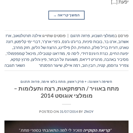
יפעת […]
המשך קריאה
→
פורסם ב
מומלצי השבוע
,
פרוזה תרגום
|
פוסטים שתוייגו
אילנה תורטלטאוב
,
ארז
אשרוב
,
ארנו בר
,
בובות סיניות
,
בריג'ט ג'ונס
,
ג'פרי ארצ'ר
,
דברי ימי קליפטון
,
דונה
טארט
,
דורית בריל פולק
,
החוחית
,
הלן פילדינג
,
הרוצח של הליצן
,
חזק מחרב
,
יפעת החיים
,
כנרת היגינס דוידי
,
ליסה סי
,
מודראנו קנטבילה
,
מיכאל קומפפמולר
,
מסיביר באהבה
,
מרגריט דיראס
,
משוגעת על הבחור
,
פיץ והליצן
,
פרנץ קפקא
,
צפריר גרוסמן
,
קטיה
,
רובין הוב
,
רמה איילון
,
שיעור הפסנתר
השאר תגובה
חשיפה ראשונה: + פרק ראשון
,
מתח בלש אימה
,
פרוזה תרגום
מתח באוויר / הרפתקאות, רצח ותעלומות –
מומלצי אוגוסט 2014
POSTED ON
31/07/2014
BY
ZNOY