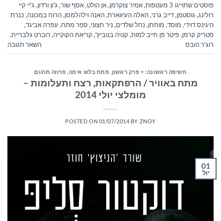
פוסטים שתוייגו
3 מעטפות
,
אמיר צוקרמן
,
אן הולט
,
אסף שור
,
ג'ון ורדון
,
ג'יי קיי
רולינג
,
גוסטמן
,
דייב גרני
,
האלה העיווארת
,
האנה וילהלמסן
,
הרוח במכונה
,
כנרת
היגינס דוידי
,
מוסד
,
מותחן
,
נחל שלדים
,
ניר חצוני
,
ספר מתח
,
עפרה אביגד
,
פטריק קרמן
,
פיטר פן חייב למות
,
קטיה בנוביץ'
,
קריאת הקוקייה
,
רוברט גלבריית
,
רוג'ר הובס
השאר תגובה
חשיפה ראשונה: + פרק ראשון
,
מתח בלש אימה
,
פרוזה תרגום
מתח באוויר / הרפתקאות, רצח ותעלומות –
מומלצי יולי 2014
POSTED ON
01/07/2014
BY
ZNOY
01
יול