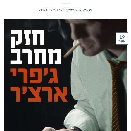
POSTED ON
19/04/2015
BY
ZNOY
19
אפר