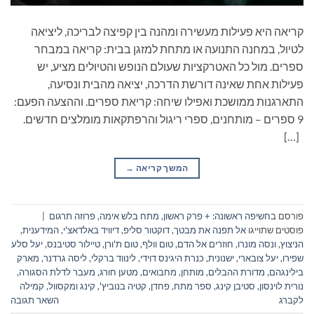
קריאה היא פעילות מעשירה ומהנה בין קפיצה לבריכה, ליציאה
לטיול, במחנה התנועה או מתחת למזגן בבית: קריאה במבחר
ספרים. מול כל האטרקציות שעולם הנופש והטיולים מציע, יש
פעילות אחת שאינה דורשת הדרכה, יציאה מהבית ונסיעה,
התארגנות ממושכת ואפילו שיחה: קריאת ספרים. וההצעה הפעם:
9 ספרים – מותחנים, ספרי ריגול והרפתקאות מומלצים חדשים.
[…]
המשך קריאה
→
פורסם ב
חשיפה ראשונה: + פרק ראשון
,
מתח בלש אימה
,
פרוזה תרגום
|
פוסטים שתוייגו
אל תפנה את מבטך
,
דוקטור סליפ
,
דיוויד באלדאצ'י
,
המידענית
,
הניצוץ
,
ונסה מונרו
,
חוזרים אל הדם
,
טום וולף
,
טום ת'ורן
,
טיילור סטיבנס
,
יעל סלע
שפירו
,
יעל צובארי
,
ישנונית
,
כנרת היגינס דוידי
,
לינווד ברקלי
,
ליסה גרדנר
,
מארק
בילינגהם
,
מדורת ההבלים
,
מותחן
,
מחבואים
,
מטען חורג
,
מעבר לדלת הסגורה
,
נורית לוינסון
,
סטיבן קינג
,
ספר מתח
,
פחדן
,
קטיה בנוביץ'
,
קינג ומקסוול
,
קמילה
לקברג
השאר תגובה