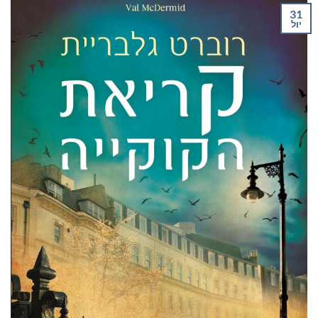
31
יול