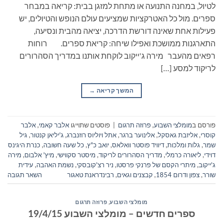
לטיול, במחנה התנועה או מתחת למזגן בבית: קריאה במבחר
ספרים. מול כל האטרקציות שמציעים עולם הנופש והטיולים, יש
פעילות אחת שאינה דורשת הדרכה, יציאה מהבית ונסיעה,
התארגנות ממושכת ואפילו שיחה: קריאת ספרים. רוחות
רפאים מהעבר מירה ג'ייקוב לוקחת אותנו במדריך הסהרורים
לריקוד למסע […]
המשך קריאה
→
פורסם ב
מומלצי השבוע
,
פרוזה תרגום
|
פוסטים שתוייגו
אלבר קאמי
,
אלבר
קוסרי
,
אליזבת גאסקל
,
אלינוער ברגר
,
אתל ויוליוס רוזנברג
,
ג'יליאן קנטור
,
גיל
שמר
,
גלות ומלכות
,
דיוויד פוסטר וואלאס
,
יואב כ"ץ
,
כל שעה חשובה
,
כנרת היגינס
דוידי
,
ליאורה כרמלי
,
מדריך הסהרורים לריקוד
,
מיסטר סקווישי
,
מיץ' אלבום
,
מירה
ג'ייקוב
,
מיתרי הקסם של פרנקי פרסטו
,
ניר רצ'קובסקי
,
נשמת האהבה
,
עידית
שורר
,
צפון ודרום 1854
,
קבצנים וגאים
,
רבינדראנת טאגור
השאר תגובה
מומלצי השבוע
,
פרוזה תרגום
ספרים חדשים – מומלצי השבוע 19/4/15