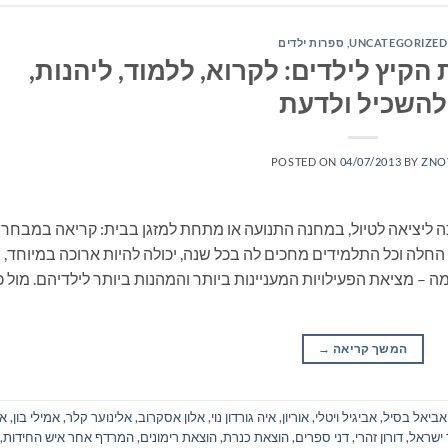
UNCATEGORIZED
,
ספרות ילדים
קיץ לילדים: לקרוא, ללמוד, ליהנות,
להשכיל ולדעת
POSTED ON
04/07/2013
BY
ZNO
ה ליציאה לטיול, במחנה התנועה או מתחת למזגן בבית: קריאה במבחר
חלה וכל התלמידים מחכים לה בכל שנה, יכולה להיות ארוכה במיוחד,
ה – מציאת הפעילויות המעניינות ביותר והמהנות ביותר לילדיהם. מול כ
המשך קריאה
→
אביאל בסיל
,
אביגיל ויטלי
,
אוריון
,
איה גורדון נוי
,
אלון אסקרוב
,
אלינוער קלר
,
אמילי בון
,
אנ
 ישראל
,
דורון זהרי
,
דני ספרים
,
הוצאת כנרת
,
הוצאת רימונים
,
המרדף אחר איש החידות
,