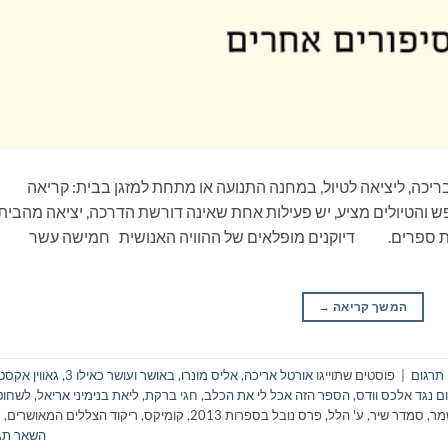
ריכה, ליציאה לטיול, במחנה התנועה או מתחת למזגן בבית: קריאה
 והטיולים מציע, יש פעילות אחת שאינה דורשת הדרכה, יציאה מהבית
יאת ספרים. דיוקנים מופלאים של ההוויה האנושית חמישה עשר
המשך קריאה
→
 תרגום
|
פוסטים שתוייגו
אורטל אריכה
,
אליס מונרו
,
באושר ועושר כאילו 3
,
גאווין אקסט
ם נגד אלכס וודס
,
הספר הזה אכל לי את הכלב
,
חגי ברקת
,
ליאת בנימיני אריאל
,
לשחוט
מר
,
סמדר שיר
,
ע' הלל
,
פרס נובל בספרות 2013
,
קומיקס
,
ריקוד הצללים המאושרים
,
השאר תג