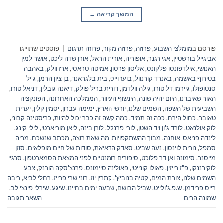
המשך קריאה
→
פורסם ב
מומלצי השבוע
,
פרוזה
,
פרוזה מקור
,
פרוזה תרגום
|
פוסטים שתוייגו
אביגייל בורשטיין
,
אגי רגנר
,
אופוריה
,
אורית הראל
,
אורן שדה ליכט
,
אושר למין
האנושי
,
אילדפונסו פלקונס
,
אליסון פרסון
,
אמיטה טראסי
,
ארז וולק
,
באהבה
בטירוף באשמה
,
באנרד קורנוול
,
בועז וייס
,
בית בלגראנד
,
בן ציון הרמן
,
ג'יל
סנטופולו
,
גיירמו דל טורו
,
גילה וולדמן
,
דורית בריל פולק
,
דיאנה גובלין
,
דניאל טורו
,
האור שאיבדנו
,
היום יהיה שונה
,
הינשוף העיוור
,
הממלכה האחרונה
,
הפונקציה
השביעית של השפה
,
השמים שלנו
,
יורשי הארץ
,
ימימה עברון
,
יסמין קלין
,
יערית
טאובר
,
כחול הירח
,
ככה זה תמיד
,
כמה קשה זה כבר יכול להיות
,
כריסטינה קבוני
,
לוק אולנאט
,
לורד ג'ון ויד השטן
,
לורי פרנקל
,
לורן בינה
,
ליאן מוריארטי
,
לילי קינג
,
לינדה פניאס-אוחנה
,
מבוך ההשתקפויות
,
מה שאת רוצה
,
מכתב שנשכח
,
מריה
סמפל
,
נורית לוינסון
,
נעה שביט
,
סאדק הדאיאת
,
סודות של חיים מופלאים
,
סוזן
מייסנר
,
סימונה ואן דר פלוכט
,
סיפורים רומנטיים לפני המצאת הסמארטפון
,
סרגיי
לוקירננקו
,
פ"ז רייזין
,
פאולו קונייטי
,
פאולינה סיימונס
,
פרנצ'סקה הורנק
,
צבע
השמים שלנו
,
צורת המים
,
קטיה בנוביץ'
,
קתרין יוז
,
רוני שרי פרייז
,
רחלי לביא
,
ריבה
רייס פרידמן
,
ש.פ.ג'ולייט
,
שביל הבושם
,
שבעה ימים בחיינו
,
שיגע
,
שירלי פינצי לב
,
שמונה הרים
השאר תגובה