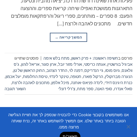
פעילות אחת שאינה דורשת הדרכה, יציאה מהבית ונסיעה,
התארגנות ממושכת ואפילו שיחה: קריאת ספרים. וההצעה
הפעם: 8 ספרים – מותחנים, ספרי ריגול והרפתקאות מומלצים
חדשים. מתכונים לאהבה ולרצח […]
המשך קריאה
→
פורסם ב
חשיפה ראשונה: + פרק ראשון
,
מתח בלש אימה
|
פוסטים שתוייגו
אביגיל בורשטיין
,
אגתה כריסטי
,
אורלי מזור יובל
,
ארון סגור
,
אריאל לוהון
,
ג'ס
וולאנס
,
גיוס מוסו
,
גיי הנדריקס
,
דפנה לוי
,
החדר הצהוב
,
החוק הראשון של טן
,
הנערה מברוקולין
,
הרקול פוארו
,
חטופה
,
טינקר לינדזי
,
טיסת החלומות
,
יעל אכמון
,
כנרת היגינס דוידי
,
לינדה פניאס-אוחנה
,
מיכל אלפון
,
מתכונים לאהבה ולרצח
,
סאלי אנדרו
,
סופי האנה
,
ספר מתח
,
צ'רלי דונלי
השאר תגובה
אנו משתמשים בקובצי Cookie כדי להבטיח שנספק לך את חוויית הגלישה
הטובה ביותר באתר שלנו. אם תמשיך להשתמש באתר זה, נניח שאתה
מרוצה ממנו.
מאשר/ת