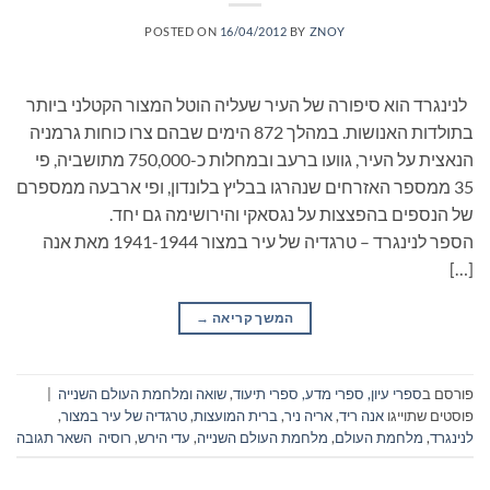
POSTED ON
16/04/2012
BY
ZNOY
לנינגרד הוא סיפורה של העיר שעליה הוטל המצור הקטלני ביותר
בתולדות האנושות. במהלך 872 הימים שבהם צרו כוחות גרמניה
הנאצית על העיר, גוועו ברעב ובמחלות כ-750,000 מתושביה, פי
35 ממספר האזרחים שנהרגו בבליץ בלונדון, ופי ארבעה ממספרם
של הנספים בהפצצות על נגסאקי והירושימה גם יחד.
הספר לנינגרד – טרגדיה של עיר במצור 1941-1944 מאת אנה
[…]
המשך קריאה
→
פורסם ב
ספרי עיון, ספרי מדע, ספרי תיעוד
,
שואה ומלחמת העולם השנייה
|
פוסטים שתוייגו
אנה ריד
,
אריה ניר
,
ברית המועצות
,
טרגדיה של עיר במצור
,
לנינגרד
,
מלחמת העולם
,
מלחמת העולם השנייה
,
עדי הירש
,
רוסיה
השאר תגובה