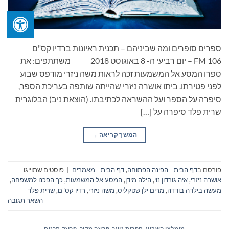
ספרים סופרים ומה שביניהם – תכנית ראיונות ברדיו קס"ם
106 FM – יום רביעי ה- 8 באוגוסט 2018 משתתפים: את
ספרו המסע אל המשמעות זכה לראות משה ניזרי מודפס שבוע
לפני פטירתו. ביתו אושרה ניזרי שהייתה שותפה בעריכת הספר,
סיפרה על הספר ועל ההשראה לכתיבתו. (הוצאת ניב) הבלוגרית
שרית פלד סיפרה על […]
המשך קריאה
→
פורסם ב
דף הבית - הפינה הפתוחה
,
דף הבית - מאמרים
|
פוסטים שתוייגו
אושרה ניזרי
,
איה גורדון נוי
,
הילה מידן
,
המסע אל המשמעות
,
כך הפכנו למשפחה
,
מעשה בילדה בודדה
,
מרים ילן שטקליס
,
משה ניזרי
,
רדיו קס"ם
,
שרית פלד
השאר תגובה
מומלצי השבוע
,
ספרות נוער
,
פרוזה מקור
,
פרוזה תרגום