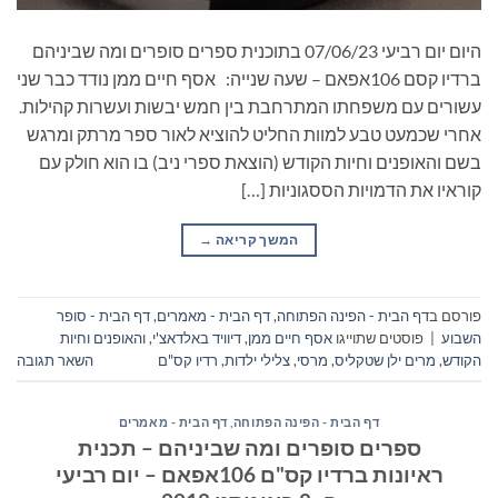
היום יום רביעי 07/06/23 בתוכנית ספרים סופרים ומה שביניהם
ברדיו קסם 106אפאם – שעה שנייה: אסף חיים ממן נודד כבר שני
עשורים עם משפחתו המתרחבת בין חמש יבשות ועשרות קהילות.
אחרי שכמעט טבע למוות החליט להוציא לאור ספר מרתק ומרגש
בשם והאופנים וחיות הקודש (הוצאת ספרי ניב) בו הוא חולק עם
קוראיו את הדמויות הססגוניות […]
המשך קריאה
→
פורסם ב
דף הבית - הפינה הפתוחה
,
דף הבית - מאמרים
,
דף הבית - סופר
השבוע
|
פוסטים שתוייגו
אסף חיים ממן
,
דיוויד באלדאצ'י
,
והאופנים וחיות
הקודש
,
מרים ילן שטקליס
,
מרסי
,
צלילי ילדות
,
רדיו קס"ם
השאר תגובה
דף הבית - הפינה הפתוחה
,
דף הבית - מאמרים
ספרים סופרים ומה שביניהם – תכנית
ראיונות ברדיו קס"ם 106אפאם – יום רביעי