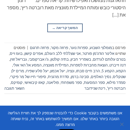
התארגנות ממושכת ואפילו שיחה: קריאת ספרים. רומן
היסטורי כובש ומותח המיילדת מוונציה מאת רוברטה ריץ', מספר
את […]
המשך קריאה
→
פורסם ב
מומלצי השבוע
,
ספרות נוער
,
פרוזה מקור
,
פרוזה תרגום
|
פוסטים
שתוייגו
אלינור הודג'מן פורטר
,
אני שצללתי ללב העולם
,
אפרים קישון
,
בועז וייס
,
בטרם עלותם לגרדום
,
בשפריר חביון
,
בתיה קולטון
,
ג'ו אברקומבי
,
גבריאל זווין
,
דנה זייברט
,
הוצאת מחברות לספרות
,
המיילדת מוונציה
,
המסע אל האי אולי
,
הקמע
,
הקמע 5
,
הרב חיים סבתו
,
ונציה
,
יעל אכמון
,
יעל סלע שפירו
,
מרים ילן
שטקליס
,
נסיך האלפים
,
סבינה ברמן
,
סדרת מרגנית
,
סיפורי חייו של מר פיקרי
,
סמדר מילוא
,
ספר המסעות
,
ספר משפחתי
,
פוליאנה
,
קאזו קיבואישי
,
קומיקס
,
רוברטה ריץ'
,
רינת שניידובר
השאר תגובה
אנו משתמשים בקובצי Cookie כדי להבטיח שנספק לך את חוויית הגלישה
הטובה ביותר באתר שלנו. אם תמשיך להשתמש באתר זה, נניח שאתה
מרוצה ממנו.