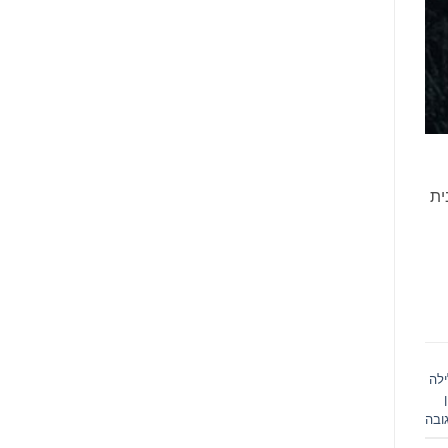
ית
ילה
ובה