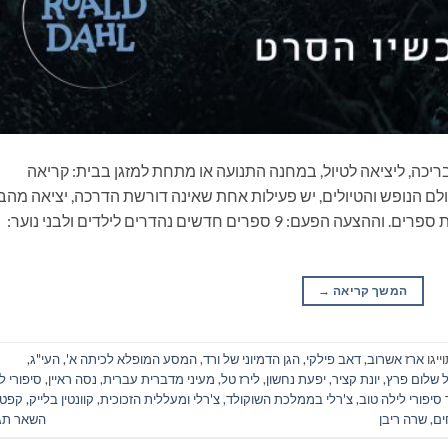
ריכה, ליציאה לטיול, במחנה התנועה או מתחת למזגן בבית: קריאה
ם הנופש והטיולים, יש פעילות אחת שאינה דורשת הדרכה, יציאה מהב
ונסיעה, התארגנות ממושכת ואפילו שיחה: קריאת ספרים. וההצעה הפעם: 9 ספרים חדשים נהדרים לילדים ולבני נוער:
המשך קריאה
→
ייגו
ארז אשרוב
,
דאב פילקי
,
הגן הדמיוני של ורד
,
המסע המופלא לכיתה א'
,
העי"ג
,
ל שלום פרץ
,
יונת קציר
,
יפעת נחשון
,
לירז טל
,
מעיני מדברית עברית
,
נסה ראיין
,
סיפורי ל
 סיפורי לילה טוב
,
צ'רלי בממלכת השוקולד
,
צ'רלי ומעללית הזכוכית
,
קוונטין בלייק
,
קפטן
ים
,
שרה ריבן
השאר תג