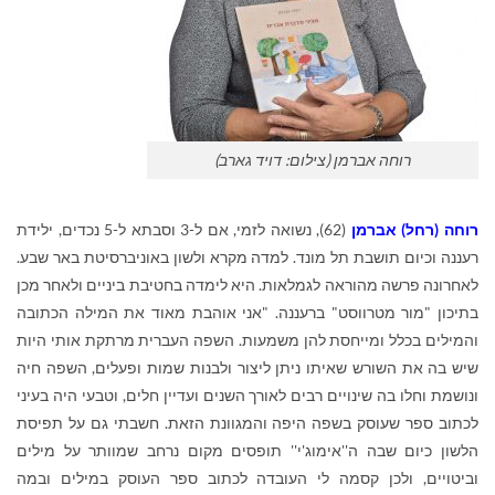
רוחה אברמן (צילום: דויד גארב)
רוחה (רחל) אברמן
(62), נשואה לזמי, אם ל-3 וסבתא ל-5 נכדים, ילידת
רעננה וכיום תושבת תל מונד. למדה מקרא ולשון באוניברסיטת באר שבע.
לאחרונה פרשה מהוראה לגמלאות. היא לימדה בחטיבת ביניים ולאחר מכן
בתיכון "מור מטרווסט" ברעננה. "אני אוהבת מאוד את המילה הכתובה
והמילים בכלל ומייחסת להן משמעות. השפה העברית מרתקת אותי היות
שיש בה את השורש שאיתו ניתן ליצור ולבנות שמות ופעלים, השפה חיה
ונושמת וחלו בה שינויים רבים לאורך השנים ועדיין חלים, וטבעי היה בעיני
לכתוב ספר שעוסק בשפה היפה והמגוונת הזאת. חשבתי גם על תפיסת
הלשון כיום שבה ה''אימוג'י'' תופסים מקום נרחב שמוותר על מילים
וביטויים, ולכן קסמה לי העובדה לכתוב ספר העוסק במילים ובמה