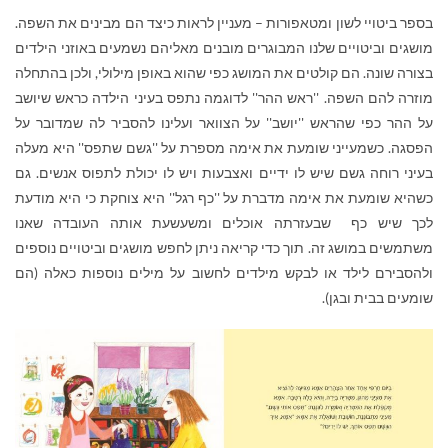
בספר ביטויי לשון ומטאפורות – מעניין לראות כיצד הם מבינים את השפה.
מושגים וביטויים שלנו המבוגרים מובנים מאליהם נשמעים באוזני הילדים
בצורה שונה. הם קולטים את המושג כפי שהוא באופן מילולי, ולכן בהתחלה
מוזרה להם השפה. ''ראש ההר'' לדוגמה נתפס בעיני הילדה כראש שיושב
על ההר כפי שהראש ''יושב'' על הצוואר ועלינו להסביר לה שמדובר על
הפסגה. כשמעייני שומעת את אימה מספרת על ''גשם שתפס'' היא מעלה
בעיני רוחה גשם שיש לו ידיים ואצבעות ויש לו יכולת לתפוס אנשים. גם
כשהיא שומעת את אימה מדברת על ''כף רגל'' היא צוחקת כי היא מודעת
לכך שיש כף שבעזרתה אוכלים ומשעשעת אותה העובדה שאנו
משתמשים במושג זה. תוך כדי קריאה ניתן לחפש מושגים וביטויים נוספים
ולהסבירם לילד או לבקש מילדים לחשוב על מילים נוספות כאלה (הם
שומעים בבית ובגן).