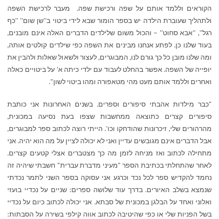
הקוראים וללמד אותם על שפה ורכישת שפה. מעבר לרכישת השפה
ולתהליך שעוברת הילדה יש בספר הומור שבא לידי ביטוי ב''שן שום'' ''כף
רגל'', ''אבא סחוט'' – והכול משום שלילדים הדברים האלה אינם מובנים,
בעוד שלנו כן. לפתע אנחנו מבינים את השפה כפי שילדים קולטים אותה,
ומה שלנו מובן כל כך גורם לנו, המבוגרים, לעצור ולשאול שאלות ולהבין את
יופייה של השפה. אפשר בהחלט לעבוד עם ילדי כיתה א' על ביטויים כאלה
ואחרים וללמד אותם מעט מהי מטאפורה ומהו ביטוי לשון".
"כבר מילדות אהבתי סיפורים וספרים. בשנים האחרונות אני כותבת
סיפורים קצרים כתוצאה ממחשבות שצפו בעת נסיעה במכונית,
מהרהורים שלי, זיכרונות שהודחקו וכו'. הייתי רוצה לכתוב ספר למבוגרים,
אבל הדברים אינם מגובשים עדיין ואני לא יכולה לציין על מה הוא יהיה. אני
מתחילה לכתוב ואז מניחה לזמן מה כך מצטברים אצלי קטעים קצרים.
לאחר שהתחלתי בכתיבת הספר "מעיני מדברת עברית" חשבתי שיהיה זה
נחמד להקדיש ספר לכל נכד וכרגע אני עסוקה בספר השני לתמר נכדתי
שנמצא בשלב האיורים. בדרך עוד שלושה ספרים: שניים על נכדיי בועזי
ואלוני ואחד על הבלגן במכונית של סבתא. אני יכולה לכתוב כיום על נכדיי
בשל הפניות שלי או כפי שהיטיבה לכתוב אווה קילפי בשירה על הסבתות: