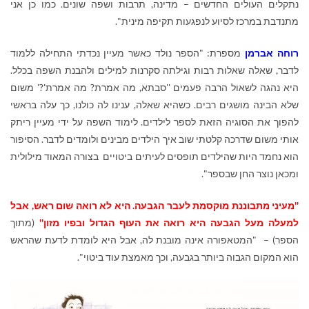
נתקלים העולים החדשים – מדינה, תרבות ושפה שונים. כמו כן אני
מתנדבת במרכז לסיוע לנפגעות תקיפה מינית".
רוחה אברמן
מספרת: "הספר נולד כאשר מעיין נכדתי התחילה ללמוד
לדבר, שאלה שאלות רבות וגילתה סקרנות למילים ולהבנת השפה בכלל.
היא נהגה לשאול הרבה פעמים ''סבתא, מה אמרת? מה אמרת'?' משום
שלא הבינה מושגים רבים. כשהיא שאלה, ענינו לה כולנו, כך עלה בראשי
להפוך את הסוגיה הזאת לספר לילדים. לימוד השפה על ידי מעיין ריתק
אותי משום שדרכה קלטתי שוב איך הילדים מבינים ולומדים לדבר. הסיפור
הוא נחמד היות שהילדים תופסים לעיתים ביטויים בצורה המאוד מילולית
ומכאן נוצר החן שבספר".
''מעיני מתבוננת מוקסמת לעבר הגבעה. היא לא רואה שום ראש, אבל
למעלה מעל הגבעה היא רואה את העוף הגדול ובפיו מזון''
(מתוך
הספר) – "המטאפורה אינה מובנת לה, אבל היא לומדת לדעת שהראש
הוא המקום הגבוה ביותר בגבעה, וכך מאמצת עוד ביטוי".