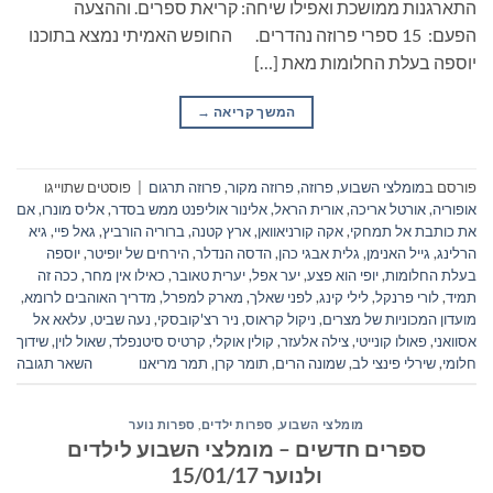
התארגנות ממושכת ואפילו שיחה: קריאת ספרים. וההצעה
הפעם: 15 ספרי פרוזה נהדרים. החופש האמיתי נמצא בתוכנו
יוספה בעלת החלומות מאת […]
המשך קריאה
→
פורסם ב
מומלצי השבוע
,
פרוזה
,
פרוזה מקור
,
פרוזה תרגום
|
פוסטים שתוייגו
אופוריה
,
אורטל אריכה
,
אורית הראל
,
אלינור אוליפנט ממש בסדר
,
אליס מונרו
,
אם
את כותבת אל תמחקי
,
אקה קורניאוואן
,
ארץ קטנה
,
ברוריה הורביץ
,
גאל פיי
,
גיא
הרלינג
,
גייל האנימן
,
גלית אבגי כהן
,
הדסה הנדלר
,
הירחים של יופיטר
,
יוספה
בעלת החלומות
,
יופי הוא פצע
,
יער אפל
,
יערית טאובר
,
כאילו אין מחר
,
ככה זה
תמיד
,
לורי פרנקל
,
לילי קינג
,
לפני שאלך
,
מארק למפרל
,
מדריך האוהבים לרומא
,
מועדון המכוניות של מצרים
,
ניקול קראוס
,
ניר רצ'קובסקי
,
נעה שביט
,
עלאא אל
אסוואני
,
פאולו קונייטי
,
צילה אלעזר
,
קולין אוקלי
,
קרטיס סיטנפלד
,
שאול לוין
,
שידוך
חלומי
,
שירלי פינצי לב
,
שמונה הרים
,
תומר קרן
,
תמר מריאנו
השאר תגובה
מומלצי השבוע
,
ספרות ילדים
,
ספרות נוער
ספרים חדשים – מומלצי השבוע לילדים
ולנוער 15/01/17