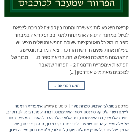
קריאה היא פעילות מעשירה ומהנה בין קפיצה לבריכה, ליציאה
לטיול, במחנה התנועה או מתחת למזגן בבית: קריאה במבחר
ספרים. מול כל האטרקציות שעולם הנופש והטיולים מציע, יש
פעילות אחת שאינה דורשת הדרכה, יציאה מהבית ונסיעה,
התארגנות ממושכת ואפילו שיחה: קריאת ספרים. מבוך של
הפתעות אימפריית הדממה 2 – הפרוור שמעבר
לכוכבים מאת מ"ט אנדרסון […]
המשך קריאה
→
פורסם ב
מומלצי השבוע
,
ספרות נוער
|
פוסטים שתוייגו
אימפריית הדממה
,
ג'יימס דשנר
,
ג'סיקה סורנסון
,
גיסורי האולימפוס
,
דבורה עומר
,
דבי איילון
,
דוקרב
,
דיוויד באלדאצ'י
,
דם האולימפוס
,
דנה אלעזר הלוי
,
הכחול האבוד
,
המעניק
,
הסוד
של אלה ומייקה
,
הפרוור שמעבר לכוכבים
,
הרץ במבוך
,
חנה בן צבי גורן
,
יעל
אכמון
,
יעל ענבר
,
להעריץ את ג'נה פוקס
,
לויס לורי
,
מ"ט אנדרסון
,
מאירה פירון
,