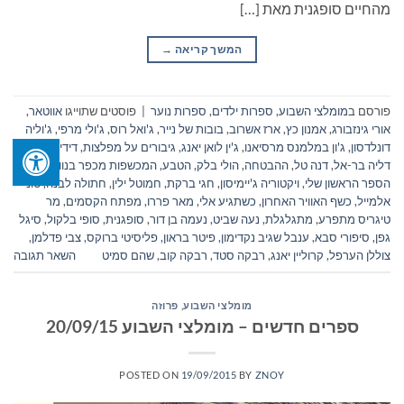
מהחיים סופגנית מאת […]
המשך קריאה
→
פורסם ב
מומלצי השבוע
,
ספרות ילדים
,
ספרות נוער
|
פוסטים שתוייגו
אווטאר
,
אורי גינזבורג
,
אמנון כץ
,
ארז אשרוב
,
בובות של נייר
,
ג'ואל רוס
,
ג'ולי מרפי
,
ג'וליה
דונלדסון
,
ג'ון במלמנס מרסיאנו
,
ג'ין לואן יאנג
,
גיבורים על מפלצות
,
דידי פרימור
,
דליה בר-אל
,
דנה טל
,
ההבטחה
,
הולי בלק
,
הטבע
,
המכשפות מכפר בנוונטו
,
הספר הראשון שלי
,
ויקטוריה ג'יימיסון
,
חגי ברקת
,
חמוטל ילין
,
חתולה לבנה
,
טוני
אלמייל
,
כשף האוויר האחרון
,
כשתגיע אלי
,
מאר פררו
,
מפתח הקסמים
,
מר
טיגריס מתפרע
,
מתגלגלת
,
נעה שביט
,
נעמה בן דור
,
סופגנית
,
סופי בלקול
,
סיגל
גפן
,
סיפורי סבא
,
ענבל שגיב נקדימון
,
פיטר בראון
,
פליסיטי ברוקס
,
צבי פדלמן
,
צוללן הערפל
,
קרוליין יאנג
,
רבקה סטד
,
רבקה קוב
,
שהם סמיט
השאר תגובה
מומלצי השבוע
,
פרוזה
ספרים חדשים – מומלצי השבוע 20/09/15
POSTED ON
19/09/2015
BY
ZNOY