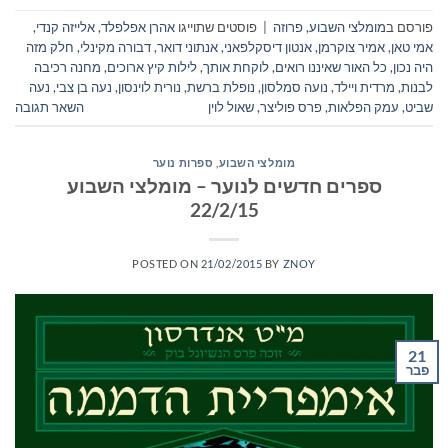
פורסם ב
מומלצי השבוע
,
פרוזה
|
פוסטים שתוייגו
אהרן אפלפלד
,
אלייזה קנדי
,
אמי טאן
,
אמיר צוקרמן
,
אנטון דיסקלפאני
,
אנתוני דואר
,
דבורה מקינלי
,
חלק מזה
היה נכון
,
כל האור שאיננו רואים
,
לוקחת אותך
,
לילות קיץ ארוכים
,
מחנה רכיבה
לבנות
,
מרדית ויילד
,
נועה סמלסון
,
נופלת ברשת
,
נורית לוינסון
,
נעה בן צבי
,
נעה
שביט
,
עמק הפלאות
,
פרס פוליצר
,
שאול לוין
השאר תגובה
מומלצי השבוע
,
ספרות נוער
ספרים חדשים לנוער – מומלצי השבוע
22/2/15
POSTED ON
21/02/2015
BY
ZNOY
21
פבר