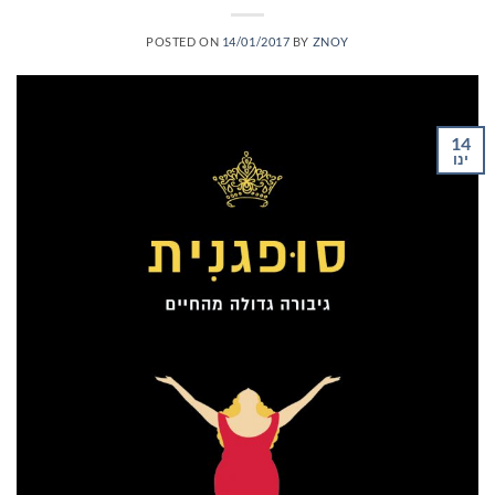
POSTED ON
14/01/2017
BY
ZNOY
14
ינו