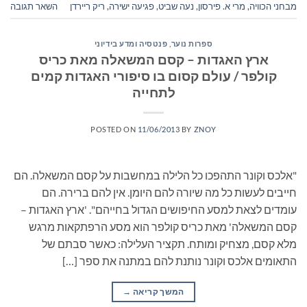
מבחני הכוויה
,
מרי א. פירסון
,
נעה שביט
,
פגיעה ישירה
,
ריק ריירדן
השאר תגובה
ספרות נוער
,
פנטסיה ומדע בידיוני
ארץ האגדות – קסם המשאלה מאת כריס
קולפר / עולם קסום בו סיפורי האגדות קמים
לתחייה
POSTED ON
11/06/2013
BY
ZNOY
"אלכס וקונר התהפכו כל הלילה במחשבות על קסם המשאלה. הם
חייבים לעשות כל מה שיורה להם היומן. אין להם ברירה. הם
עומדים לצאת למסע החיפושים הגדול בחייהם". 'ארץ האגדות –
קסם המשאלה' מאת כריס קולפר הוא מסע הרפתקאות מרגש
מלא קסם, מצחיק ומותח. תקציר העלילה: כאשר סבתם של
התאומים אלכס וקונר נותנת להם במתנה את ספר […]
המשך קריאה
→