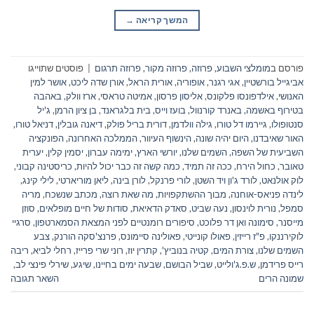
המשך קריאה
→
פורסם ב
מומלצי השבוע
,
פרוזה
,
פרוזה מקור
,
פרוזה תרגום
|
פוסטים שתוייגו
אביגייל בורשטיין
,
אגי רגנר
,
אופוריה
,
אורית הראל
,
אורן שדה ליכט
,
אושר למין
האנושי
,
אילדפונסו פלקונס
,
אליסון פרסון
,
אמיטה טראסי
,
ארז וולק
,
באהבה
בטירוף באשמה
,
באנרד קורנוול
,
בועז וייס
,
בית בלגראנד
,
בן ציון הרמן
,
ג'יל
סנטופולו
,
גיירמו דל טורו
,
גילה וולדמן
,
דורית בריל פולק
,
דיאנה גובלין
,
דניאל טורו
,
האור שאיבדנו
,
היום יהיה שונה
,
הינשוף העיוור
,
הממלכה האחרונה
,
הפונקציה
השביעית של השפה
,
השמים שלנו
,
יורשי הארץ
,
ימימה עברון
,
יסמין קלין
,
יערית
טאובר
,
כחול הירח
,
ככה זה תמיד
,
כמה קשה זה כבר יכול להיות
,
כריסטינה קבוני
,
לוק אולנאט
,
לורד ג'ון ויד השטן
,
לורי פרנקל
,
לורן בינה
,
ליאן מוריארטי
,
לילי קינג
,
לינדה פניאס-אוחנה
,
מבוך ההשתקפויות
,
מה שאת רוצה
,
מכתב שנשכח
,
מריה
סמפל
,
נורית לוינסון
,
נעה שביט
,
סאדק הדאיאת
,
סודות של חיים מופלאים
,
סוזן
מייסנר
,
סימונה ואן דר פלוכט
,
סיפורים רומנטיים לפני המצאת הסמארטפון
,
סרגיי
לוקירננקו
,
פ"ז רייזין
,
פאולו קונייטי
,
פאולינה סיימונס
,
פרנצ'סקה הורנק
,
צבע
השמים שלנו
,
צורת המים
,
קטיה בנוביץ'
,
קתרין יוז
,
רוני שרי פרייז
,
רחלי לביא
,
ריבה
רייס פרידמן
,
ש.פ.ג'ולייט
,
שביל הבושם
,
שבעה ימים בחיינו
,
שיגע
,
שירלי פינצי לב
,
שמונה הרים
השאר תגובה