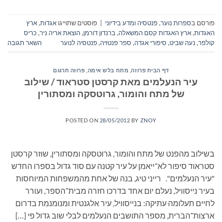
פורסם ב
ספרות נוער
,
פנטסיה ומדע בידיוני
|
פוסטים שתוייגו
אגדות
,
ארץ
האגדות
,
ארץ האגדות קסם המשאלה
,
ברנדון דורמן
,
הוצאת אריה ניר
,
כריס
קולפר
,
נעה שביט
,
סיפורי אגדה
,
ספר פנטזיה
,
פנטסיה לנוער
השאר תגובה
דף הבית פרוזה
,
מתח בלש אימה
,
פרוזה תרגום
עיר הנעלמים מאת קרסטן סטראוד / שילוב
של מתח והומור, גרוטסקה ומסתורין
POSTED ON
28/05/2012
BY
ZNOY
בשילוב מהפנט של מתח והומור, גרוטסקה ומסתורין, שוזר קרסטן
סטראוד סיפור לא־ייאמן על עיר קטנה עם סוד גדול בספרו החדש
"עיר הנעלמים". רייני טיג, בנה של אחת מהמשפחות המיוחסות
בעיר נייסוויל, נעלם יום אחד בדרכו חזרה מבית־הספר, ועורר
לחיים תעלומה עתיקה: בנייסוויל, עיר אלגנטית ומנומנמת בדרום
ארצות־הברית, מספר התושבים הנעלמים לבלי שוב גדול פי […]