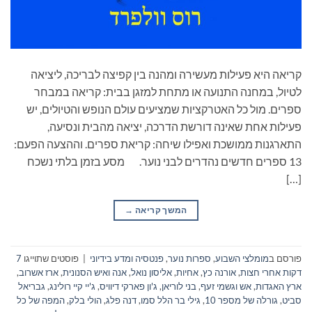
קריאה היא פעילות מעשירה ומהנה בין קפיצה לבריכה, ליציאה
לטיול, במחנה התנועה או מתחת למזגן בבית: קריאה במבחר
ספרים. מול כל האטרקציות שמציעים עולם הנופש והטיולים, יש
פעילות אחת שאינה דורשת הדרכה, יציאה מהבית ונסיעה,
התארגנות ממושכת ואפילו שיחה: קריאת ספרים. וההצעה הפעם:
13 ספרים חדשים נהדרים לבני נוער. מסע בזמן בלתי נשכח
[…]
המשך קריאה
→
פורסם ב
מומלצי השבוע
,
ספרות נוער
,
פנטסיה ומדע בידיוני
|
פוסטים שתוייגו
7
דקות אחרי חצות
,
אורנה כץ
,
אחיות
,
אליסון נואל
,
אנה ואיש הסנונית
,
ארז אשרוב
,
ארץ האגדות
,
אש וגשמי זעף
,
בני לוריאן
,
ג'ון פארקי דיוויס
,
ג'יי קיי רולינג
,
גבריאל
סביט
,
גורלה של מספר 10
,
גילי בר הלל סמו
,
דנה פלג
,
הולי בלק
,
המפה של כל