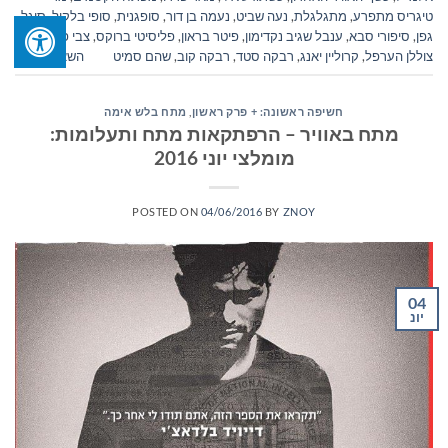
טיגריס מתפרע
,
מתגלגלת
,
נעה שביט
,
נעמה בן דור
,
סופגנית
,
סופי בלקול
,
סיגל
גפן
,
סיפורי סבא
,
ענבל שגיב נקדימון
,
פיטר בראון
,
פליסיטי ברוקס
,
צבי פדלמן
,
צוללן הערפל
,
קרוליין יאנג
,
רבקה סטד
,
רבקה קוב
,
שהם סמיט
השאר תגובה
חשיפה ראשונה: + פרק ראשון
,
מתח בלש אימה
מתח באוויר – הרפתקאות מתח ותעלומות:
מומלצי יוני 2016
POSTED ON
04/06/2016
BY
ZNOY
04
יונ