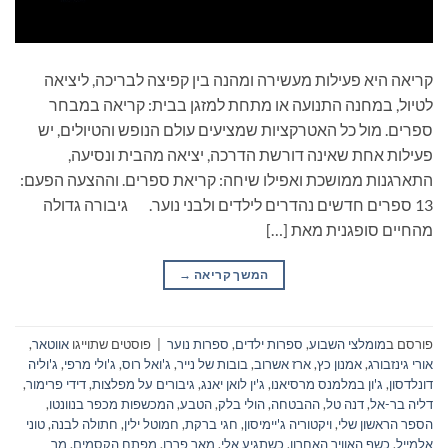
קריאה היא פעילות מעשירה ומהנה בין קפיצה לבריכה, ליציאה
לטיול, במחנה התנועה או מתחת למזגן בבית: קריאה במבחר
ספרים. מול כל האטרקציות שמציעים עולם הנופש והטיולים, יש
פעילות אחת שאינה דורשת הדרכה, יציאה מהבית ונסיעה,
התארגנות ממושכת ואפילו שיחה: קריאת ספרים. וההצעה הפעם:
13 ספרים חדשים נהדרים לילדים ולבני נוער. גיבורה גדולה
מהחיים סופגנית מאת […]
המשך קריאה
→
פורסם ב
מומלצי השבוע
,
ספרות ילדים
,
ספרות נוער
|
פוסטים שתוייגו
אווטאר
,
אורי גינזבורג
,
אמנון כץ
,
ארז אשרוב
,
בובות של נייר
,
ג'ואל רוס
,
ג'ולי מרפי
,
ג'וליה
דונלדסון
,
ג'ון במלמנס מרסיאנו
,
ג'ין לואן יאנג
,
גיבורים על מפלצות
,
דידי פרימור
,
דליה בר-אל
,
דנה טל
,
ההבטחה
,
הולי בלק
,
הטבע
,
המכשפות מכפר בנוונטו
,
הספר הראשון שלי
,
ויקטוריה ג'יימיסון
,
חגי ברקת
,
חמוטל ילין
,
חתולה לבנה
,
טוני
אלמייל
,
כשף האוויר האחרון
,
כשתגיע אלי
,
מאר פררו
,
מפתח הקסמים
,
מר