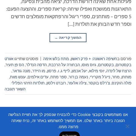
פעילות אחת שאינה דורשת הדרכה, יציאה מהבית ונסיעה,
התארגנות ממושכת ואפילו שיחה: קריאת ספרים. וההצעה הפעם:
5 ספרים – מותחנים, ספרי ריגול והרפתקאות מומלצים חדשים
וספר חדש הבוחן את תולדות […]
המשך קריאה
→
פורסם ב
חשיפה ראשונה: + פרק ראשון
,
מתח בלש אימה
|
פוסטים שתוייגו
אוורט
בקסטרום
,
בקסטרום
,
גיוס מוסו
,
הבחורה על הרכבת
,
הדסה הנדלר
,
הס פן תעיר
,
הרצח של לינדה
,
יוסי מילוא
,
יעל אכמון
,
לייף ג. ו. פרסון
,
מו היידר
,
מונה גודאר
,
מותחן
,
מחר
,
נייג'ל מקרירי
,
נעמה בן דור
,
ספר מתח
,
עדים אילמים
,
עונש מוות
,
פולה הוקינס
,
צ'רלס בוקסר
,
צילה אלעזר
,
רוברט וילסון
,
תולדות הזיהוי הפלילי
השאר תגובה
אנו משתמשים בקובצי Cookie כדי להבטיח שנספק לך את חוויית הגלישה
הטובה ביותר באתר שלנו. אם תמשיך להשתמש באתר זה, נניח שאתה
מרוצה ממנו.