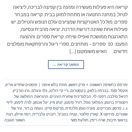
קריאה היא פעילות מעשירה ומהנה בין קפיצה לבריכה, ליציאה
לטיול, במחנה התנועה או מתחת למזגן בבית: קריאה במבחר
ספרים. מול כל האטרקציות שמציעים עולם הנופש והטיולים, יש
פעילות אחת שאינה דורשת הדרכה, יציאה מהבית ונסיעה,
התארגנות ממושכת ואפילו שיחה: קריאת ספרים. וההצעה
הפעם: 10 ספרים – מותחנים, ספרי ריגול והרפתקאות מומלצים
חדשים. האיש משומקום […]
המשך קריאה
→
פורסם ב
חשיפה ראשונה: + פרק ראשון
,
מתח בלש אימה
|
פוסטים שתוייגו
אריק
אקסל סונד
,
בנג'מין בלאק
,
בקסטרום
,
ג'יי קיי רולינג
,
גלוי ונעלם
,
גרג הורביץ
,
דניאל סילבה
,
דפנה לוי
,
הבלונדינית שחורת העיניים
,
ההוראות
,
החולשה של
ויקטוריה ברגמן
,
המלאך נופל
,
ז'ורז' סימנון
,
יונתן פיין
,
יעל אכמון
,
לורה ליפמן
,
לייף
ג. ו. פרסון
,
מבריקים
,
מגרה טומן מלכודת
,
מרקוס סייקי
,
נעמה בן דור
,
עיר של
שוטרים
,
פרויקט X
,
קארין סלוטר
,
קטיה בנוביץ'
,
רוברט גלבריית
,
רמה איילון
,
רצח
בראשי תיבות
,
שרה ריפין
,
תולעת משי
השאר תגובה