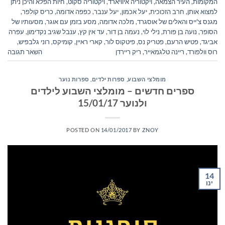
המקומות
,
העיר הצמאה
,
ויקטוריה איוויארד
,
ויקטוריה סקוט
,
חיות הפלא והיכן ניתן
למצוא אותן
,
חרב הזכוכית
,
יעל אכמון
,
יעל ענבר
,
כפפה אדומה
,
כריס קולפר
,
מגנס צ'ייס והאלים של אוסגרד
,
מלכה אדומה
,
מסע בזמן עם אוגר
,
מסעותיו של
הסופר
,
נועה בן פורת
,
נילי לוי
,
נעמה בן דור
,
עד אין קץ
,
ענבל שגיב נקדימון
,
עפרה
אביגד
,
פטיש הרעם
,
פטריק נס
,
פיטקוס לור
,
קארי ראיין
,
קומיקס
,
רוני גלבפיש
,
רוס וולפורד
,
ריינה טלגמאייר
,
ריק ריירדן
השאר תגובה
מומלצי השבוע
,
ספרות ילדים
,
ספרות נוער
ספרים חדשים – מומלצי השבוע לילדים
ולנוער 15/01/17
POSTED ON
14/01/2017
BY
ZNOY
14
ינו