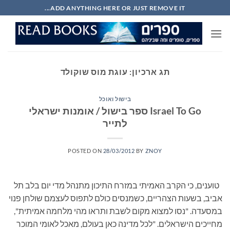
Ski
ADD ANYTHING HERE OR JUST REMOVE IT...
t
conten
תג ארכיון:
עוגת מוס שוקולד
בישול ואוכל
Israel To Go ספר בישול / אומנות ישראלי
לתייר
POSTED ON
28/03/2012
BY
ZNOY
טוענים, כי הקרב האמיתי במזרח התיכון מתנהל מדי יום בלב תל
אביב, בשעות הצהריים, כשמנסים כולם לתפוס לעצמם שולחן פנוי
במסעדה. "נסו למצוא מקום לשבת ותראו מהי מלחמה אמיתית",
מחייכים הישראלים. "לכל מדינה כאן בעולם, מאכל לאומי המוכר