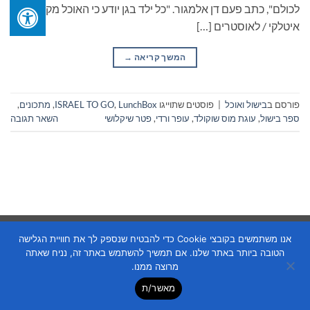
לכולם", כתב פעם דן אלמגור. "כל ילד בגן יודע כי האוכל מקרוני הוא
איטלקי / לאוסטרים […]
המשך קריאה
→
פורסם ב
בישול ואוכל
|
פוסטים שתוייגו
LunchBox
,
ISRAEL TO GO
,
מתכונים
,
ספר בישול
,
עוגת מוס שוקולד
,
עופר ורדי
,
פטר שיקלושי
השאר תגובה
Copyright 2026 ©
Flatsome Theme
אנו משתמשים בקובצי Cookie כדי להבטיח שנספק לך את חוויית הגלישה
הטובה ביותר באתר שלנו. אם תמשיך להשתמש באתר זה, נניח שאתה
מרוצה ממנו.
מאשר/ת