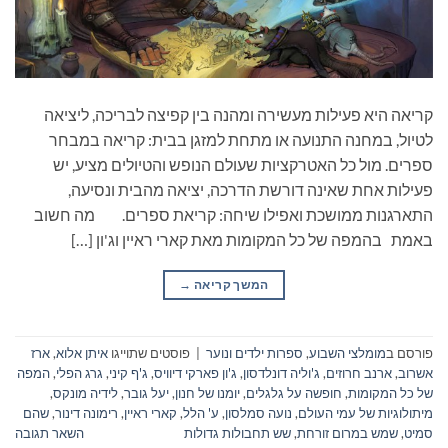
קריאה היא פעילות מעשירה ומהנה בין קפיצה לבריכה, ליציאה
לטיול, במחנה התנועה או מתחת למזגן בבית: קריאה במבחר
ספרים. מול כל האטרקציות שעולם הנופש והטיולים מציע, יש
פעילות אחת שאינה דורשת הדרכה, יציאה מהבית ונסיעה,
התארגנות ממושכת ואפילו שיחה: קריאת ספרים. מה חשוב
באמת בהמפה של כל המקומות מאת קארי ראיין וג'ון […]
המשך קריאה
→
פורסם ב
מומלצי השבוע
,
ספרות ילדים ונוער
|
פוסטים שתוייגו
איתן אלוא
,
ארז
אשרוב
,
ארנב חרוזים
,
ג'וליה דונלדסון
,
ג'ון פארקי דיוויס
,
ג'ף קיני
,
גרג הפלי
,
המפה
של כל המקומות
,
חופשה על גלגלים
,
יומנו של חנון
,
יעל גובר
,
לידיה מונקס
,
מיתולוגיות של עמי העולם
,
נועה סמלסון
,
ע' הלל
,
קארי ראיין
,
רימונה דינור
,
שהם
סמיט
,
שמש במרום זורחת
,
שש תחבולות גדולות
השאר תגובה