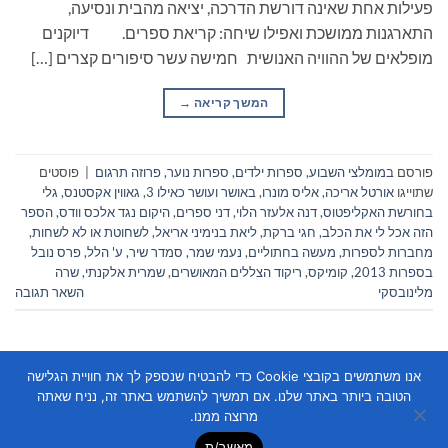
פעילות אחת שאינה דורשת הדרכה, יציאה מהבית ונסיעה,
התארגנות ממושכת ואפילו שיחה: קריאת ספרים. דיוקנים
מופלאים של ההוויה האנושית חמישה עשר סיפורים קצרים […]
המשך קריאה
→
פורסם ב
מומלצי השבוע
,
ספרות ילדים
,
ספרות נוער
,
פרוזה תרגום
|
פוסטים
שתוייגו
אורטל אריכה
,
אליס מונרו
,
באושר ועושר כאילו 3
,
גאווין אקסטנס
,
גלי
בחורשת האקליפטוס
,
דנה אלעזר הלוי
,
דני ספרים
,
היקום נגד אלכס וודס
,
הספר
הזה אכל לי את הכלב
,
חגי ברקת
,
ליאת בנימיני אריאל
,
לשחוטת או לא לשחות
,
מחברות לספרות
,
מעשה בחתוליים
,
נעמי שמר
,
סמדר שיר
,
ע' הלל
,
פרס נובל
בספרות 2013
,
קומיקס
,
ריקוד הצללים המאושרים
,
שמרית אלקנתי
,
שרה
מלינובסקי
השאר תגובה
אנו משתמשים בקובצי Cookie כדי להבטיח שנספק לך את חוויית הגלישה
הטובה ביותר באתר שלנו. אם תמשיך להשתמש באתר זה, נניח שאתה
מרוצה ממנו.
מאשר/ת