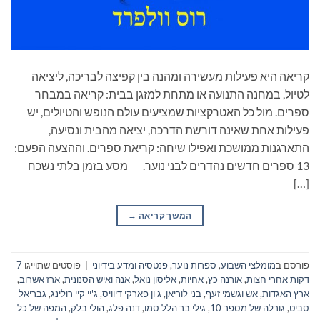
קריאה היא פעילות מעשירה ומהנה בין קפיצה לבריכה, ליציאה
לטיול, במחנה התנועה או מתחת למזגן בבית: קריאה במבחר
ספרים. מול כל האטרקציות שמציעים עולם הנופש והטיולים, יש
פעילות אחת שאינה דורשת הדרכה, יציאה מהבית ונסיעה,
התארגנות ממושכת ואפילו שיחה: קריאת ספרים. וההצעה הפעם:
13 ספרים חדשים נהדרים לבני נוער. מסע בזמן בלתי נשכח
[…]
המשך קריאה
→
פורסם ב
מומלצי השבוע
,
ספרות נוער
,
פנטסיה ומדע בידיוני
|
פוסטים שתוייגו
7
דקות אחרי חצות
,
אורנה כץ
,
אחיות
,
אליסון נואל
,
אנה ואיש הסנונית
,
ארז אשרוב
,
ארץ האגדות
,
אש וגשמי זעף
,
בני לוריאן
,
ג'ון פארקי דיוויס
,
ג'יי קיי רולינג
,
גבריאל
סביט
,
גורלה של מספר 10
,
גילי בר הלל סמו
,
דנה פלג
,
הולי בלק
,
המפה של כל