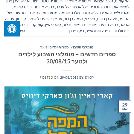
המקומות
,
העיר הצמאה
,
ויקטוריה איוויארד
,
ויקטוריה סקוט
,
חיות הפלא והיכן ניתן
למצוא אותן
,
חרב הזכוכית
,
יעל אכמון
,
יעל ענבר
,
כפפה אדומה
,
כריס קולפר
,
מגנס צ'ייס והאלים של אוסגרד
,
מלכה אדומה
,
מסע בזמן עם אוגר
,
מסעותיו של
הסופר
,
נועה בן פורת
,
נילי לוי
,
נעמה בן דור
,
עד אין קץ
,
ענבל שגיב נקדימון
,
עפרה
אביגד
,
פטיש הרעם
,
פטריק נס
,
פיטקוס לור
,
קארי ראיין
,
קומיקס
,
רוני גלבפיש
,
רוס וולפורד
,
ריינה טלגמאייר
,
ריק ריירדן
השאר תגובה
מומלצי השבוע
,
ספרות ילדים ונוער
ספרים חדשים – מומלצי השבוע לילדים
ולנוער 30/08/15
POSTED ON
29/08/2015
BY
ZNOY
29
אוג