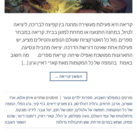
קריאה היא פעילות מעשירה ומהנה בין קפיצה לבריכה, ליציאה
לטיול, במחנה התנועה או מתחת למזגן בבית: קריאה במבחר
ספרים. מול כל האטרקציות שעולם הנופש והטיולים מציע, יש
פעילות אחת שאינה דורשת הדרכה, יציאה מהבית ונסיעה,
התארגנות ממושכת ואפילו שיחה: קריאת ספרים. מה חשוב
באמת בהמפה של כל המקומות מאת קארי ראיין וג'ון […]
המשך קריאה
→
פורסם ב
מומלצי השבוע
,
ספרות ילדים ונוער
|
פוסטים שתוייגו
איתן אלוא
,
ארז
אשרוב
,
ארנב חרוזים
,
ג'וליה דונלדסון
,
ג'ון פארקי דיוויס
,
ג'ף קיני
,
גרג הפלי
,
המפה
של כל המקומות
,
חופשה על גלגלים
,
יומנו של חנון
,
יעל גובר
,
לידיה מונקס
,
מיתולוגיות של עמי העולם
,
נועה סמלסון
,
ע' הלל
,
קארי ראיין
,
רימונה דינור
,
שהם
סמיט
,
שמש במרום זורחת
,
שש תחבולות גדולות
השאר תגובה