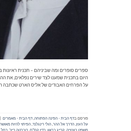
היום בתכנית שמענו לצד שירים נפלאים, את הה
על הפרחים האבודים של אליס הארט שכתבה הולי
פורסם ב
דף הבית - הפינה הפתוחה
,
דף הבית - מאמרים
|
על העץ
,
הדרך אל ההר
,
הולי רינגלנד
,
הפיתוי להיות מאושר
משפט בוונציה
,
קרייג בראון
,
רדיו קס"ם
,
רוברטה ריץ'
,
רחל א