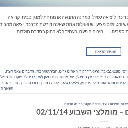
ריכה, ליציאה לטיול, במחנה התנועה או מתחת למזגן בבית: קריאה
 והטיולים מציע, יש פעילות אחת שאינה דורשת הדרכה, יציאה מהבית
את ספרים. היה היה פעם, בעתיד הלא רחוק בסדרת תולדות
המשך קריאה
→
וזפין מונצאנבאכר
,
גרגואר דלקור
,
האחים גרים
,
הבית שאהבתי
,
הדברים שאני רוצה
,
ה
,
טטיאנה דה רוניי
,
ילדי עץ הסיגלון
,
יעל אכמון
,
כריסטיאן ז'אק
,
לדיסלב פוקס
,
לוסי פולי
אבידות והמציאות
,
פאר פרידמן
,
פליקס סלטן
,
קטיה בנוביץ'
,
רוברטה ריץ'
,
שורף הגופות
השאר תג
בוע
,
ספרות נוער
,
פרוזה מקור
,
פרוזה תרגום
ומלצי השבוע 02/11/14