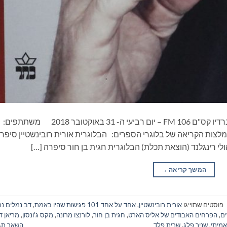
ספרים סופרים ומה שביניהם – תכנית ראיונות ברדיו קס"ם 106 FM – יום רביעי ה- 31 באוקטובר 018
מלצות הקריאה של בלוגרי הספרים: הבלוגרית אורית רובינשטיין סיפר
 רינגלנד (הוצאת תכלת) הבלוגרית חגית בן חור סיפרה […]
המשך קריאה
→
פוסטים שתוייגו
אורית רובינשטיין
,
אחד על אחד 101 פגישות שהיו באמת
,
דב נמלים נ
ים
,
הפרחים האבודים של אליס הארט
,
חגית בן חור
,
לורנצו מרונה
,
מקס ג'ונסון
,
מריאן דו
מיתי
,
שניר פלג
,
שרית פלד
השאר תג