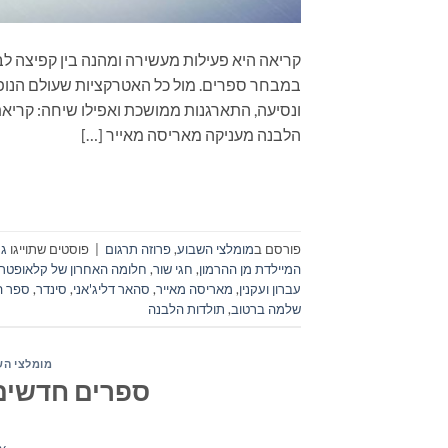
קריאה היא פעילות מעשירה ומהנה בין קפיצה לב
במבחר ספרים. מול כל האטרקציות שעולם הנופש
ונסיעה, התארגנות ממושכת ואפילו שיחה: קרי
הלבנה מעניקה מאריסה מאייר […]
פורסם ב
מומלצי השבוע
,
פרוזה תרגום
|
פוסטים שתוייגו
ג'
המיילדת מן ההרמון
,
חגי שור
,
חלומה האחרון של קלאופטר
עברון ועקנין
,
מאריסה מאייר
,
סהאר דליג'אני
,
סינדר
,
ספר ה
שלמה ברטוב
,
תולדות הלבנה
מומלצי הש
ספרים חדשים – מ