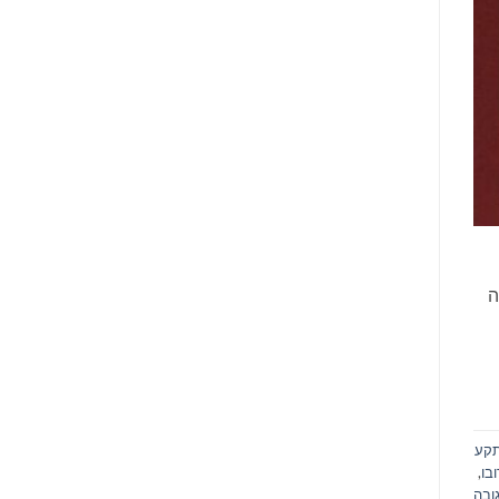
2 משתתפים:
ה
תקע
בו
,
ובה