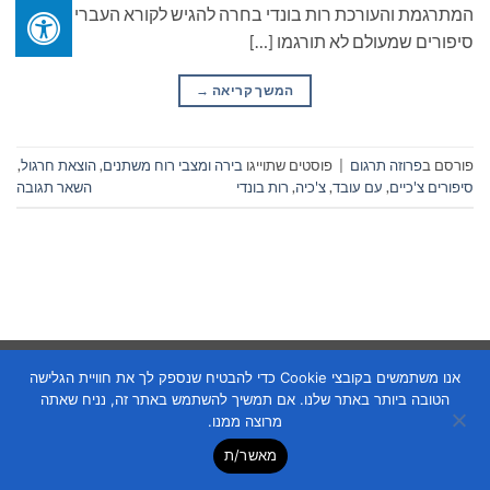
המתרגמת והעורכת רות בונדי בחרה להגיש לקורא העברי
סיפורים שמעולם לא תורגמו […]
המשך קריאה
→
פורסם ב
פרוזה תרגום
|
פוסטים שתוייגו
בירה ומצבי רוח משתנים
,
הוצאת חרגול
,
סיפורים צ'כיים
,
עם עובד
,
צ'כיה
,
רות בונדי
השאר תגובה
Copyright 2026 ©
Flatsome Theme
אנו משתמשים בקובצי Cookie כדי להבטיח שנספק לך את חוויית הגלישה
הטובה ביותר באתר שלנו. אם תמשיך להשתמש באתר זה, נניח שאתה
מרוצה ממנו.
מאשר/ת