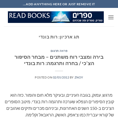
Ski
ADD ANYTHING HERE OR JUST REMOVE IT...
t
conten
תג ארכיון:
רות בונדי
פרוזה תרגום
בירה ומצבי רוח משתנים – מבחר הסיפור
הצ'כי / בחרה ותרגמה: רות בונדי
POSTED ON
02/05/2012
BY
ZNOY
מרגש, עמוק, בגובה העיניים, ובעיקר מלא חום והומור. כזה הוא
קובץ הסיפורים הנפלא שערכה ותרגמה רות בונדי. מיטב הסופרים
הצ'כים ב-150 השנים האחרונות, וביניהם מכרים ותיקים ואהובים
של קוראי עברית כמו צ'אפק, האשק, הראבאל וקלימה.