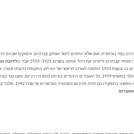
ינו נַפָּח בגרמנית, שם שלא התאים לזמר ושחקן קברטים, עיסוקים שבהם הת
ברטים ולימים אף ניהל אותם. בשנים 1921–1933 עבד ב
לידובה נוב
אחד העיתונים החשובים דאז, כתב כמעט בכל המדורים בו, ובשנת 1933 התמנה לעורכו הראשי של העיתון. בתקופת כהונתו פוטר
כיבוש חלקה המערבי של צ'כוסלובקיה בידי צבאות היטלר במארס 1939, כל העובדים היהודים בעיתון (והם היו רבים). טענו נגד
ניסה לעזור לעמיתיו היהודים ולא התפטר בעצמו, אלא המשיך בתפקידו גם תחת הכיבוש והצנז
מבֶּרטוֹ
.
עבידה מביתם ברחוב הוֹפְּפֶנְשְטוֹק, הראה לה איפה המכולת, האטליז, המאפי