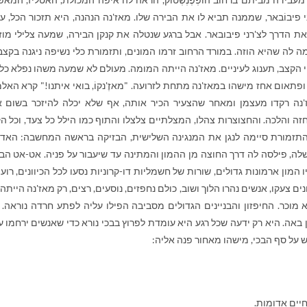
י פיבוֹבאר, שממנה תביא לו את הבירה שלו. מאז'נה הנהנה, היא תזכור הכל, ע
 הדרך לצ'רני פיבובאר. אבל ברגע שנטלה את קנקן הבירה, שמעה צלילי מוז
ה לה שהיא הוזה. במורד הרחוב זרמו המונים, ותזמורת כלי נשיפה ניגנה בקצב
י הקצב, תענוג לעיניים. מאז'נה הייתה המומה. מעולם לא שמעה משהו נפלא כל-
ופתאום אחז מישהו במאז'נה מתחת לזרועה. "מאזֶ'נקוֹ, בואי איתנו!" קרא האלמו
נה רקדו מעצמן ומאחר שהצעיר הכיר אותה, אף שלא יכלה להיזכר בשום א
ה והלכה. והחצוצרות צהלו, המצלתיים צלצלו והתוף כמו הילל כל צעד, וכל ה
התזמורת סיימה לנגן את המנגינה השלישית, הבזיקה בראשה המחשבה: האדו
ה, פילסה לה דרך החוצה מן ההמון והמתינה עד שיעבור על פניה. אט-אט הב
המון ארמונות גדולים, שורות של חשמליות דו-קרוניות נסעו לכל הכיוונים, רוע
נים צעקו, אנשים נהרו הלוך ושוב, כולם נחפזים, נוסעים, רצים, רק מאז'נה הייתה 
מוכר. החיפזון והבניינים הגדולים מסביבה הפילו עליה לפתע חרדה נוראה. 
באה. היא רק ידעה שכל רגע היא עומדת לפרוץ בבכי נורא כדי שאנשים ירחמו ע
ש על סף הבכי, מישהו מאחור פנה אליה:
חיים אדומות.