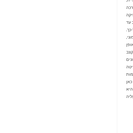
רכה
יקה
 עד
כך.
ני,
ופן
קצב
נים
יטה
מות
כאן
היא
ליה