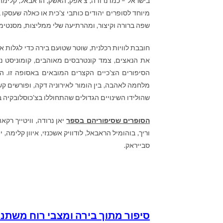
בישראל – כמו נרודה, צ'אפק, האשק, הראבאל, קלימה
מיוחד לסופרים יהודים כותבי צ'כית או כאלה שעסקו 
שפה ברורה וקיצור, ומהרתיעה שלי ממליצות, מסנטימנ
חובבת לוויות רכלנית, שוטר שטועם בירה כדי לגלות
הסיפורים הצ'כיים הקצרים המובאים באסופה זו. הס
מלחמה לאהבה, בין הומור לאירוניה דקה, ופורשים ק
שהולידו השינויים הגדולים שהתחוללו בצ'כוסלובקיה ב
הסופרים שסיפוריהם בספר
יאן נרודה, וויטייך רק
וריך, בוהומיל הראבאל, לודוויק אשכנזי, איוון קלימה, י
סבייראק.
סיפור מתוך בירה ומצבי רוח משתני