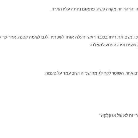
ה והרהר. זה מקרה קשה. פתאום נחתה עליו הארה.
ו, נשם את ריחו בכובד ראש, העלה אותו לשפתיו ולגם לגימה קטנה. אחר-כך ל
צועית ופנה לפתע למאז'נה:
 אחר. השוטר לקח לגימה שנייה ושוב עמד על טעמה.
ה לא של אוּ פְלֶקוּ?"