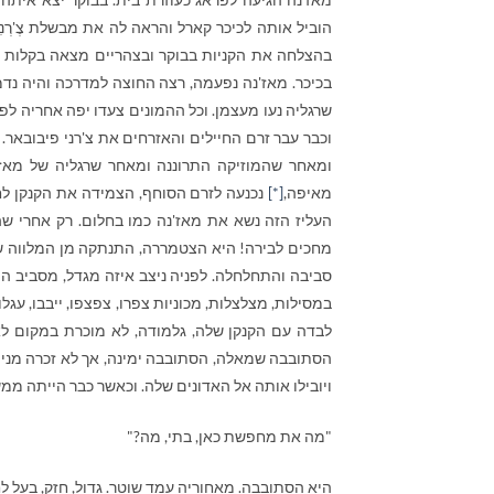
הוביל אותה לכיכר קארל והראה לה את מבשלת צֶ'רְנִ
בהצלחה את הקניות בבוקר ובצהריים מצאה בקלות את
בכיכר. מאז'נה נפעמה, רצה החוצה למדרכה והיה נדמ
שרגליה נעו מעצמן. וכל ההמונים צעדו יפה אחריה לפ
וכבר עבר זרם החיילים והאזרחים את צ'רני פיבובאר. 
ומאחר שהמוזיקה התרוננה ומאחר שרגליה של מאז'
מאיפה,
[*]
נכנעה לזרם הסוחף, הצמידה את הקנקן לחז
העליז הזה נשא את מאז'נה כמו בחלום. רק אחרי ש
מחכים לבירה! היא הצטמררה, התנתקה מן המלווה של
סביבה והתחלחלה. לפניה ניצב איזה מגדל, מסביב היו 
במסילות, מצלצלות, מכוניות צפרו, צפצפו, ייבבו, עגלו
לבדה עם הקנקן שלה, גלמודה, לא מוכרת במקום לא 
הסתובבה שמאלה, הסתובבה ימינה, אך לא זכרה מנין 
ויובילו אותה אל האדונים שלה. וכאשר כבר הייתה ממ
"מה את מחפשת כאן, בתי, מה?"
היא הסתובבה. מאחוריה עמד שוטר. גדול, חזק, בעל ל