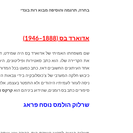
בחרה, תרגמה והוסיפה מבוא
רות בונדי
אדוארד בס (1888–1946)
שם משפחתו האמיתי של אדוארד בָּס היה שמידט, דהי
את הקריירה שלו. הוא כתב סאטירות ופיליטונים, היה מנחה ק
סיפורים כתב בס רומנים, שהידוע ביניהם הוא
קרקס אוּ
שרלוק הולמס נוסח פראג
מאז'נה הגיעה לפראג כעוזרת בית. בבוקר יצא איתה מ