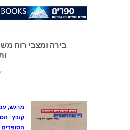
Ski
t
conten
בירה ומצבי רוח משת
ות
Y
מרגש, עמו
קובץ הסי