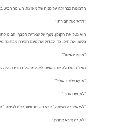
הדמעות כבר זלגו על פניה של מאז'נה. השוטר הביט ב
"תַּראי את הבירה!"
הוא נטל את הקנקן, נשף על שארית הקצף, הביט לתוכ
בלשון את חיכו, כדי לבדוק את טעם הבירה מבחינה מק
"אוּ פְּרימאסוּ?"
מאז'נה טלטלה את ראשה. לא, למבשלת הבירה היה שם
"אוּ שֶנפלוֹקוּ, אולי?"
"לא, שם אחר."
"לעזאזל, זה משונה," קבע השוטר ושוב לקח לגימה. "הרי ז
"לא, זה נקרא אחרת."