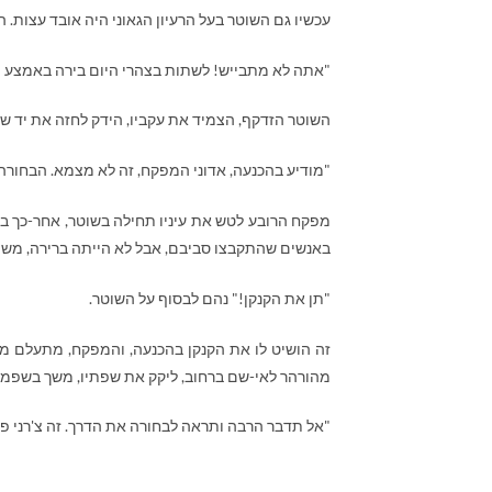
עכשיו גם השוטר בעל הרעיון הגאוני היה אובד עצות. 
"אתה לא מתבייש! לשתות בצהרי היום בירה באמצע הר
השוטר הזדקף, הצמיד את עקביו, הידק לחזה את יד שמ
"מודיע בהכנעה, אדוני המפקח, זה לא מצמא. הבחורה
מפקח הרובע לטש את עיניו תחילה בשוטר, אחר-כך במאז
באנשים שהתקבצו סביבם, אבל לא הייתה ברירה, משהו
"תן את הקנקן!" נהם לבסוף על השוטר.
זה הושיט לו את הקנקן בהכנעה, והמפקח, מתעלם מה
מהורהר לאי-שם ברחוב, ליקק את שפתיו, משך בשפמו 
"אל תדבר הרבה ותראה לבחורה את הדרך. זה צ'רני פי