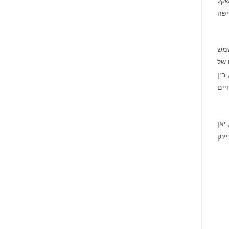
שקל
יפה
שמש
מה מגיבוריהם של
בין
יים
יאן
ינק