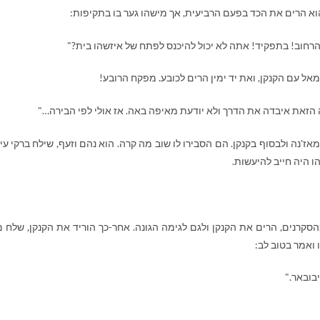
הוא הרים את הכד בפעם הרביעית, אך מישהו גער בו בתקיפות:
חוב! בתפקיד! אתה לא יכול להיכנס לפתח של איזשהו בית?"
אל עם הקנקן, ואת יד ימין הרים לכובע. מפקח הרובע!
 הזאת איבדה את הדרך ולא יודעת מאיפה באה. אז אולי לפי הבירה…"
'נה ולבסוף בקנקן. הם הסבירו לו שוב מה קרה. הוא נהם וזעף, שילח ברקי עינ
 היה חייב להיעשות.
סקרנים, הרים את הקנקן ולגם לגימה הגונה. אחר-כך הוריד את הקנקן, שלח 
ואמר בטוב לב:
בובאר."