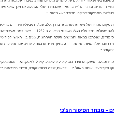
, שקבורצקי ופאוול – וחלקם של סופרים מוכרים פחות. במבחר שכינסה ניתן מ
בחיי היהודים, וכדבריה: "ייתכן מאוד שהבחירה שלי הושפעה גם מכך שאני מעד
טליוּת, ממתיקוּת דביקה ומכובד ראש תהומי."
 את מקום מגוריה של משרתת שתעתה בדרך, כלב שנלקח מבעליו היהודים כדי ל
את הנאצים, צמד קונטרבסים מאוהבים, קומוניסט נלהב שעולמו חרב עליו בגלל משפטי הראווה ב-1952 — אלה כ
יפורים, שנכתבו במאה וחמישים השנה האחרונות, נעים בין האישי לפוליטי, 
שת רחבה של דמויות המתמודדות, בחיוך מריר או בצחוק פרוע, עם תהפוכות הח
תקופה זו.
אוס, ירוסבלב האשק, אדוארד בס, קארל פולאצ'ק, קארל צ'אפק, אגון הוסטובסקי, 
וזף שקבורצקי, אוטה פאוול, איוון קראוס, לנקה פרוחאזקובה, זדיינק רוזנבאום, זדי
ם – מבחר הסיפור הצ'כי