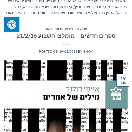
הגשמים
,
מות אבי
,
מיכל ארז
,
נגד כל הסיכויים
,
נוכרייה
,
נסטרן
,
סיפורים אירוטיים
,
ענבר אשכנזי
,
קזנובה
,
קטיה בנוביץ'
,
קלריסה
,
רונה וגיורא
,
רות שפירא
,
רחל
גבריאל
,
שטפן צוויג
,
שילפי סומאיה גוודה
,
שנת הכלב
,
תופי הסתיו
השאר תגובה
מומלצי השבוע
,
פרוזה תרגום
ספרים חדשים – מומלצי השבוע 21/2/16
POSTED ON
19/02/2016
BY
ZNOY
19
פבר