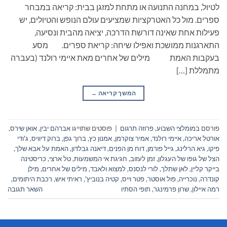
לטיול, במחנה התנועה או מתחת למזגן בבית: קריאה במבחר
ספרים. מול כל האטרקציות שמציעים עולם הנופש והטיולים, יש
פעילות אחת שאינה דורשת הדרכה, יציאה מהבית ונסיעה,
התארגנות ממושכת ואפילו שיחה: קריאת ספרים. מסע
בעקבות האמת מילים של אחרים מאת איימי רולנד (בעברה
מתמללת […]
המשך קריאה
→
פורסם ב
מומלצי השבוע
,
פרוזה תרגום
|
פוסטים שתוייגו
אברהם יבין
,
אואן שירס
,
אורטל אריכה
,
איימי רולנד
,
אמיר צוקרמן
,
אמנון כץ
,
ברוך גפן
,
ברוק דיוויס
,
ג'ודי
פיקו
,
גיא הרלינג
,
גייל פורמן
,
דוח מן הפנים
,
דיאנה גבלדון
,
האמת על אבא שלך
,
הצל של גופו של העגלון
,
זמן לעזוב
,
חגיגת אי המשמעות
,
טל ארצי
,
כריסטינה
בייקר קליין
,
לאן שתלך
,
לורי לנסנס
,
למצוא ולאבד
,
מילים של אחרים
,
מילן
קונדרה
,
נוכרייה
,
פול אוסטר
,
פטר וייס
,
קטיה בנוביץ'
,
ראיתי איש
,
רכבת היתומים
,
רמה איילון
,
שרון פרמינגר
,
תופי הסתיו
השאר תגובה