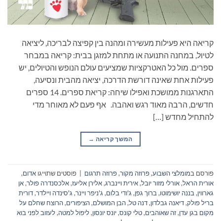
קריאה היא פעילות מעשירה ומהנה בין קפיצה לבריכה, ליציאה
לטיול, במחנה התנועה או מתחת למזגן בבית: קריאה במבחר
ספרים. מול כל האטרקציות שמציעים עולם הנופש והטיולים, יש
פעילות אחת שאינה דורשת הדרכה, יציאה מהבית ונסיעה,
התארגנות ממושכת ואפילו שיחה: קריאת ספרים. 14 ספרים
חדשים, הרבה מאוד רגש ואהבה. אף פעם לא מאוחר מדי
להתחיל מחדש […]
המשך קריאה
→
פורסם ב
מומלצי השבוע
,
פרוזה מקור
,
פרוזה תרגום
|
פוסטים שתוייגו
אדום
,
אורית הראל
,
אורלי מזור יובל
,
אירית ויינברג
,
אלירן אליעז
,
אלכסנדרה פולר
,
אן
גארווין
,
בננה יושימוטו
,
ברוך גפן
,
ג'ודי בלום
,
ג'ניפר ויינר
,
ג'סינדה ויילדר
,
דורית
בריל פולק
,
דיאנה גבלדון
,
דנה טל
,
הבן המושלם
,
הציפורים
,
הרוצח שחלם על
מקום בגן עדן
,
זה שאוהבים
,
טלי קונס
,
יונס יונסון
,
ליפול למטה
,
לעזוב לפני בוא