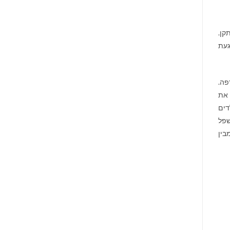
קן.
געת
פה.
 את
דים
שפל
בין