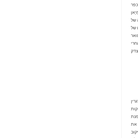
ת הכפר
ָאן
 של
 של
ואר
חרי
צדק
רין
קות
וזאת על מנת
 את
קוב