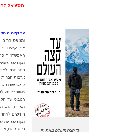
מסע אל הח
עד
קצה
העול
ומטפס הרים ה
אמריקאית מבו
האפשרויות פתו
מקנדלס משאיר 
חסכונותיו לצד
ארצות הברית. ב
פוגש שורת טי
משוחרר מעולמם
הטבעי של הקיו
מעברו, הוא מא
חודשים לאחר מ
מקנדלס את סו
בקסמיהם, את ה
עד קצה העולם מאת גון