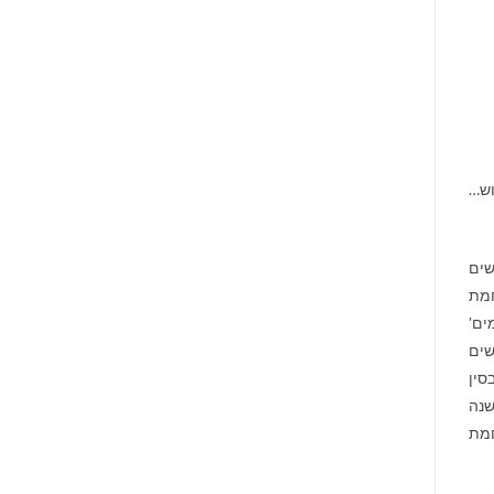
שלוש…
שים
ה-20. במהלך מלחמת
ים'
שים
סין
שנה
חמת