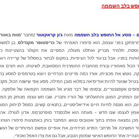
ופש בלב השממה
ם
– מסע אל החופש בלב השממה
מאת
ג'ון קראקאוור
(מחבר
'מוות באוור
רפתקן בפני עצמו), הוא סיפורו האמיתי של
כריסטופר
מקנדלס
, בן למש
ססת, תלמיד מבריק ואתלט מעולה, המסיים את הקולג' בהצטיינות כ
חות בפניו. אבל בניגוד לכל הציפיות, במקום לבחור במסלול של קריירה רווח
הכול מאחוריו ובורח מהחברה החומרנית המסואבת, לשיטתו. הוא תורם את
קה, נוטש את מכוניתו, אורז כמה פריטים הכרחיים ויוצא בטרמפים למסע בר
טיול שנועד להיות אודיסיאה במלוא מובן המילה, מסע אֶפִּי שישנה הכול, מקנ
פוסים אקסצנטריים, ובסופו של דבר מגיע אל השממה הקפואה של אלסקה. 
 המחניק, המוגן והתועלתני של הוריו וחבריו, שבו חש עצמו מנותק מן המ
ם, הוא מנסה לחיות חיים אידיאליסטיים, בתנאים קשים. כסמל לניתוק המו
מץ לעצמו שם חדש – מעתה הוא אלכסנדר סופרטרַמְפּ, אדון לגורלו. אר
כן נמצאה גופתו בתוך אוטובוס נטוש. המחבר בוחן באמצעות סיפורו הטרגי
ד המשיכה אל מרחבי הפרא הנידחים, את אופיים ונפשם המיוחדים של הנש
נהייה אחר החופש האישי שמזמן הטבע, אבל גם את צדו האפל ואכזרי.