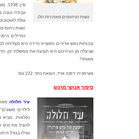
עבודה טובה בע
נשות הניחומים מאת רות הלו
עולה לאוטובוס
'נשות ניחומים
החיילים היפנ
ובכוחות נפש אדירים ותושייה נדירה היא מצליחה לב
שניצלה מן הגיהינום היא תובעת את ממשלת יפן. הד
מאוחר?
מגרמנית: דפנה ארד, הוצאת כתר, 222 עמ'
סיפור אנושי מרגש
עיר חלולה
מאת
לילדים משונים"
להציל את מיס פר
גורלו בגורל הית