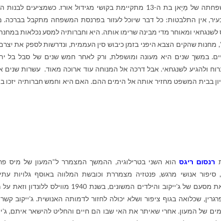
סין, 1938. משפחתה של מֵיָאן בת ה-13 מתקיימת בקושי מגידול אורז. כשמציעים לבנו
יר, אין התלבטות: כל דבר שיוכל לעזור בפרנסת המשפחה מתקבל בברכה. מֵי
 לשנגחאי ומאוחר מדי מבינה שרימו אותה. היא וחברותיה למסע נכלאות במחנה
', מחנות שהקים הצבא היפני בזמן כיבוש סין העממית, ונדרשות לספק את יִצרם
יים. במשך שנים היא מעונה ומושפלת, ורק לאחר חמש שנים של סבל בל ית
רוח ולהגיע לשנגחאי. אבל דרכה אל המנוחה עוד ארוכה מאוד. עשרות שנים א
יון בבית המשפט מחזיר אותה אל הימים ההם. האם היא וחמש חברותיה יזכו ב
רנסום ריגס
הוא השני בטרילוגיה, ההמשך המצמרר ל"המעון של מיס פרג
, סיפור אנושי מרגש, פנטזיה מצמררת וכובשת המלווה באוסף גלויות עתי
נפלאות. מביא את מסעם של ג'ייקוב והילדים המשונים, בשנת 1940 מווילס ללונדון 
גרין, שכלואה בגוף ציפור ושלא יכולה לחזור לדמותה האנושית. ג'ייקוב קשר
ומים של המעון. אחרי שאיתר את האי שבו הם חיים והחליט להישאר איתם, ג'יי