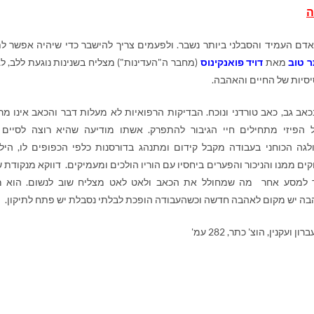
ה
דם העמיד והסבלני ביותר נשבר. ולפעמים צריך להישבר כדי שיהיה אפשר לת
ר טוב
מאת
דויד פואנקינוס
(מחבר ה"העדינות") מצליח בשנינות נוגעת ללב, ל
סיות של החיים והאהבה.
אב גב, כאב טורדני ונוכח. הבדיקות הרפואיות לא מעלות דבר והכאב אינו מר
הפיזי מתחילים חיי הגיבור להתפרק. אשתו מודיעה שהיא רוצה לסיים
ולגה הכוחני בעבודה מקבל קידום ומתנהג בדורסנות כלפי הכפופים לו, היל
ים ממנו והניכור והפערים ביחסיו עם הוריו הולכים ומעמיקים. דווקא מנקודת 
ור למסע אחר מה שמחולל את הכאב ולאט לאט מצליח שוב לנשום. הוא מ
ה יש מקום לאהבה חדשה וכשהעבודה הופכת לבלתי נסבלת יש פתח לתיקון.
 ועקנין, הוצ' כתר, 282 עמ'