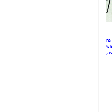
עה
פש
ה,