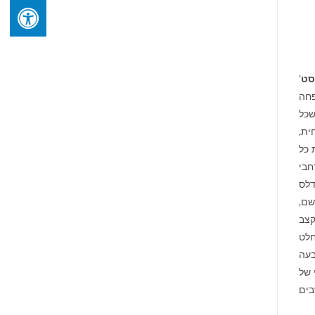
סט
'
פחה
שכל
ית,
 כל
חבי
דלס
שם,
קצב
חלט
בעה
 של
בים