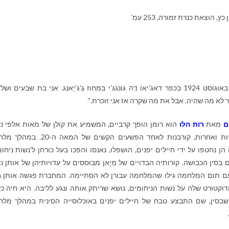
, הוצאת כנרת זמורה, 253 עמ'
"נולדתי ב-24 באוגוסט 1924 בכפר דאג'יאוֹ דֶה גוֹנגג'י במחוז גֶ'ג'יַאנג. אני בת שבעים ו
ר לא מה שהיה. אבל את מה שקרה אז אני זוכרת."
ם
מאת
רות הלו
הוא רומן הופך קרביים, המשמיע את קולן של מאות אלפי נ
סיניות, טיוואניות ואחרות, קורבנות לאחד הפשעים הקשים של המאה 
ן נחטפו על ידי חיילים יפנים, הושפלו, נאנסו והפכו בעל כורחן ל'נשות ניחומ
ם בסין הכבושה. קורותיה הבדויים של מֵיָאן מבוססים על עדויותיהן של אותן נ
עם תום המלחמה גילו שהמלחמה עבורן לא הסתיימה. המחברת פגשה אותן ב
וקטורט שלה על נשות הניחומים, נושא שריתק אותה ונגע לליבה. היא חיה כ
ג שבסין, שם התבצע טבח של חיילים יפנים באוכלוסייה הסינית במהלך מל