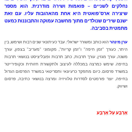
נחלקים לשניים – פואמות ושירה מודרנית. הוא מספר
שיצירה ארס־פואטית היא אחת מהאהובות עליו. עם זאת
ישנם שירים שנולדים מתוך מחשבה עמוקה והתבוננות כמעט
מתמטית בסביבה.
ערן מינהר
הוא כותב ומשורר ישראלי. עבד כעיתונאי שנים רבות ושימש, בין
היתר, כעורך "זמן חיפה" ו"זמן קריות", מקומוני "מעריב" בצפון, עורך
משנה, עורך מגזין, עורך תרבות, כתב תרבות ופובליציסט בנושאי תרבות
בחיפה. שימש כמרצה במכללה לעיצוב ולתקשורת חזותית וכקופירייטר
במשרד פרסום. כיום מתפקד כרעיונאי ותסריטאי במשרד הפרסום הגדול
בחיפה, יוצר פורמטים לסדרות טלוויזיה ומרצה בנושאי כתיבה, פרסום
ושיווק.
אַרְבַּע עַל אַרְבַּע