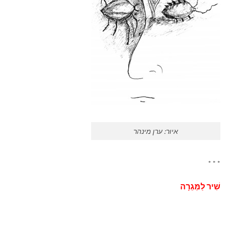
איור: ערן מינהר
* * *
שִׁיר לַמְּגֵרָה