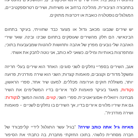
בתחבורה הציבורית, מהליכה ברחוב או משיחות, ושירים רטרוספקטיביים,
המגלגלים נוסטלגיה כואבת או זיכרונות מתוקים.
יש שירים שנבעו מכאב גדול או מִצער כבד שחוויתי, בעיקר בתחום
הבינאישי. הם חלק מהשירים שעוסקים בתחום שבינו ובינה. שאר שירי
האהבה שלי נובעים מפרץ של אהבה ותחושות לוהטות שמבעבעות בתוכי,
ומתפרצות באותיות ומילים. כשאני לא כותב, אני נוטה לחבק את אשתי.
אגב, השירים בספריי נחלקים לשני סוגים: האחד הוא שירים בעלי חריזה
ומשקל מדודים וקצובים, פואמות קצרות; השני הוא שירה מודרנית, פרועה
יותר, משוללת חוקים ועירומה מכללים. למעט שיר אחד, ספרי הראשון,
נקודות
, מאגד בעיקר פואמות לצד איורים בדיו המשלימים את השיר
מבחינה ויזואלית-אסוציאטיבית. ספרי השני,
קווים
, מהווה המשך ל
נקודות
:
גם את שיריו מלווים איורים בדיו, אך השירים בו נחלקים לשניים – פואמות
ושירה מודרנית".
מאיזה גיל אתה כותב שירה?
"בגיל עשר התגלגל לידיי קליפבורד של
חברה מסחרית כלשהי. בתוכו החזקתי מחברת, בה כתבתי את הסיפור