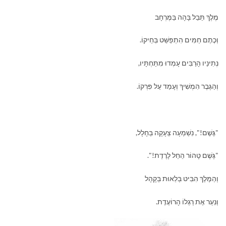
מֶלֶךְ תֵּבֵל בָּהָה בַּמֶּרְחָב
וְכֶתֶם חַמִּים הִתְפַּשֵּׁט בְּחֵיקוֹ.
נְתִינַיו הָרַבִּים עָמְדוּ מִתַּחְתָּיו,
וְהַגֶּבֶר הִמְשִׁיךְ וְעָמַד עַל פִּרְקוֹ.
"גֶּשֶׁם!", נִשְׁמְעָה צְעָקָה בְּחָלָל,
"גֶּשֶׁם טָהוֹר הֵחֵל לָרֶדֶת!".
וְהַמֶּלֶךְ הִבִּיט בְּלֵאוּת בְּקָהָל
וְנִעֵר אֶת רַגְלוֹ הָרוֹעֶדֶת.