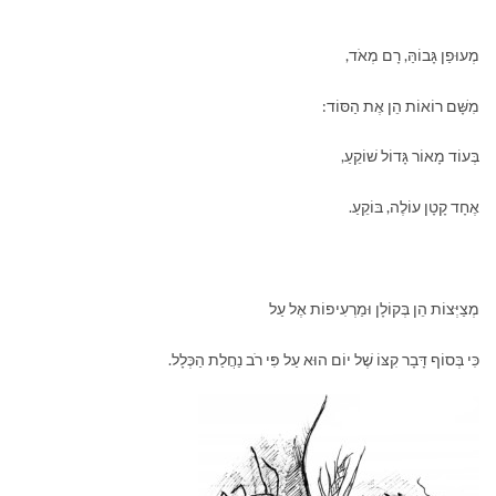
מְעוּפַן גָּבוֹהַּ, רָם מְאֹד,
מִשָּׁם רוֹאוֹת הֵן אֶת הַסּוֹד:
בְּעוֹד מָאוֹר גָּדוֹל שׁוֹקֵעַ,
אֶחָד קָטָן עוֹלֶה, בּוֹקֵעַ.
מְצַיְּצוֹת הֵן בְּקוֹלָן וּמַרְעִיפוֹת אֶל עַל
כִּי בְּסוֹף דָּבָר קִצּוֹ שֶׁל יוֹם הוּא עַל פִּי רֹב נַחֲלַת הַכְּלָל.