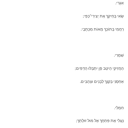
אִגְרִי.
שְׂאִי בְּחֵיקֵךְ אֶת יְצִירֵי־כַּפַּי;
רַחֲמִי בְּתוֹכֵךְ מֵאוֹת מִכְּתָבַי.
שִׁמְרִי.
הַחֲזִיקִי הֵיטֵב פֶּן יִתְבַּלּוּ הַדַּפִּים;
אַחְסֵנִי בְּקִנֵּךְ לְבָנִים וּצְהֻבִּים.
חִמְלִי.
נַעֲלִי אֶת פִּתְחָךְ אֶל מוּל זוּלָתֵךְ;