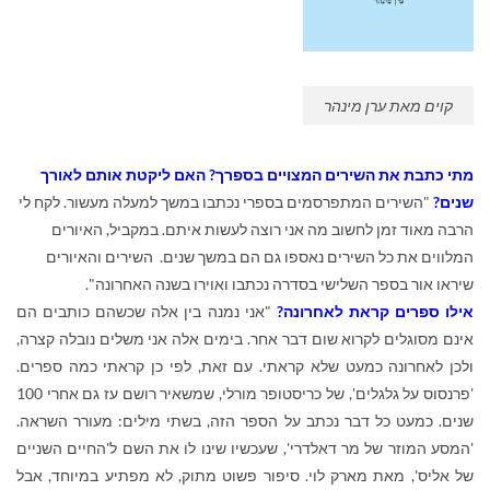
קוים מאת ערן מינהר
מתי כתבת את השירים המצויים בספרך? האם ליקטת אותם לאורך
שנים?
"השירים המתפרסמים בספרי נכתבו במשך למעלה מעשור. לקח לי
הרבה מאוד זמן לחשוב מה אני רוצה לעשות איתם. במקביל, האיורים
המלווים את כל השירים נאספו גם הם במשך שנים. השירים והאיורים
שיראו אור בספר השלישי בסדרה נכתבו ואוירו בשנה האחרונה".
אילו ספרים קראת לאחרונה?
"אני נמנה בין אלה שכשהם כותבים הם
אינם מסוגלים לקרוא שום דבר אחר. בימים אלה אני משלים נובלה קצרה,
ולכן לאחרונה כמעט שלא קראתי. עם זאת, לפי כן קראתי כמה ספרים.
'פרנסוס על גלגלים', של כריסטופר מורלי, שמשאיר רושם עז גם אחרי 100
שנים. כמעט כל דבר נכתב על הספר הזה, בשתי מילים: מעורר השראה.
'המסע המוזר של מר דאלדרי', שעכשיו שינו לו את השם ל'החיים השניים
של אליס', מאת מארק לוי. סיפור פשוט מתוק, לא מפתיע במיוחד, אבל