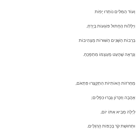
וְעוֹד הַמִּלִּים נוֹתְרוּ יָפוֹת
וִיְלָלוֹת הֶחָתוּל פּוֹגְעוֹת בְּיָרֵחַ,
בִּרְבוֹת הַשָּׁנִים הַשּׁוּרוֹת מַצְהִיבוֹת
וְנִרְאָה שֶׁהָעֵט מֵעַצְמוֹ מִתְפַּכֵּחַ.
מַחְרֹזוֹת הָאוֹתִיּוֹת הִתְקַצְּרוּ פִּתְאֹם,
אָהֲבָה וְזִכָּרוֹן גָּבְרוּ כִּפְלַיִם;
לַיְלָה מֵבִיא אִתּוֹ יוֹם,
וּתְחוּשַׁת קֹר בְּכַפּוֹת הָרַגְלַיִם.