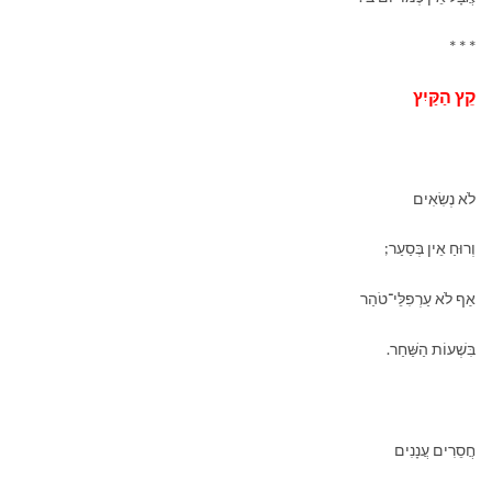
* * *
קֵץ הַקַּיִץ
לֹא נְשִׂאִים
וְרוּחַ אֵין בְּסַעַר;
אַף לֹא עַרְפִלֵּי־טֹהַר
בִּשְׁעוֹת הַשַּׁחַר.
חֲסֵרִים עֲנָנִים