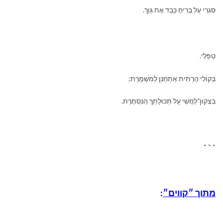
סִגְרִי עַל בְּרִיחַ כָּבֵד אֶת גֵּוֵךְ.
טַפְּלִי.
בְּקוֹלִי הֶרָתִית אֶתְחַנֵּן לְמִשְׁמֶרֶת;
בִּצְקוּן־לַחֲשִׁי עָל תְּכוּלָתֵךְ הַנִּסְתֶּרֶת.
* * *
מתוך ״קווים״
: