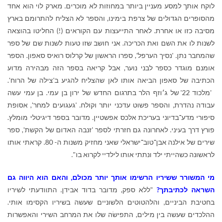
לוקח אותך למסע מעניין ביותר במחוזות לא מוכרים. מארק לוי הוא אחד
מהסופרים הגדולים של צרפת בימינו, והספר לא הצליח להתרומם בארץ
מסיבה כזו או אחרת. לאחר התייעצות עם הקוראים (!) החליטו בהוצאה
לשנות לו את השם ואת הכריכה. אני חושב שזו טעות לשנות שם של ספר
שהמחבר נתן. 'נסיך הערפל', ספרו הראשון של קרלוס רואיס סאפון. הספר
אומנם מוגדר כספר לבני נוער, אבל קריאה בספר הזה מבהירה מדוע
הכתיבה של סאפון הביאה אותו לאן שהצליח להגיע ב'צילה של הרוח'.
'מלכוד 22' של ג׳וזף הלר בתרגום החדש של ירון בן עמי. בן עמי עשה
עבודה נהדרת, והספר פשוט עדכני יותר וקולח. 'געגועים למחר', אסופת
סיפורי מדע־בדיוני בעריכת אלכס אפשטיין. מדובר בספר דיגיטלי מומלץ.
פורץ דרך בעיני. לאחרונה גם חזרתי לספר 'זנבה האדום של הקשת', ספר
שירים של אילנה אבן־טוב־ישראלי שאני מחזיק משנות ה- 80. קראתי אותו
לראשונה כשהייתי ילד ונתתי אותו לילדיי לקרוא בו".
מי המשורר ששיריו הרשימו אותך יותר מכולם, והאם הוא היווה גם
השראה לכתיבתך?
"ללא ספק, מדובר בדוד אבידן. התוודעתי לשיריו
בחטיבת הביניים, והלהטוטים הלשוניים שעשה בשיריו הקסימו אותי.
ההלכדים שעשה בין מילים, התפישׂה שלו את המרחב השירי והאפשרות