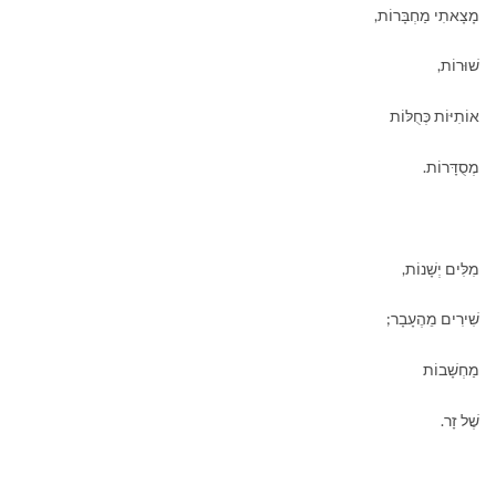
מָצָאתִי מַחְבָּרוֹת,
שׁוּרוֹת,
אוֹתִיּוֹת כְּחֻלּוֹת
מְסֻדָּרוֹת.
מִלִּים יְשָׁנוֹת,
שִׁירִים מֵהֶעָבָר;
מַחְשָׁבוֹת
שֶׁל זָר.