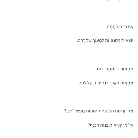
עִם רֶדֶת הַחַמָּה
יוֹצְאוֹת הַסְנוּנִיּוֹת לְמָעוֹף שֶׁל רַהַב.
מִתְפַּזְּרוֹת וּמִתְבַּדְרוֹת,
מְפַזְּזוֹת בָּאֲוִיר בִּנְתִיבִים שֶׁל לַהַב.
מָה יוֹדְעוֹת הַסְנוּנִיּוֹת, עוֹפוֹת מְפֻצָּלֵי־זָנָב?
אֶל מִי קוֹרְאוֹת בְּנוֹת הַכָּנָף?