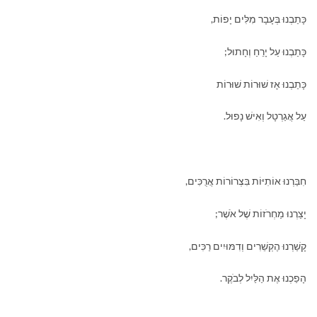
כָּתַבְנוּ בְּעָבָר מִלִּים יָפוֹת,
כָּתַבְנוּ עַל יָרֵחַ וְחָתוּל;
כָּתַבְנוּ אָז שׁוּרוֹת שׁוּרוֹת
עַל אֲגַרְטָל וְאִישׁ נָפוּל.
חִבַּרְנוּ אוֹתִיּוֹת בִּצְרוֹרוֹת אֲרֻכִּים,
יָצַרְנוּ מַחְרֹזוֹת שֶׁל אֹשֶׁר;
קָשַׁרְנוּ הֶקְשֵׁרִים וְדִמּוּיִים רַכִּים,
הָפַכְנוּ אֶת הַלַּיִל לְבֹקֶר.