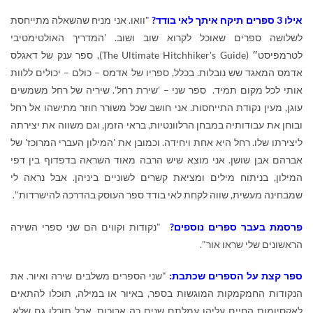
אילו 3 ספרים תיקח איתך לאי בודד?
"וואו. אני מניח שהשאלה מתייחסת
לשלושה ספרים שאוכל לקרוא שוב ושוב. 'המדריך האולטימטיבי
לטרמפיסט״ (
The Ultimate Hitchhiker's Guide
), ספר ענק של דאגלס
אדמס המאגד שש נובלות. בכלל, ספריו של אדמס – כולם – יכולים ללוות
אותי לכל מקום תמיד. ספר שני – 'שירת רחל'. שיריה של רחל משמשים
עוגן, מעין נקודת התייחסות. אני חושב שכל משורר חוזר מתישהו אל רחל
ובוחן את עבודותיה במבחן הרלוונטיות, בראי הזמן, וגם משווה את יצירתה
ליצירתו שלו. רחל היא אחת ויחידה. וכמובן את 'המילון העברי המרוכז' של
אברהם אבן שושן. אני מוצא שיש הרבה מאוד השראה בדפדוף בין דפי
המילון, בניתוח מילים ומציאת קשרים לשוניים ביניהן. אבל נראה לי
שמבחינה מעשית, שווה לקחת לאי בודד ספר העוסק בהדרכה להישרדות".
פרסמת בעבר ספרים נוספים?
"נקודות וקווים הם שני ספרי השירה
הראשונים שלי שראו אור".
ספר קצת על הספרים שכתבת:
"שני הספרים משלבים שירה ואיור. את
הנקודות החמקמקות המוגשות בספר, באיור או במילה, תוכלו להתאים
לאקסיומות החיים עליהן עמלתם שנים כה ארוכות. אבל תוכלו גם שלא.