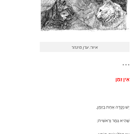
איור: ערן מינהר
* * *
אֵין זְמַן
יֵשׁ נְקֻדָּה אַחַת בַּזְּמָן,
שֶׁהִיא גֶּמֶר וְרֵאשִׁית;