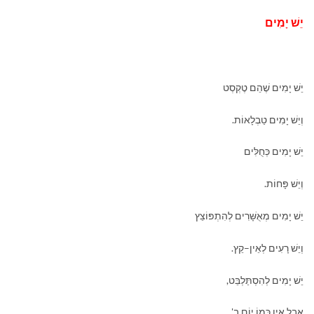
יֵשׁ יָמִים
יֵשׁ יָמִים שֶׁהֵם טֶקְסְט
וְיֵשׁ יָמִים טַבְלָאוֹת.
יֵשׁ יָמִים כְּחֻלִּים
וְיֵשׁ פָּחוֹת.
יֵשׁ יָמִים מְאֻשָּׁרִים לְהִתְפּוֹצֵץ
וְיֵשׁ רָעִים לְאֵין–קֵץ.
יֵשׁ יָמִים לְהִסְתַּלְבֵּט,
אֲבָל אֵין כְּמוֹ יוֹם ב'.