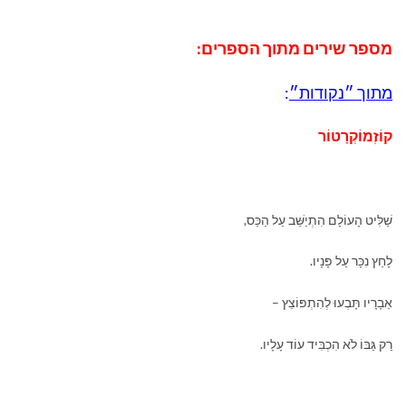
מספר שירים מתוך הספרים:
מתוך ״נקודות״
:
קוֹזְמוֹקְרָטוֹר
שַׁלִּיט הָעוֹלָם הִתְיַשֵּׁב עַל הַכֵּס,
לָחַץ נִכָּר עַל פָּנָיו.
אֵבָרָיו תָּבְעוּ לְהִתְפּוֹצֵץ –
רַק גַּבּוֹ לֹא הִכְבִּיד עוֹד עָלָיו.