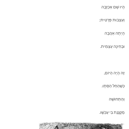
הָיוּ שָׁם אַכְזָבָה
וְעַצְבוּת פְּרָטִית;
הָיְתָה אַהֲבָה
וּבְחִינָה עַצְמִית.
זֶה הָיָה הַיּוֹם,
כְּשֶׁהֵחֵל הַסְּתָו.
וְהַתְּחוּשָׁה
מְקַנֶּנֶת בִּי עַכְשָׁו.