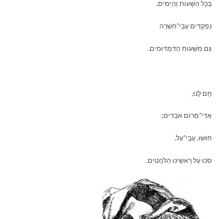
בְּכָל הַשָּׁעוֹת וְהַיָּמִים,
נִפְקָדִים עָבֵי־חַשְׁרָה
גַּם מִשְּׁעוֹת הַדִּמְדּוּמִים.
חָם לָנוּ,
אֵדֵי־מָרוֹם אֹבְדִים;
חוּשׁוּ, עָבֵי־עַל,
סֹכּוּ עַל רָאשֵׁינוּ הַלֹּהֲטִים.