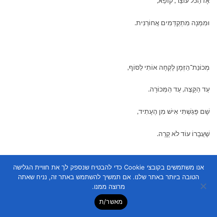
אָז הַכֹּל עוֹצֵר, קוֹפֵא,
וּמִמְּנָה מִתְקַדְּמִים אֲחוֹרַנִּית.
מְכוֹנַת־הַזְּמָן לָקְחָה אוֹתִי לַסּוֹף,
עַד הַקָּצֶה, עַד הַמְּכוֹרָה.
שָׁם פָּגַשְׁתִּי אִישׁ מִן הֶעָתִיד,
שֶׁעֲבָרוֹ עוֹד לֹא קָרָה.
אנו משתמשים בקובצי Cookie כדי להבטיח שנספק לך את חוויית הגלישה
הטובה ביותר באתר שלנו. אם תמשיך להשתמש באתר זה, נניח שאתה
מִבְּחִינָתוֹ, אֲנִי אִישׁ מִן הֶעָבָר –
מרוצה ממנו.
הָיִיתִי הֶעָתִיד שֶׁהִתְרַחֵשׁ;
מאשר/ת