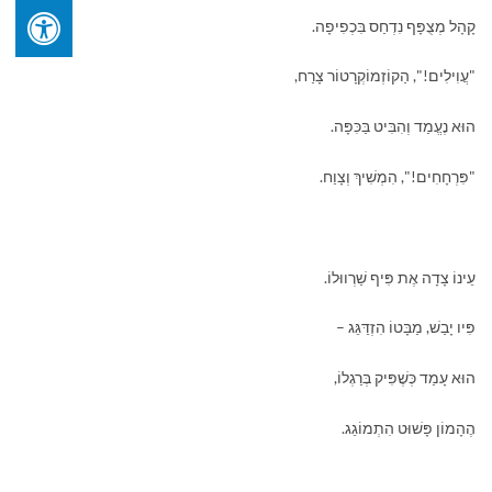
קָהָל מְצֻפָּף נִדְחַס בִּכְפִיפָה.
"עֲוִילִים!", הַקוֹזְמוֹקְרָטוֹר צָרַח,
הוּא נֶעֱמַד וְהִבִּיט בַּכִּפָּה.
"פִּרְחָחִים!", הִמְשִׁיךְ וְצָוַח.
עֵינוֹ צָדָה אֶת פִּיף שַׁרְווּלוֹ.
פִּיו יָבַשׁ, מַבָּטוֹ הִזְדַּגֵּג –
הוּא עָמַד כְּשֶׁפִּיק בְּרַגְלוֹ,
הֶהָמוֹן פָּשׁוּט הִתְמוֹגֵג.