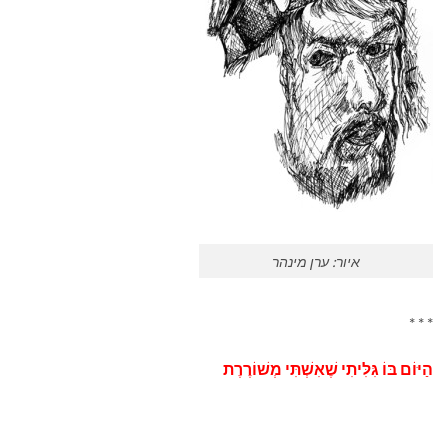
איור: ערן מינהר
* * *
הַיּוֹם בּוֹ גִּלִּיתִי שֶׁאִשְׁתִּי מְשׁוֹרֶרֶת