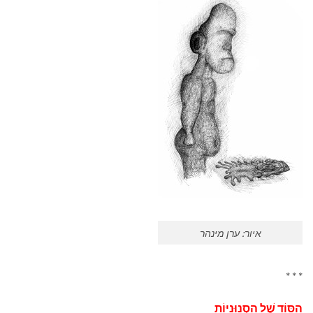
איור: ערן מינהר
* * *
הַסּוֹד שֶׁל הַסְנוּנִיּוֹת