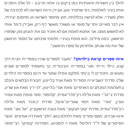
להלך בין השורות והאותיות כמו ביקום בו אתה הריבון – כל אלה הופכים
אותו בעיני לאלמותי, כפי שתמיד טען. אבידן היווה השראה לא לכתיבה של
חלק משיריי, אלא לגישה בכללותה. חוץ מחוסר השראה או מחסום יצירתי,
אין דבר מאיים יותר על סופר או משורר מאשר דף ריק, ואבידן לימד אותי
לא לחשוש ממנו. אני אחטא לאמת אם לא אזכיר גם את יהונתן גפן, שספרו
הראשון, 'כמה מילים', הוא מופת בעיניי. חלמתי שיכתוב על הספר הראשון
שלי את מה שכתב אלתרמן על ספרו הראשון".
איזה ספרים קראת בילדותך?
"מעבר לספרים שהיו בספריית הבית דרך
קבע, כילד הייתי מנוי בספרייה הציבורית. כך נחשפתי לספרים שונים
ומגוונים. הזכורים לי ביותר (חלקם אפילו שמור עד היום בספריות הילדים
שלי): סדרת 'השביעייה הסודית' מאת אניד בלייטון, 'חבורת הבלשים והכלב
בתעלומת המכתבים הארסיים' מאת אנדי בלייטון, 'דני דין' מאת און שריג,
סדרת 'ג׳ינג׳י' מאת גלילה רון־פדר־עמית, 'קלופסי', ספר מופת מאת אמיר
אוריָן, 'אורי' מאת תמר שטרייט־וורצל, סדרת 'כ.ס.ח' מאת גלילה
רון־פדר־עמית, סדרת 'קוקי חבקוקי' מאת טובה הרשקוביץ, 'יעל ואני' מאת
איטו אבירם, 'מקס ומוריץ' מאת וילהלם בוש, 'הלב' מאת דה אמיציס, 'אוצר
הסיפורים של ד״ר דוליטל' מאת יו לופטינג, הסדרות 'קופיקו' ו'צ׳יפופו'