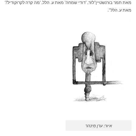
מאת תמר בורנשטיין־לזר, 'דודי שמחה' מאת ע. הלל, 'מה קרה לקרוקודיל?'
מאת ע. הלל".
איור: ערן מינהר