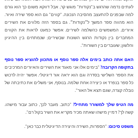
לעתים נדמה שהרגש ב"נקודות" מוגש קר, אבל דווקא משום כך הוא גורם
למה שבפנים להתעצב מהסיבה הנכונה. "קווים" גם הוא ספר שירה ואיור.
הוא מהווה ספר המשך ל״נקודות״. גם בספר הזה מלווים את השירים
איורים, המשמשים כהשלמה לשירים. אפשר כמעט לראות את הקווים
המחברים בין נקודות הרגש השונות שבשירים; שנמתחים בין ההיגיון
והלשון; שעוברים בין השורות".
האם אתה כותב בימים אלה ספר נוסף או מתכוון להוציא ספר נוסף
בתקופה הקרובה?
"בימים אלו אני מאגד את השירים והאיורים המרכיבים
את הספר השלישי בסדרה וגם הוא יראה אור דיגיטלי. אפשר יהיה לרכוש
כל ספר בנפרד או כיצירה אחת שלמה. בנוסף, אני משלים את כתיבתה של
נובלה קצרה, שגם תצא אל האור".
מה הטיפ שלך למשורר מתחיל?
"כתוב. מעבר לכך, כתוב עבור מישהו.
קשה לך? דמיין מישהו שאתה מכיר מקריא את השיר בקול רם".
משפט סיכום:
"הספרות, השירה והיצירה הדיגיטלית כבר כאן".