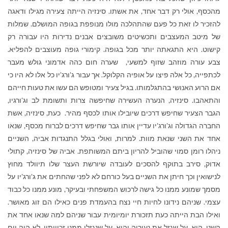
מהכסף, אולי רק דבר אחד, את אשתו. סינזיה הייתה צעירה מגילו ודאגה
להזכיר לו זאת כל פעם שהתהלכה מולו מנופפת בגופה המושלם. שמלות
של מיטב המעצבים ותכשיטים משובצים אבנים נדירות היו עבורה רק
קישוט. היא התגאתה יותר מכל בגופה. קימורי גופה מעוצבים להפליא.
צבע עורה מוזהב שזוף למשעי, שערה חום כהה אדמוני גולש מעבר
לכתפייה, כל אלה פיצו על אופיה הקלוקל. אך עבור ג'ורג'יו כל אלו לא היו כי
אם הרוע האנושי בהתגלמותו. בגיל צעיר ומטופש הם עשו את טעות חייהם
והתאהבו. סינזיה, הנערה העשירה שחיפשה צרות ותשומת לב וג'ורגיו,
הגבר הצעיר שחיפש דרכים שיובילו אותו לכסף מהיר. כעת, סינזיה, אשת
החברה הגדולה וג'ורג'יו עדיין אותו גבר שחיפש דרכים לברוח מכסף, שנאו
אחד את השני שנאת מוות. למרות, ואולי בגלל התנגדות אביה, השניים
ניהלו רומן סמוי שהוביל להריון ביתם המשותפת. אביה של סינזיה, קתולי
אדוק, סירב בתוקף להסכים לעובדה שיורשת העצר שלו תיוולד מחוץ
לנישואין וכך חיתן את השניים בעל כורחם לא לפני שהחתים את ג'ורג'יו על
מסמך שמונע ממנו כל גישה לרכוש המשפחתי ובעיקר, מונע ממנו כל כבוד
עצמי. שניהם נידונו לחיות חיי נצח בהעמדת פנים כאילו הם זוג מאושר.
ואילו הבת הייתה כעת תזכורת יומיומית עבור שניהם למה שנאו אחד את
השני. היא, על שגזל את נעוריה והוא, על שנגזלו ממנו זכויותיו. לא היה יום