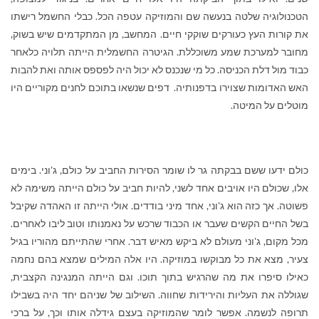
הטכנולוגיה שלטה בנעשה שם והמוזיקה עטפה הכל. כבלי החשמל רישתו
את קורות העץ כעורקים שוקקי חיים. המחשב, מן המתקדמים שיש בשוק,
מחובר למערכת שמע משוכללת. הגיטרה החשמלית הייתה תלויה כלאחר
כבוד מול דלת הכניסה. כל מי שנכנס לא יכול היה לפספס אותה ואת להבות
האש האדומות שצוירו בדפנותיה. דפים שנשאו בתוכם לחנים מקוריים היו
מוטלים על המיטה.
כולם ידעו ששם בבקתה גר לו שומר הסירות החביב על כולם, ג'וני. בימים
אלו, שכולם היו אויבים אחד לשני, להיות חביב על כולם הייתה משימה לא
פשוטה. אך כזה הוא ג'וני, אחד מיני בודדים. אולי הייתה זו האהדה שקיבל
בשל החיים הקשים שעבר או הכבוד שרכש על נאמנותו וטוב ליבו לאחרים.
מכל מקום, ג'וני מעולם לא ביקש מאיש דבר. אחרי שהתייתם מהוריו בגיל
צעיר, מצא את כל מבוקשו במוזיקה. היו אלה המילים שמצא בהם נחמה
כאילו סיפרו את מה שהרגיש בתוך תוכו. וגם הייתה המנגינה הקצבית,
שגוללה את העליות והירידות שחווה. השילוב של שניהם יחד היה בשבילו
תרופה לנשמה. אפשר לומר שהמוזיקה בעצם גידלה אותו וכך, על ברכי