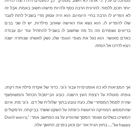
מסתכלים עליך כי אתה לא חשוב מספיק. כן, לפעמים היה רוצה להיות
יותר חכם, ללמוד, להרוויח הרבה כסף ולהיות מישהו חשוב באמת. אבל זה
לא הפריע לו הרבה בחיי היומיום. הוא היה עסוק מדי בשביל לתת לעבר
שלו להפריע לו. הוא נשא את האישה שאהב מילדות, יש לו שני בנים
בריאים ושמחים וזה כל מה שחשוב לו בשביל להתחיל עוד יום עבודה
כאדם מאושר. הוא נעל את מגפי הגומי שלו, נשק לאשתו שנותרה ישנה
ויצא לדרכו אל המזח.
אך המציאות לא כזו אופטימית עבור ג'וני. כדור של אקדח פילח את רקתו.
גופתו מוטלת על רצפת העץ הישנה. כובע הבייסבול הכחול והמשופשף
שהיה לסמל המסחרי שלו, כעת טובע בתוך שלולית של דם. ג'וני מת. איום
שהתממש. המוזיקה הרועשת כיסתה על השקט ששרר בביקתה. הרמקולים
המשיכו בשלהם ושומר המסך שהופיע על צג המחשב אמר: “
Don’t worry,
be happy
”…. בחוץ הגיח אור יום וכאן בפנים, החושך עלה.