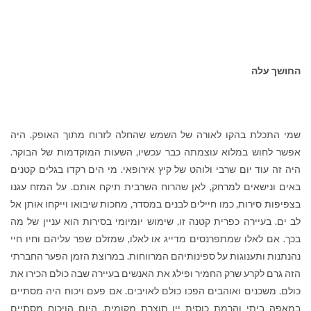
החושך עלה
שמי התכלת בהקו לאורה של השמש שהחלה לזרוח מתוך האופק. היה
אפשר לחוש במלוא עוצמתה כבר עכשיו, השעות המוקדמות של הבוקר.
היה זה עוד יום שרבי ולוהט של קיץ אירופאי. מי הים רקדו בגלים קטנים
באים ונישאים למרחק, לאן שהרוח השרבית תיקח אותם. על המזח עגנו
בצפיפות סירות, כמו חיילים לבנים במסדר, מחכות שיבואו וייקחו אותן אל
לב ים. בעיירה כפרית קטנה זו, שימוש יומיומי בסירות הוא עניין של מה
בכך. אם לאלו שמתפרנסים מדייג או לאלו, שמזלם שפר עליהם וחיו חיי
נהנתנות ותענוגות על ספינותיהם המרווחות. במרוצת הזמן הפער החברתי
הזה גרם לקרע שרק החמיר ופילג את האנשים בעיירה שבה כולם הכירו את
כולם. משכנים ואוהבים הפכו כולם לאויבים. אם פעם ויכוח היה מסתיים
במאפה ביתי והרמת כוסית יין תוצרת מקומית, היום הויכוח מסתיים