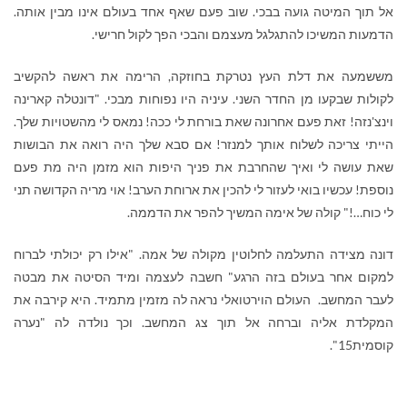
אל תוך המיטה גועה בבכי. שוב פעם שאף אחד בעולם אינו מבין אותה.
הדמעות המשיכו להתגלגל מעצמם והבכי הפך לקול חרישי.
מששמעה את דלת העץ נטרקת בחוזקה, הרימה את ראשה להקשיב
לקולות שבקעו מן החדר השני. עיניה היו נפוחות מבכי. "דונטלה קארינה
וינצ'נזה! זאת פעם אחרונה שאת בורחת לי ככה! נמאס לי מהשטויות שלך.
הייתי צריכה לשלוח אותך למנזר! אם סבא שלך היה רואה את הבושות
שאת עושה לי ואיך שהחרבת את פניך היפות הוא מזמן היה מת פעם
נוספת! עכשיו בואי לעזור לי להכין את ארוחת הערב! אוי מריה הקדושה תני
לי כוח…!" קולה של אימה המשיך להפר את הדממה.
דונה מצידה התעלמה לחלוטין מקולה של אמה. "אילו רק יכולתי לברוח
למקום אחר בעולם בזה הרגע" חשבה לעצמה ומיד הסיטה את מבטה
לעבר המחשב. העולם הוירטואלי נראה לה מזמין מתמיד. היא קירבה את
המקלדת אליה וברחה אל תוך צג המחשב. וכך נולדה לה "נערה
קוסמית15".