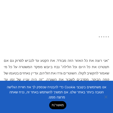
* * * * *
"אני רוצה את כל האזור הזה מבודד. את הקטע עד לכביש לסרוק גם אם
תצטרכו את כל היום וכל הלילה" נבח ביובש מפקד המשטרה על כל מי
שאמור להקשיב לקולו. השוטרים גררו את רגליהם, עדיין נאחזים בטעמו של
קפה הבוקר, מסרבים לשבור את השגרה. "זה היה עניין של זמן עד
שהמאפיה תרצח גם פה, אפשר לחשוב שעוד כמה דקות ישנו משהו" חשבו
אנו משתמשים בקובצי Cookie כדי להבטיח שנספק לך את חוויית הגלישה
לעצמם. החום ששרר בתוספת הלחות שהגיעה מהים, לא הועילו
הטובה ביותר באתר שלנו. אם תמשיך להשתמש באתר זה, נניח שאתה
מרוצה ממנו.
למוטיבציה שגם ככה לא התעוררה הבוקר.
מאשר/ת
"אז עוד פעם, תספר לי מה ראית כשהגעת לכאן אדון….?"