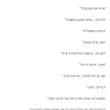
"איזה את אוהבת?"
"כל מיני….אתה מנגן במשהו?"
"גיטרה חשמלית"
"וואו, איזה קוווול"
"רגע חכי, מישהו בא להחזיר ציוד"
"אוקיי, איפה היינו?"
"אני צריכה ללכת….ארוחת ערב"
"כיף לך. תהני"
"ממש כיף. אתה תהיה פה עוד הרבה זמן?"
"בינתיים אני פה אבל נראה לי אני פורש בשעה הקרובה"