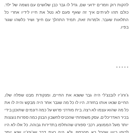
להקות רוק וזמרים ידועי שם, גדל לו גבר כבן שלושים עם נשמה של ילד.
כולם תהו לעיתים איך זה שאף פעם לא נטל את חייו לידיו אחרי כל
התלאות שעבר. ולמרות זאת, תמיד התהלך עם חיוך ושיר כלשהו שגור
בפיו.
* * * * *
ג'ורג'יו לובנצ'לי היה גבר ששנא את החיים, ומנקודת מבט שפלה שלו,
החיים שנאו אותו בחזרה. היו לו כל מה שגבר אחר היה מבקש והיה לו את
כל מה שהוא עצמו לא רצה. בית מודרני פרוש על כמה דונמים שתוכנן בידי
בכיר האדריכלים. עסק משפחתי שהכניס לחשבון הבנק כמה ספרות נוצצות
יותר מעל הממוצע. רכבי ספורט שהוחלפו בתדירות גבוהה. כל אלו לא היו
לרוחו כיוון שהכל בא מהכסף. ולא היה כעת דבר שג'ורג'יו שנא יותר