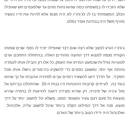
שלא הזכירו לו במשפחה כמה שהוא נחות מהם עד שלפעמים חש שאפילו
הכלב המשפחתי בז לו. לג'ורג'יו לא היה מנוס אלא לחיות את חייו כעשיר
מזויף משל היה בבחינת אסיר נמלט.
ג'ורג'יו הגיע למצב שלא רצה שום דבר שאפילו יזכיר לו כסף. שנים שמוחו
הקודח מנסה למצוא דרך החוצה מהחיים האלה. בהתחלה התחכם וגרם
לטעויות גורליות שכמעט המיתו את העסק. כל אלו רק הובילו אותו לעמדה
נחותה אף יותר. ומשגנב כספים כדי להשקיע בהימורים, נישלו אותו מכל
תפקיד. על הדרך דאג להשאיר רמזים עבים לסינזיה אהובתו על כך שהוא
בוגד בה. לעיתים קרובות ההוכחות היו בנות ה-20 שהתהלכו בביתם אל
מול עיניה של סינזיה. רק שהיא מצידה דאגה להראות לו בחזרה שהיא
מוצאת כל פעם דגם צעיר ומשופר ממנו. משלא יכל לחשוב יותר על דרך
מוצא, פנה אל דרך המילוט הקלה ביותר שיכל לחשוב עליה, אלכוהול.
ואלכוהול היה ידידו הטוב ביותר של האדם.