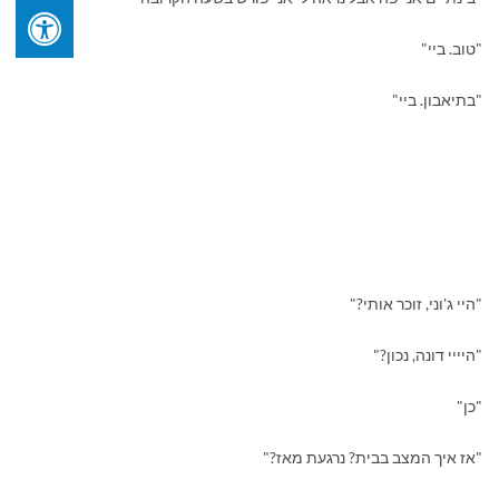
"טוב. ביי"
"בתיאבון. ביי"
"היי ג'וני, זוכר אותי?"
"היייי דונה, נכון?"
"כן"
"אז איך המצב בבית? נרגעת מאז?"