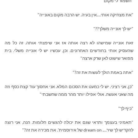
"תשמור לי מקום"
"את מצחיקה אותי….אין בעיה. יש הרבה מקום באונייה"
"יש לך אונייה משלך??"
זאת אונייה שמישהו לא רצה אותה אז אני שיפצתי אותה. זה כל מה
שהעסיק אותי בחודשים האחרונים. וכן, עכשיו יש לי אונייה משלי. בית
מפואר שישוט לאן שרק ארצה"
"אתה באמת הולך לעשות את זה?"
"כן, אני רציני. יש לי כמעט את הסכום המלא. אני אחסוך עוד קצת כסף וזה
מה שאני אעשה. אולי אפילו יותר מהר ממה שחשבתי"
"כיף לך"
"תאמיני בעצמך ותראי שגם את יכולה להגשים חלומות. הנה, אני רוצה
להקדיש לך שיר….
dream on
של אירוסמית'. את מכירה את זה?"