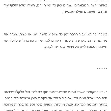
באיומי רצח. המבוגרים, שגרים כאן כל ימי חייהם, העידו שלא יחלוף עוד
זמן רב והאיומים האלו יתממשו.
בין כה וכה לא יעבור הרבה זמן עד שיופיע מישהו, עני או עשיר, שיגלה את
מה שהתרחש כאן שעות ספורות קודם לכן. אירוע כה גדול שיטלטל את
חייהם הפסטורליים של אנשי הכפר עד לקצה.
* * * * *
כצפוי בתקופת השפל המים חשפו רצועת חוף בתולית. חול חלקלק שנראה
היה כמו שביל נעים ורך שהוביל הישר אל בקתת העץ ששכנה ליד המזח.
בקתה תמימה למראה, קצת מוזנחת, עשויה מעץ וספוגה בלחות ארוכת
שנים. ואילו בתוך הביקתה היו אלו חיים אחרים. בניגוד למצופה,