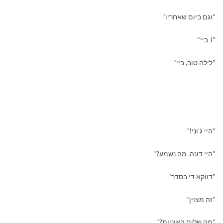
"וגם ביום שאחריו"
"
J
ביי"
"לילה טוב, ביי"
"היי ג'וני!"
"היי דונה. מה נשמע?"
"דווקא די בסדר"
"זה מצוין"
"מה שלום האוניות?"